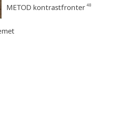
48
METOD kontrastfronter
emet