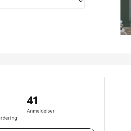
41
mtale: 4.4 ingen kundevurdering 5 stjerner. Totalt antall anmeldelser
Anmeldelser
urdering