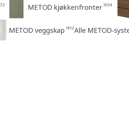
172
1034
METOD kjøkkenfronter
1612
METOD veggskap
Alle METOD-syst