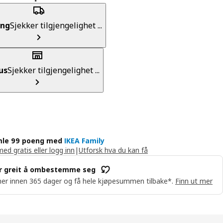
ing
Sjekker tilgjengelighet ...
us
Sjekker tilgjengelighet ...
le 99 poeng med
IKEA Family
med gratis eller logg inn
|
Utforsk hva du kan få
r greit å ombestemme seg
er innen 365 dager og få hele kjøpesummen tilbake*.
Finn ut mer