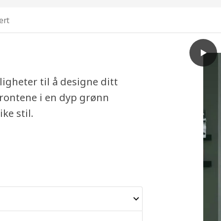
ert
play
METOD
heter til å designe ditt
ntene i en dyp grønn
ke stil.