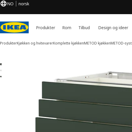
NO
norsk
Produkter
Rom
Tilbud
Design og ideer
Produkter
Kjøkken og hvitevarer
Komplette kjøkken
METOD kjøkken
METOD-syst
3 METOD / MAXIMERA bilder
 over bilder