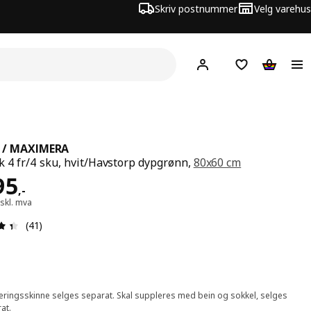
Skriv postnummer
Velg varehus
Hej!
Logg inn
Huskeliste
Handlev
 / MAXIMERA
 4 fr/4 sku, hvit/Havstorp dypgrønn,
80x60 cm
 4995,-
95
,
-
skl. mva
Produktomtale: 4.4 ingen kundevurdering 5 stjerner. Tot
(41)
ringsskinne selges separat. Skal suppleres med bein og sokkel, selges
at.