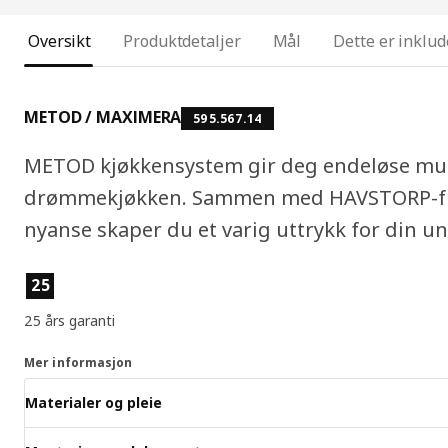
Oversikt
Produktdetaljer
Mål
Dette er inklud
METOD / MAXIMERA
595.567.14
METOD kjøkkensystem gir deg endeløse mulig
drømmekjøkken. Sammen med HAVSTORP-fro
nyanse skaper du et varig uttrykk for din uni
Produktfunksjoner
25
25 års garanti
Mer informasjon
Materialer og pleie