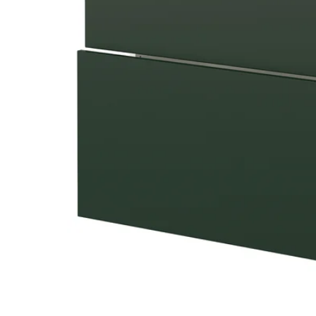
Image zoomed out, normal view