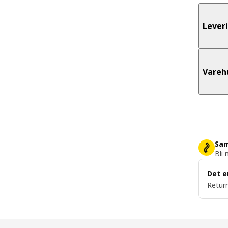
Lever
Vareh
Sam
Bli 
Det e
Return