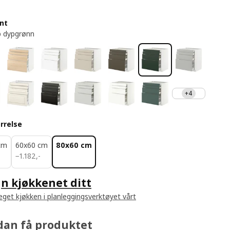
ont
p dypgrønn
+4
rrelse
cm
60x60 cm
80x60 cm
1182,-
-
−
1.182
,
-
n kjøkkenet ditt
 eget kjøkken i planleggingsverktøyet vårt
dan få produktet