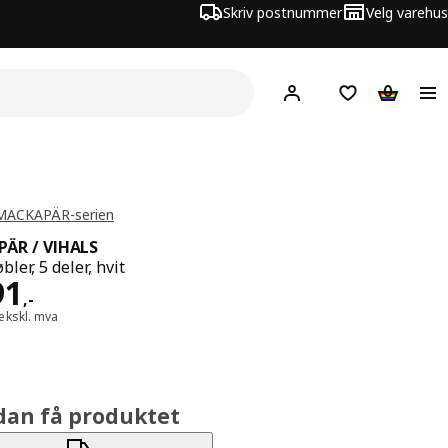
Skriv postnummer
Velg varehus
Hej!
Logg inn
Huskeliste
Handlev
 MACKAPÄR-serien
ÄR / VIHALS
ler, 5 deler, hvit
 3291,-
91
,
-
ekskl. mva
dan få produktet