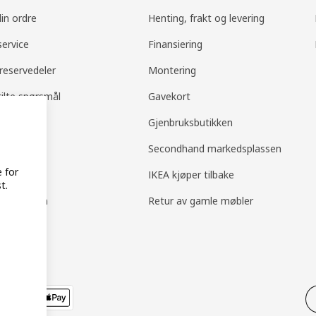
din ordre
Henting, frakt og levering
ervice
Finansiering
 reservedeler
Montering
tilte spørsmål
Gavekort
og retur
Gjenbruksbutikken
tstøtte
Secondhand markedsplassen
e for
tsikkerhet
IKEA kjøper tilbake
t.
alg kjøkken
Retur av gamle møbler
kallinger