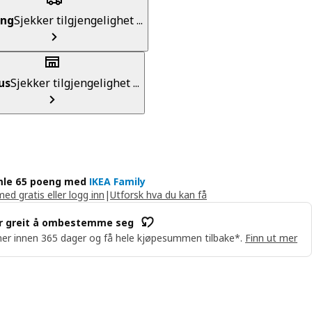
ing
Sjekker tilgjengelighet ...
us
Sjekker tilgjengelighet ...
le 65 poeng med
IKEA Family
med gratis eller logg inn
|
Utforsk hva du kan få
r greit å ombestemme seg
er innen 365 dager og få hele kjøpesummen tilbake*.
Finn ut mer