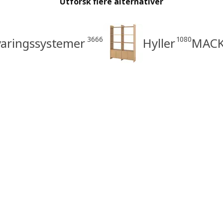
Utforsk flere alternativer
3666
1080
aringssystemer
Hyller
MACK