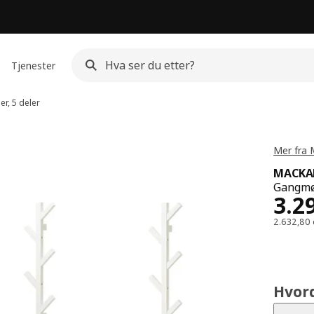
Tjenester
r, 5 deler
Mer fra
MACKAP
Gangmøb
Pris
3.2
2.632,80 
Hvor