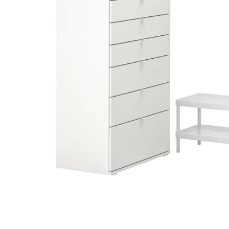
Image zoomed out, normal view