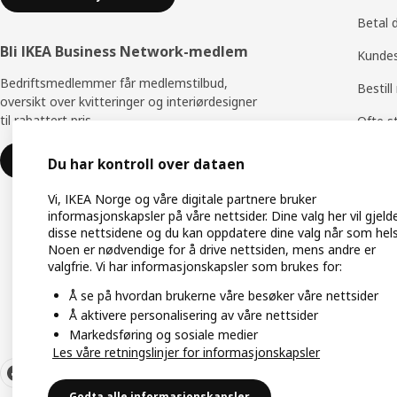
Betal 
Bli IKEA Business Network-medlem
Kundes
Bedriftsmedlemmer får medlemstilbud,
Bestill
oversikt over kvitteringer og interiørdesigner
til rabattert pris.
Ofte s
Bytte 
Bli bedriftsmedlem
Du har kontroll over dataen
Produk
Vi, IKEA Norge og våre digitale partnere bruker
informasjonskapsler på våre nettsider. Dine valg her vil gjeld
Produk
disse nettsidene og du kan oppdatere dine valg når som hels
Noen er nødvendige for å drive nettsiden, mens andre er
Etters
valgfrie. Vi har informasjonskapsler som brukes for:
Tilbake
Å se på hvordan brukerne våre besøker våre nettsider
Å aktivere personalisering av våre nettsider
Markedsføring og sosiale medier
Les våre retningslinjer for informasjonskapsler
Godta alle informasjonskapsler