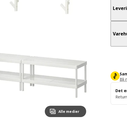
Lever
Vareh
Sam
Bli 
Det e
Return
Alle medier