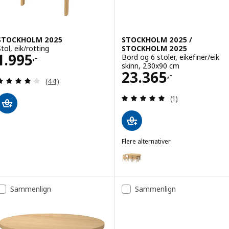
STOCKHOLM 2025
STOCKHOLM 2025 /
tol, eik/rotting
STOCKHOLM 2025
Pris 1995,-
1.995
Bord og 6 stoler, eikefiner/eik
,-
skinn, 230x90 cm
Pris 23365,-
23.365
,-
Gjennomgang: 4.2 av 5 stjerner. Samlede anmelde
(44)
Gjennomgang: 5 
(1)
Flere alternativer
STOCKHOLM 2025 / STOCKHOLM 2
Alternativ: STOCKHOLM 2025 / S
Alternativ: STOCKHOLM 2025 / S
Sammenlign
Sammenlign
Alternativ: STOCKHOLM 2025 / 