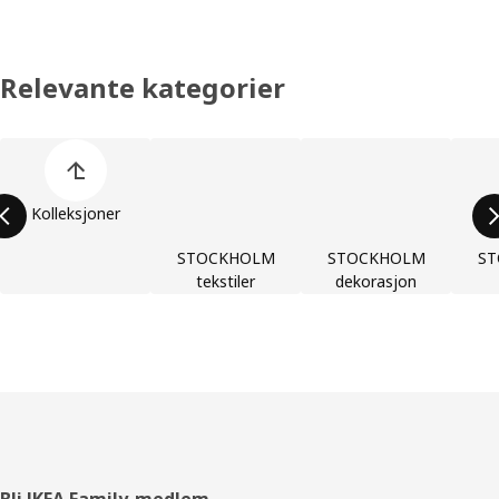
Relevante kategorier
Hopp over produktkategoriene
Kolleksjoner
STOCKHOLM
STOCKHOLM
S
tekstiler
dekorasjon
Bli IKEA Family-medlem