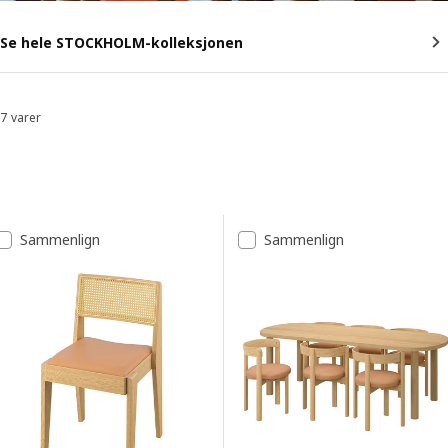
Se hele STOCKHOLM-kolleksjonen
7 varer
Sorter og filtrer
Gå til resultatene
Resultatliste
Sammenlign
Sammenlign