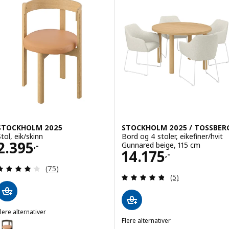
STOCKHOLM 2025
STOCKHOLM 2025 / TOSSBER
tol, eik/skinn
Bord og 4 stoler, eikefiner/hvit
Pris 2395,-
2.395
Gunnared beige, 115 cm
,-
Pris 14175,-
14.175
,-
Gjennomgang: 4.2 av 5 stjerner. Samlede anmelde
(75)
Gjennomgang: 4.8
(5)
lere alternativer
STOCKHOLM 2025
Flere alternativer
Alternativ: STOCKHOLM 2025, Stol, mørk brun/skinn