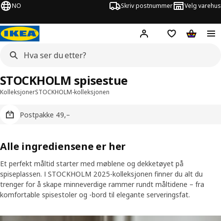
NO
Skriv postnummer
Velg varehus
Hej!
Logg inn
Huskeliste
Handlev
STOCKHOLM spisestue
Kolleksjoner
STOCKHOLM-kolleksjonen
Postpakke 49,–
Alle ingrediensene er her
Et perfekt måltid starter med møblene og dekketøyet på
spiseplassen. I STOCKHOLM 2025-kolleksjonen finner du alt du
trenger for å skape minneverdige rammer rundt måltidene – fra
komfortable spisestoler og -bord til elegante serveringsfat.