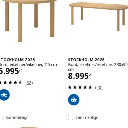
STOCKHOLM 2025
STOCKHOLM 2025
Bord, eikefiner/eikefiner, 115 cm
Bord, eikefiner/eikefiner, 230x90
Pris 6995,-
6.995
cm
,-
Pris 8995,-
8.995
,-
Gjennomgang: 4.5 av 5 stjerner. Samlede anmelde
(32)
Gjennomgang: 4.7
(40)
Sammenlign
Sammenlign