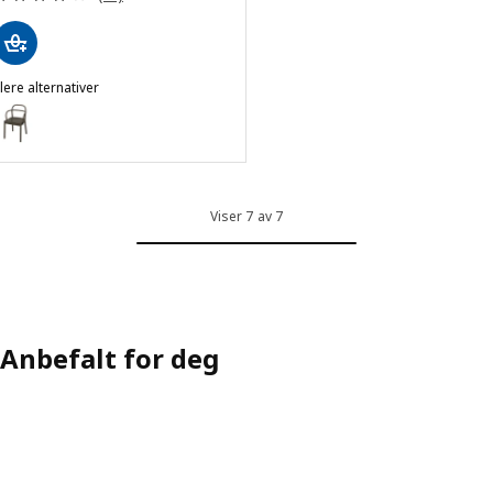
lere alternativer
STOCKHOLM 2025
Alternativ: STOCKHOLM 2025, Stol, mørk brun
Viser 7 av 7
Anbefalt for deg