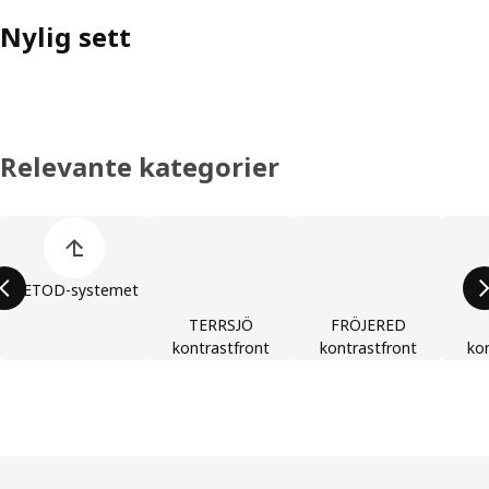
Nylig sett
Relevante kategorier
Hopp over produktkategoriene
METOD-systemet
TERRSJÖ
FRÖJERED
kontrastfront
kontrastfront
ko