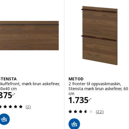
STENSTA
METOD
Skuffefront, mørk brun askefiner,
2 fronter til oppvaskmaskin,
80x40 cm
Stensta mørk brun askefiner, 60
Pris 875,-
875
cm
,-
Pris 1735,-
1.735
,-
Gjennomgang: 5 av 5 stjerner. Samlede anmeldels
(2)
Gjennomgang: 3.6
(22)