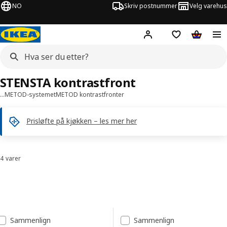
NO
Skriv postnummer
Velg varehus
Hej!
Logg inn
Huskeliste
Handlev
STENSTA kontrastfront
…
METOD-systemet
METOD kontrastfronter
Prisløfte på kjøkken – les mer her
4 varer
Sorter og filtrer
Gå til resultatene
Resultatliste
Sammenlign
Sammenlign