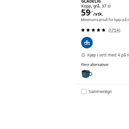
GLADELIG
Kopp, grå, 37 cl
Pris 59,-/stk
59
,-
/stk.
Minimumsantall for kjøp på n
Gjennomgan
(1754)
Kjøp i sett med 4 på n
Flere alternativer
GLADELIG
Alternativ: GLADELIG, Kop
Alternativ: GLADELIG, Kop
Sammenlign
Alternativ: GLADELIG, Kop