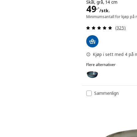
Skål, grå, 14 cm
Pris 49,-/stk
49
,-
/stk.
Minimumsantall for kjøp på n
Gjennomgan
(325)
Kjøp i sett med 4 på n
Flere alternativer
GLADELIG
Alternativ: GLADELIG, Skå
Alternativ: GLADELIG, Skå
Sammenlign