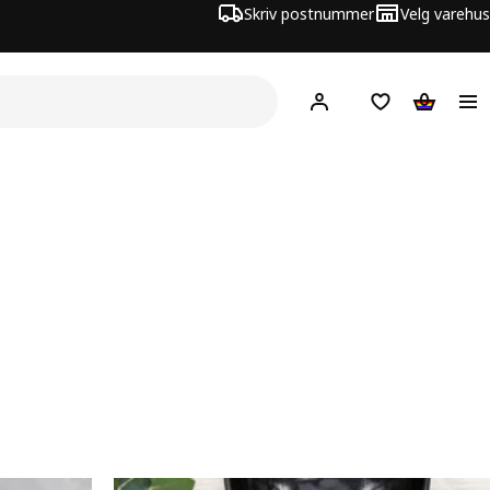
Skriv postnummer
Velg varehus
Hej!
Logg inn
Huskeliste
Handlev