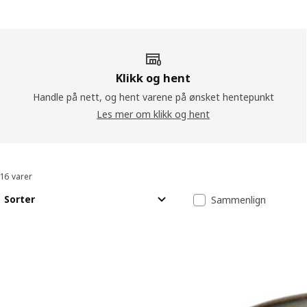
Klikk og hent
Handle på nett, og hent varene på ønsket hentepunkt
Les mer om klikk og hent
16 varer
Sorter og filtrer
Gå til resultatene
Resultatliste
Sorter
Sammenlign