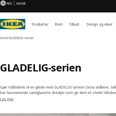
NO
norsk
Produkter
Rom
Tilbud
Design og ideer
Serier
GLADELIG-serien
GLADELIG-serien
Gjør måltidene til en glede med GLADELIG servise Disse skålene, t
har fascinerende sandglaserte detaljer som gir dem et sterkt håndver
godbit for øynene mens du inntar måltidene dine.
Les mer