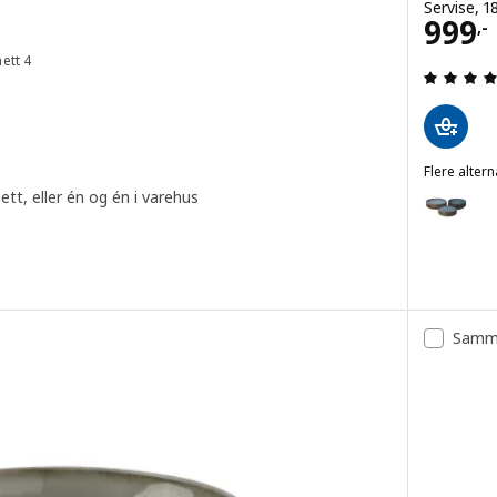
Servise, 18
.
Pris 
999
,-
ett 4
g: 4.9 av 5 stjerner. Samlede anmeldelser:
Flere altern
GLADELIG
ett, eller én og én i varehus
Alternativ
l, blå, 14 cm
l, mørk grå, 14 cm
Samme