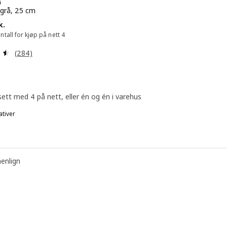
G
 grå, 25 cm
59,-/stk.
k.
all for kjøp på nett 4
Gjennomgang: 4.5 av 5 stjerner. Samlede anmeldelser:
(284)
sett med 4 på nett, eller én og én i varehus
ativer
: GLADELIG, Tallerken, mørk grå, 25 cm
: GLADELIG, Tallerken, blå, 25 cm
nlign