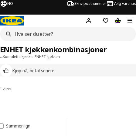
NO
Skriv postnummer
Velg varehus
Hej!
Logg inn
Huskeliste
Handlev
ENHET kjøkkenkombinasjoner
…
Komplette kjøkken
ENHET kjøkken
Kjøp nå, betal senere
1 varer
Sorter og filtrer
Gå til resultatene
Resultatliste
Sammenlign