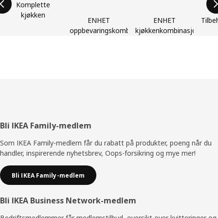
Komplette
kjøkken
ENHET
ENHET
Tilbe
oppbevaringskombinasjoner
kjøkkenkombinasjoner
Bunntekst
Bli IKEA Family-medlem
Som IKEA Family-medlem får du rabatt på produkter, poeng når du
handler, inspirerende nyhetsbrev, Oops-forsikring og mye mer!
Bli IKEA Family-medlem
Bli IKEA Business Network-medlem
Bedriftsmedlemmer får medlemstilbud, oversikt over kvitteringer og