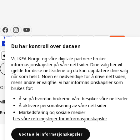
Du har kontroll over dataen
Vi, IKEA Norge og våre digitale partnere bruker
informasjonskapsler på våre nettsider. Dine valg her vil
Innstillinger for informasjonskapsler
NO
gjelde for disse nettsidene og du kan oppdatere dine valg
når som helst. Noen er nødvendige for å drive nettsiden,
mens andre er valgfrie. Vi har informasjonskapsler som
© Inter IKEA Systems B.V. 1999–2026
brukes for:
Å se på hvordan brukerne våre besøker våre nettsider
Vilkår og betingelser
Retningslinjer for personvern
Å aktivere personalisering av våre nettsider
Markedsføring og sosiale medier
Bruk av informasjonskapsler (Cookies)
Retningslinjer for ansvarlig avsløring
Les våre retningslinjer for informasjonskapsler
Godta alle informasjonskapsler