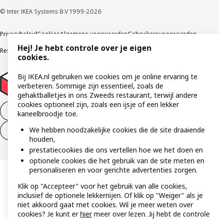
© Inter IKEA Systems B.V 1999-2026
Privacybeleid
Cookies
Algemene voorwaarden
Gebruikersvoorwaarden
Hej! Je hebt controle over je eigen
Responsible Disclosure Program
Verklaring digitale toegankelijkheid
cookies.
Bij IKEA.nl gebruiken we cookies om je online ervaring te
verbeteren. Sommige zijn essentieel, zoals de
gehaktballetjes in ons Zweeds restaurant, terwijl andere
cookies optioneel zijn, zoals een ijsje of een lekker
Aankoop product ontbinden
kaneelbroodje toe.
We hebben noodzakelijke cookies die de site draaiende
Ontbinding van je aankoop (diensten)
houden,
prestatiecookies die ons vertellen hoe we het doen en
optionele cookies die het gebruik van de site meten en
personaliseren en voor gerichte advertenties zorgen.
Klik op "Accepteer" voor het gebruik van alle cookies,
inclusief de optionele lekkernijen. Of klik op "Weiger" als je
niet akkoord gaat met cookies. Wil je meer weten over
cookies? Je kunt er
hier
meer over lezen. Jij hebt de controle