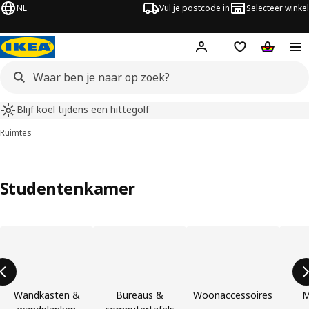
NL
Vul je postcode in
Selecteer winkel
Hej!
Log in
Boodschappenli
Winkelw
Blijf koel tijdens een hittegolf
Ruimtes
Studentenkamer
Lijst overslaan
Wandkasten &
Bureaus &
Woonaccessoires
M