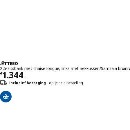
JÄTTEBO
2,5-zitsbank met chaise longue, links met nekkussen/Samsala bruin
Prijs € 1344.-
1.344
€
.-
Inclusief bezorging
op je hele bestelling