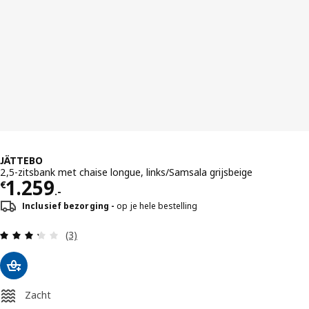
JÄTTEBO
2,5-zitsbank met chaise longue, links/Samsala grijsbeige
Prijs € 1259.-
1.259
€
.-
Inclusief bezorging
op je hele bestelling
Beoordeling: 3.3 van 5 sterren. Totaal beoordeli
(3)
Zacht