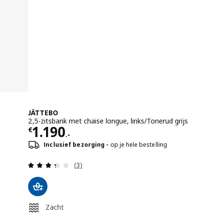
JÄTTEBO
2,5-zitsbank met chaise longue, links/Tonerud grijs
Prijs € 1190.-
1.190
€
.-
Inclusief bezorging
op je hele bestelling
Beoordeling: 3.3 van 5 sterren. Totaal b
(3)
Zacht