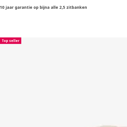
10 jaar garantie op bijna alle 2,5 zitbanken
Sla vermelding over
Top seller