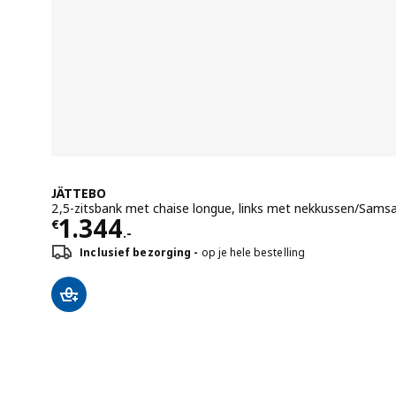
JÄTTEBO
2,5-zitsbank met chaise longue, links met nekkussen/Sams
Prijs € 1344.-
1.344
€
.-
Inclusief bezorging
op je hele bestelling