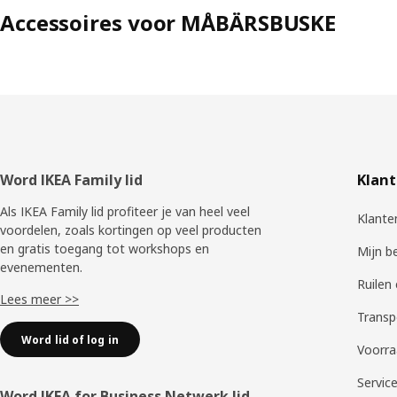
Accessoires voor MÅBÄRSBUSKE
Voettekst
Word IKEA Family lid
Klant
Als IKEA Family lid profiteer je van heel veel
Klante
voordelen, zoals kortingen op veel producten
en gratis toegang tot workshops en
Mijn b
evenementen.
Ruilen
Lees meer >>
Transp
Word lid of log in
Voorra
Servic
Word IKEA for Business Netwerk lid