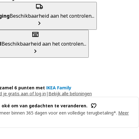
ging
Beschikbaarheid aan het controlen...
l
Beschikbaarheid aan het controlen...
zamel 6 punten met
IKEA Family
 je gratis aan of log in
|
Bekijk alle beloningen
s oké om van gedachten te veranderen.
neer binnen 365 dagen voor een volledige terugbetaling*.
Meer