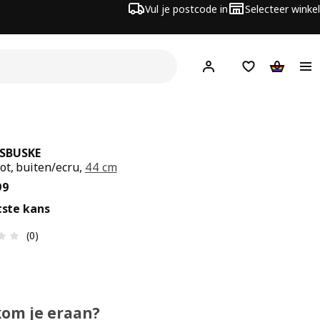
Vul je postcode in
Selecteer winkel
Hej!
Log in
Boodschappenli
Winkelw
SBUSKE
t, buiten/ecru,
44 cm
s € 34.99
99
tste kans
Review: 0 van 5 sterren. Totaal beoordelingen: 0
(0)
kom je eraan?