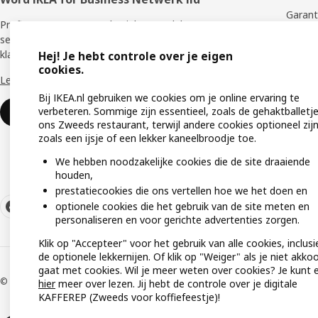
Garant
Profiteer van een aantal unieke voordelen en
services die je ondersteunen als zakelijke
Proble
klant.
Hej! Je hebt controle over je eigen
Produc
cookies.
Lees meer >>
veilig
Bij IKEA.nl gebruiken we cookies om je online ervaring te
Monta
verbeteren. Sommige zijn essentieel, zoals de gehaktballetje
Word lid of log in
ons Zweeds restaurant, terwijl andere cookies optioneel zijn
Onderh
zoals een ijsje of een lekker kaneelbroodje toe.
We hebben noodzakelijke cookies die de site draaiende
houden,
prestatiecookies die ons vertellen hoe we het doen en
optionele cookies die het gebruik van de site meten en
personaliseren en voor gerichte advertenties zorgen.
Klik op "Accepteer" voor het gebruik van alle cookies, inclusi
de optionele lekkernijen. Of klik op "Weiger" als je niet akko
gaat met cookies. Wil je meer weten over cookies? Je kunt 
© Inter IKEA Systems B.V 1999-2026
hier
meer over lezen. Jij hebt de controle over je digitale
KAFFEREP (Zweeds voor koffiefeestje)!