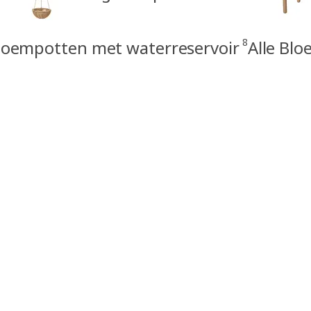
8
loempotten met waterreservoir
Alle Bl