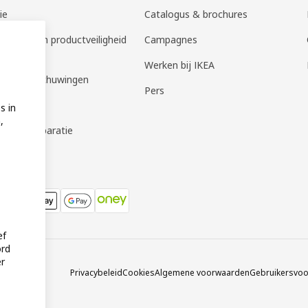
ie
Catalogus & brochures
em melden productveiligheid
Campagnes
t- en
Werken bij IKEA
heidswaarschuwingen
Pers
geservice
s in
,
oud & reparatie
ef
ord
er
Privacybeleid
Cookies
Algemene voorwaarden
Gebruikersvo