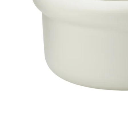
Image zoomed out, normal view