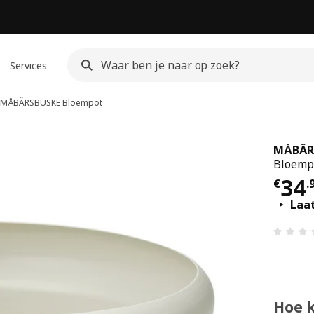
Services
MÅBÄRSBUSKE
Bloempot
MÅBÄR
Bloempo
Prij
34
€
.
Laa
Hoe 