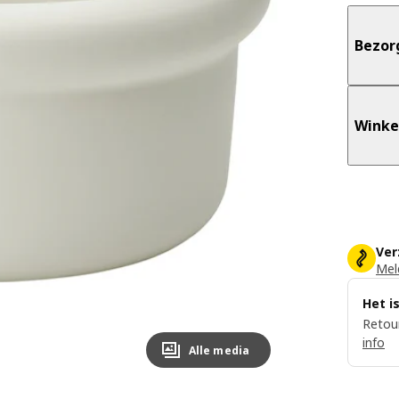
Bezor
Winke
Ver
Meld
Het i
Retour
info
Alle media