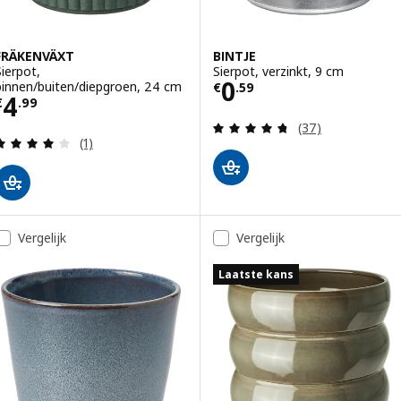
FRÄKENVÄXT
BINTJE
Sierpot,
Sierpot, verzinkt, 9 cm
Prijs € 0.59
0
binnen/buiten/diepgroen, 24 cm
€
.
59
Prijs € 4.99
4
€
.
99
Beoordeling: 4.7
(37)
Beoordeling: 4 van 5 sterren. Totaal beoordeling
(1)
Vergelijk
Vergelijk
Laatste kans