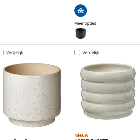
Meer opties
GRADVIS
Optie: GRADVIS, Sierpot, binnen
Vergelijk
Vergelijk
Nieuw