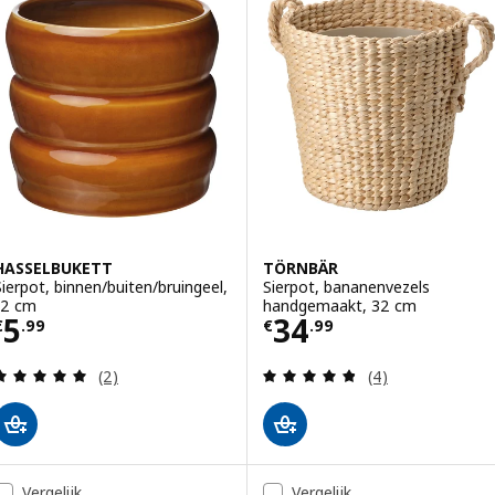
Optie: KLYNNON, Sierpot, han
HASSELBUKETT
TÖRNBÄR
Sierpot, binnen/buiten/bruingeel,
Sierpot, bananenvezels
12 cm
handgemaakt, 32 cm
Prijs € 5.99
Prijs € 34.99
5
34
€
.
99
€
.
99
Beoordeling: 5 van 5 sterren. Totaal beoordeling
Beoordeling: 4.8
(2)
(4)
Vergelijk
Vergelijk