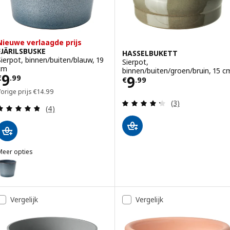
Nieuwe verlaagde prijs
FJÄRILSBUSKE
HASSELBUKETT
Sierpot, binnen/buiten/blauw, 19
Sierpot,
cm
binnen/buiten/groen/bruin, 15 c
Prijs € 9.99
9
Prijs € 9.99
9
€
.
99
€
.
99
Vorige prijs € 14.99
orige prijs
€
14
.
99
Beoordeling: 4.3
(3)
Beoordeling: 4.8 van 5 sterren. Totaal beoordelin
(4)
Meer opties
JÄRILSBUSKE
ptie: FJÄRILSBUSKE, Sierpot, binnen/buiten/blauw, 9 cm
ptie: FJÄRILSBUSKE, Sierpot, binnen/buiten/blauw, 12 cm
Vergelijk
Vergelijk