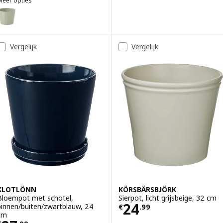
Meer opties
ROKSPIREA
ptie: BROKSPIREA, Sierpot, lichtgroen, 12 cm
ptie: BROKSPIREA, Sierpot, lichtgroen, 19 cm
Vergelijk
Vergelijk
KLOTLÖNN
KÖRSBÄRSBJÖRK
Bloempot met schotel,
Sierpot, licht grijsbeige, 32 cm
Prijs € 24.99
24
binnen/buiten/zwartblauw, 24
€
.
99
cm