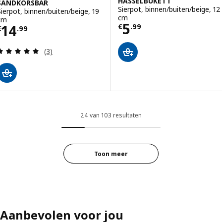
HASSELBUKETT
SANDKÖRSBÄR
Sierpot, binnen/buiten/beige, 12
Sierpot, binnen/buiten/beige, 19
cm
cm
Prijs € 5.99
5
Prijs € 14.99
14
€
.
99
€
.
99
Beoordeling: 5 van 5 sterren. Totaal beoordeling
(3)
24 van 103 resultaten
Toon meer
Aanbevolen voor jou