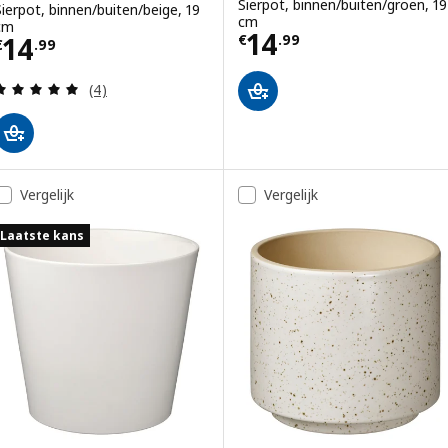
Sierpot, binnen/buiten/groen, 19
Sierpot, binnen/buiten/beige, 19
cm
cm
Prijs € 14.99
14
Prijs € 14.99
14
€
.
99
€
.
99
Beoordeling: 5 van 5 sterren. Totaal beoordeling
(4)
Vergelijk
Vergelijk
Laatste kans