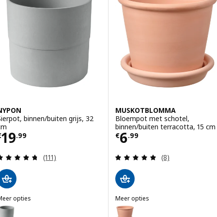
NYPON
MUSKOTBLOMMA
Sierpot, binnen/buiten grijs, 32
Bloempot met schotel,
cm
binnen/buiten terracotta, 15 cm
Prijs € 19.99
Prijs € 6.99
19
6
€
.
99
€
.
99
Beoordeling: 4.7 van 5 sterren. Totaal beoordelin
Beoordeling: 5 v
(111)
(8)
Meer opties
Meer opties
NYPON
MUSKOTBLOMMA
ptie: NYPON, Sierpot, binnen/buiten grijs, 24 cm
Optie: MUSKOTBLOMMA, Bloempo