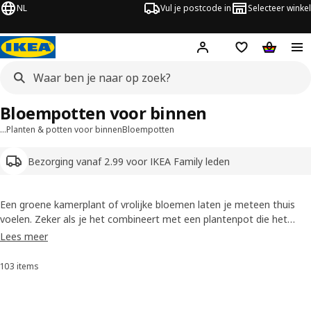
NL
Vul je postcode in
Selecteer winkel
Hej!
Log in
Boodschappenli
Winkelw
Bloempotten voor binnen
…
Planten & potten voor binnen
Bloempotten
Bezorging vanaf 2.99 voor IKEA Family leden
Een groene kamerplant of vrolijke bloemen laten je meteen thuis
voelen. Zeker als je het combineert met een plantenpot die het
helemaal afmaakt. Bij IKEA vind je een uitgebreide collectie
Lees meer
bloempotten voor binnen in verschillende stijlen, afmetingen en
materialen. Zo verwerk je de stijl van je interieur tot in de kleinste
103 items
Sorteren en filteren
details - zelfs in je bloempotten voor binnen.