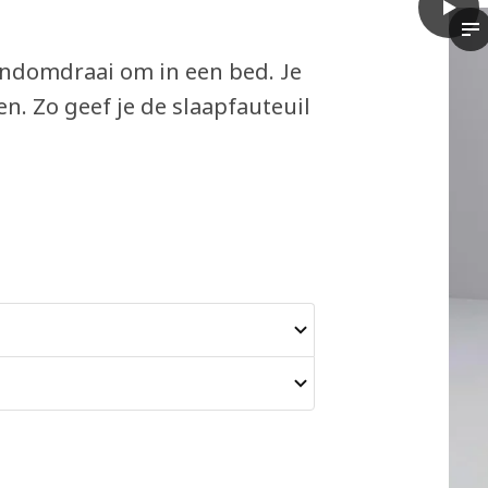
play
LYCKS
In
handomdraai om in een bed. Je
. Zo geef je de slaapfauteuil