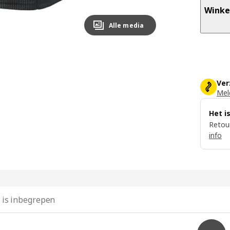
Winke
Alle media
Ver
Meld
Het i
Retour
info
 is inbegrepen