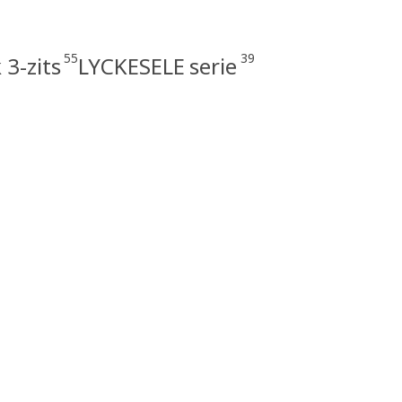
55
39
3-zits
LYCKESELE serie