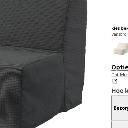
Kies be
Vansbro 
Opti
Ontdek d
Hoe 
Bezor