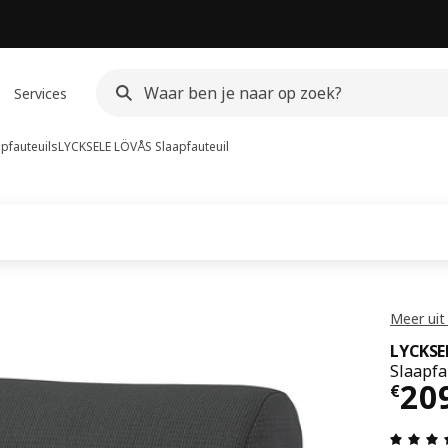
Services
apfauteuils
LYCKSELE LÖVÅS
Slaapfauteuil
Meer uit
LYCKSE
Slaapfa
Prij
20
€