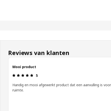
Reviews van klanten
Mooi product
Review: 5 van 5 sterren.
5
Handig en mooi afgewerkt product dat een aanvulling is voor
ruimte.