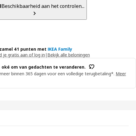
l
Beschikbaarheid aan het controlen...
zamel 41 punten met
IKEA Family
 je gratis aan of log in
|
Bekijk alle beloningen
s oké om van gedachten te veranderen.
neer binnen 365 dagen voor een volledige terugbetaling*.
Meer