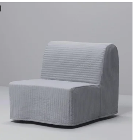
ELE LÖVÅS Slaapfauteuil, Vansbro donkergrijs
 de video wordt een proces van het in elkaar zetten en gebruiken va