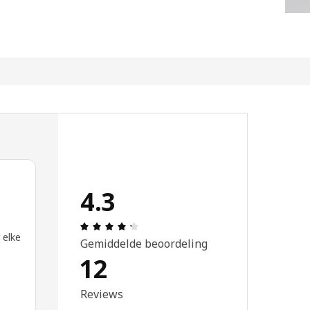
4.3
Review: 4.3 van 5 sterren. Totaal beo
 elke
Gemiddelde beoordeling
12
Reviews