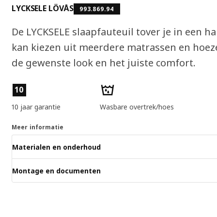
LYCKSELE LÖVÅS
993.869.94
De LYCKSELE slaapfauteuil tover je in een 
kan kiezen uit meerdere matrassen en hoezen
de gewenste look en het juiste comfort.
Producteigenschappen
10
10 jaar garantie
Wasbare overtrek/hoes
Meer informatie
Materialen en onderhoud
Montage en documenten