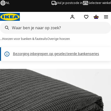
NL
Vul je postcode in
Selecteer winkel
Hej!
Log in
Boodschappenli
Winkelw
…
Hoezen voor banken & fauteuils
Overige hoezen
Bezorging inbegrepen op geselecteerde bankenseries
LYCKSELE afbeeldingen
overslaan