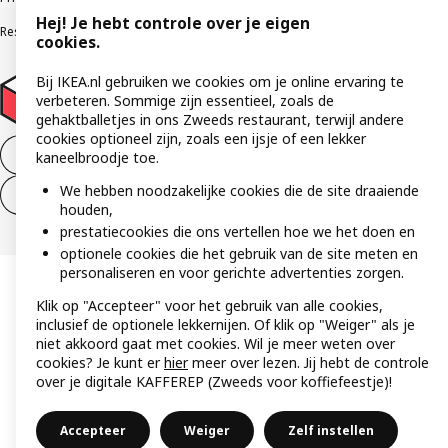
Hej! Je hebt controle over je eigen
Responsible Disclosure Program
Verklaring digitale toegankelijkheid
cookies.
Bij IKEA.nl gebruiken we cookies om je online ervaring te
verbeteren. Sommige zijn essentieel, zoals de
gehaktballetjes in ons Zweeds restaurant, terwijl andere
cookies optioneel zijn, zoals een ijsje of een lekker
Aankoop product ontbinden
kaneelbroodje toe.
We hebben noodzakelijke cookies die de site draaiende
Ontbinding van je aankoop (diensten)
houden,
prestatiecookies die ons vertellen hoe we het doen en
optionele cookies die het gebruik van de site meten en
personaliseren en voor gerichte advertenties zorgen.
Klik op "Accepteer" voor het gebruik van alle cookies,
inclusief de optionele lekkernijen. Of klik op "Weiger" als je
niet akkoord gaat met cookies. Wil je meer weten over
cookies? Je kunt er
hier
meer over lezen. Jij hebt de controle
over je digitale KAFFEREP (Zweeds voor koffiefeestje)!
Accepteer
Weiger
Zelf instellen