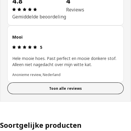
4.8
4
Review: 4.8 van 5 sterren. Totaal beoordelingen: 
Reviews
Gemiddelde beoordeling
Mooi
Review: 5 van 5 sterren.
5
Hele mooie hoes. Past perfect en mooie donkere stof.
Alleen niet nagedacht over mijn witte kat.
Anonieme review, Nederland
Toon alle reviews
Soortgelijke producten