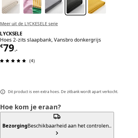
Meer uit de LYCKESELE serie
LYCKSELE
Hoes 2-zits slaapbank, Vansbro donkergrijs
Prijs € 79.-
79
€
.
-
Review: 4.8 van 5 sterren. Totaal beoordelingen:
(4)
Dit product is een extra hoes. De zitbank wordt apart verkocht.
Hoe kom je eraan?
Bezorging
Beschikbaarheid aan het controlen...