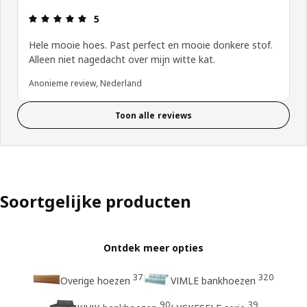
Review: 5 van 5 sterren.
5
Hele mooie hoes. Past perfect en mooie donkere stof.
Alleen niet nagedacht over mijn witte kat.
Anonieme review, Nederland
Toon alle reviews
Soortgelijke producten
Ontdek meer opties
37
320
Overige hoezen
VIMLE bankhoezen
90
39