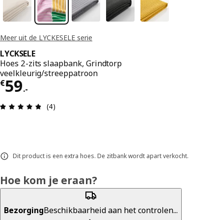
Meer uit de LYCKESELE serie
LYCKSELE
Hoes 2-zits slaapbank, Grindtorp
veelkleurig/streeppatroon
Prijs € 59.-
59
€
.
-
Review: 4.8 van 5 sterren. Totaal beoordelingen:
(4)
Dit product is een extra hoes. De zitbank wordt apart verkocht.
Hoe kom je eraan?
Bezorging
Beschikbaarheid aan het controlen...