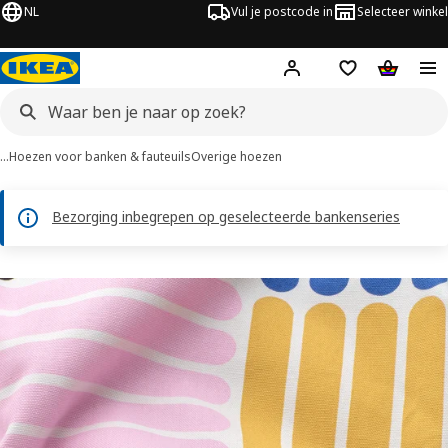
NL
Vul je postcode in
Selecteer winkel
Hej!
Log in
Boodschappenli
Winkelw
…
Hoezen voor banken & fauteuils
Overige hoezen
Bezorging inbegrepen op geselecteerde bankenseries
LYCKSELE afbeeldingen
overslaan