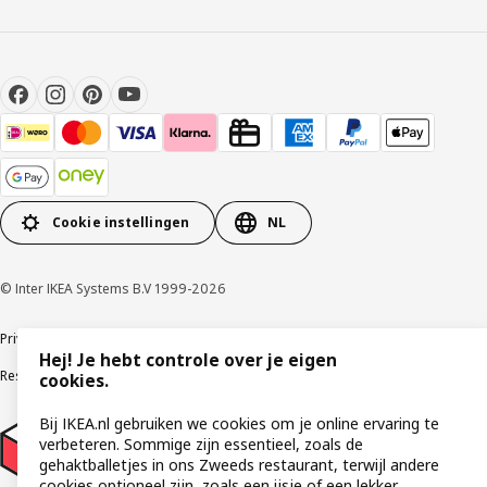
Cookie instellingen
NL
© Inter IKEA Systems B.V 1999-2026
Privacybeleid
Cookies
Algemene voorwaarden
Gebruikersvoorwaarden
Hej! Je hebt controle over je eigen
Responsible Disclosure Program
Verklaring digitale toegankelijkheid
cookies.
Bij IKEA.nl gebruiken we cookies om je online ervaring te
verbeteren. Sommige zijn essentieel, zoals de
gehaktballetjes in ons Zweeds restaurant, terwijl andere
cookies optioneel zijn, zoals een ijsje of een lekker