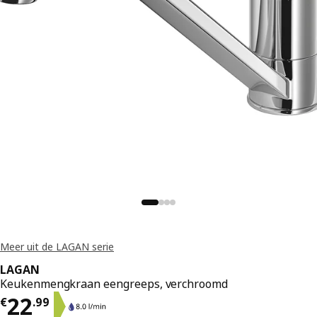
Meer uit de LAGAN serie
LAGAN
Keukenmengkraan eengreeps, verchroomd
Prijs € 22.99
22
€
.
99