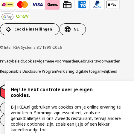
Cookie instellingen
NL
© Inter IKEA Systems B.V 1999-2026
Privacybeleid
Cookies
Algemene voorwaarden
Gebruikersvoorwaarden
Responsible Disclosure Program
Verklaring digitale toegankelijkheid
Hej! Je hebt controle over je eigen
cookies.
Bij IKEA.nl gebruiken we cookies om je online ervaring te
Aankoop product ontbinden
verbeteren. Sommige zijn essentieel, zoals de
gehaktballetjes in ons Zweeds restaurant, terwijl andere
Ontbinding van je aankoop (diensten)
cookies optioneel zijn, zoals een ijsje of een lekker
kaneelbroodje toe.