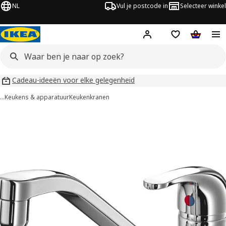
NL
Vul je postcode in
Selecteer winkel
Hej!
Log in
Boodschappenli
Winkelw
Cadeau-ideeën voor elke gelegenheid
…
Keukens & apparatuur
Keukenkranen
LAGAN afbeeldingen
overslaan