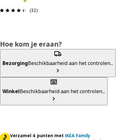
Review: 4.4 van 5 sterren. Totaal beoordelingen:
(32)
Hoe kom je eraan?
Bezorging
Beschikbaarheid aan het controlen...
Winkel
Beschikbaarheid aan het controlen...
Verzamel 4 punten met
IKEA Family