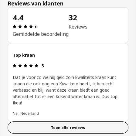
Reviews van klanten
4.4
32
Review: 4.4 van 5 sterren. Totaal beoordelingen:
Reviews
Gemiddelde beoordeling
Top kraan
Review: 5 van 5 sterren.
5
Dat je voor zo weinig geld zo'n kwaliteits kraan kunt
kopen die ook nog een Kiwa keur heeft, ik ben echt
verbaasd en blij, want deze kraan biedt een goed
alternatief tot er een kokend water kraan is. Dus top
Ikea!
Nel, Nederland
Toon alle reviews