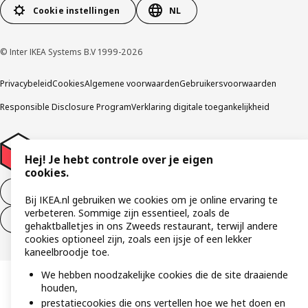
Cookie instellingen
NL
© Inter IKEA Systems B.V 1999-2026
Privacybeleid
Cookies
Algemene voorwaarden
Gebruikersvoorwaarden
Responsible Disclosure Program
Verklaring digitale toegankelijkheid
Hej! Je hebt controle over je eigen
cookies.
Aankoop product ontbinden
Bij IKEA.nl gebruiken we cookies om je online ervaring te
verbeteren. Sommige zijn essentieel, zoals de
Ontbinding van je aankoop (diensten)
gehaktballetjes in ons Zweeds restaurant, terwijl andere
cookies optioneel zijn, zoals een ijsje of een lekker
kaneelbroodje toe.
We hebben noodzakelijke cookies die de site draaiende
houden,
prestatiecookies die ons vertellen hoe we het doen en