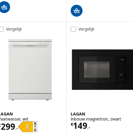
Vergelijk
Vergelijk
LAGAN
LAGAN
Vaatwasser, wit
Inbouw magnetron, zwart
Prijs € 149.-
149
Prijs € 299.-
299
€
€
.-
.-