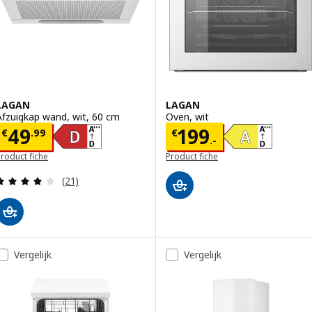
LAGAN
LAGAN
Afzuigkap wand, wit, 60 cm
Oven, wit
Prijs € 49.99
Prijs € 199.-
49
199
€
.
99
€
.-
roduct fiche
Product fiche
Beoordeling: 4 van 5 sterren. Totaal beoordeling
(21)
Vergelijk
Vergelijk