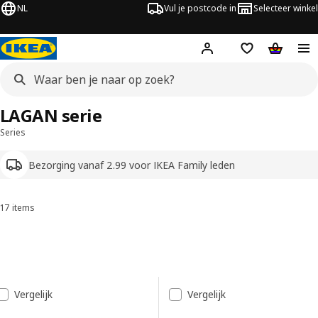
NL
Vul je postcode in
Selecteer winkel
Hej!
Log in
Boodschappenli
Winkelw
LAGAN serie
Series
Bezorging vanaf 2.99 voor IKEA Family leden
17 items
Sorteren en filteren
Ga naar de resultaten
Resultatenlijst
Vergelijk
Vergelijk