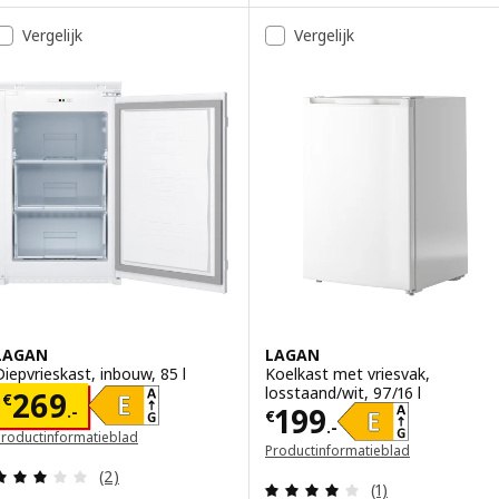
Vergelijk
Vergelijk
LAGAN
LAGAN
Diepvrieskast, inbouw, 85 l
Koelkast met vriesvak,
losstaand/wit, 97/16 l
Prijs € 269.-
269
€
Prijs € 199.-
199
.-
€
.-
Productinformatieblad
Productinformatieblad
opent in een nieuw venster)
(opent in een nieuw venster)
Beoordeling: 3 van 5 sterren. Totaal beoordeling
(2)
Beoordeling: 4 v
(1)