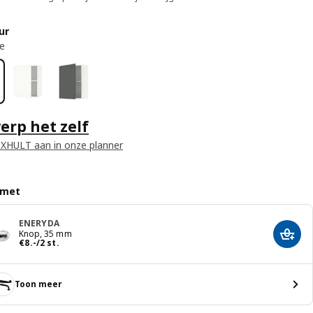
ur
e
rp het zelf
XHULT aan in onze planner
 met
ENERYDA
Knop, 35 mm
Voeg 
Prijs € 8.-/2 st.
€
8
.
-
/2 st.
Toon meer