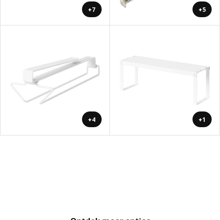
+7
+5
+4
+1