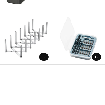
+7
+5