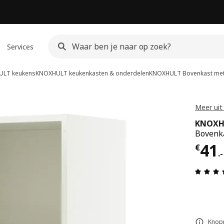
Services
LT keukens
KNOXHULT keukenkasten & onderdelen
KNOXHULT
Bovenkast met
Meer ui
KNOXH
Bovenka
Prij
41
€
.
-
Knopp