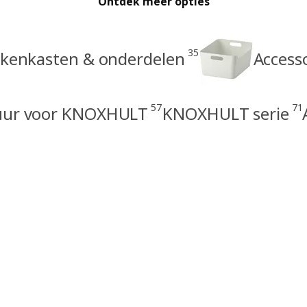
Ontdek meer opties
35
enkasten & onderdelen
Access
57
71
uur voor KNOXHULT
KNOXHULT serie