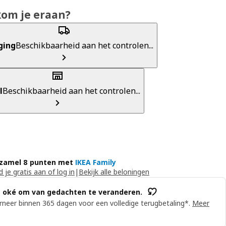
kom je eraan?
ging
Beschikbaarheid aan het controlen...
l
Beschikbaarheid aan het controlen...
zamel 8 punten met
IKEA Family
 je gratis aan of log in
|
Bekijk alle beloningen
s oké om van gedachten te veranderen.
neer binnen 365 dagen voor een volledige terugbetaling*.
Meer