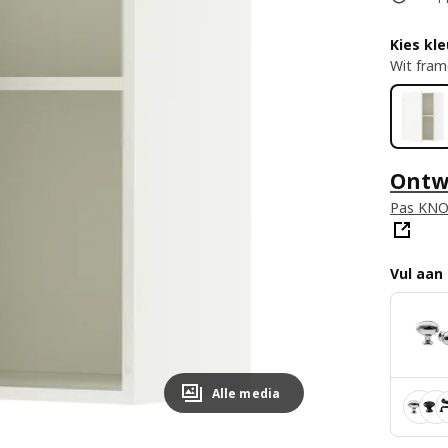
Kies kle
Wit fram
Ontwe
Pas KNO
Vul aan
Alle media