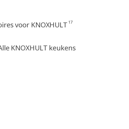
17
oires voor KNOXHULT
Alle KNOXHULT keukens