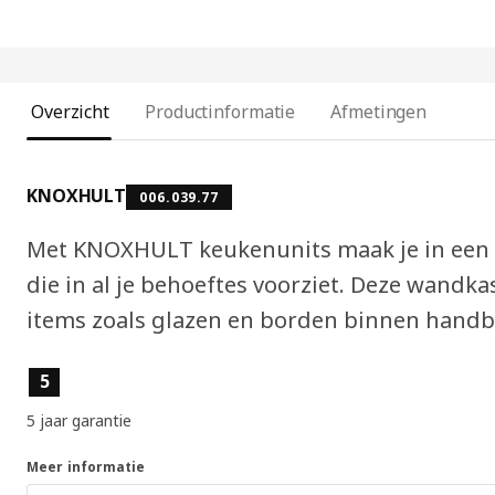
Overzicht
Productinformatie
Afmetingen
KNOXHULT
006.039.77
Met KNOXHULT keukenunits maak je in een
die in al je behoeftes voorziet. Deze wandka
items zoals glazen en borden binnen handbe
Producteigenschappen
5
5 jaar garantie
Meer informatie