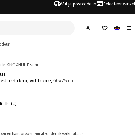
Vul je postcode in
Selecteer winkel
Hej!
Log in
Boodschappenli
Winkelw
 deur
t de KNOXHULT serie
ULT
st met deur, wit frame,
60x75 cm
s € 41.-
Review: 4 van 5 sterren. Totaal beoordelingen: 2
(2)
en en handgrepen zijn afzonderlijk verkrijgbaar.