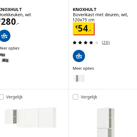
KNOXHULT
KNOXHULT
Hoekkeuken, wit
Bovenkast met deuren, wit,
Prijs € 280.-
280
120x75 cm
€
.-
Prijs € 54.-
54
€
.-
Beoordeling: 4 v
(20)
Meer opties
KNOXHULT
Optie: KNOXHULT, Hoekkeuken, donkergrijs
Optie: KNOXHULT, Hoekkeuken, wit frame
Meer opties
KNOXHULT
Optie: KNOXHULT, Bovenkast me
Optie: KNOXHULT, Bovenkast me
Vergelijk
Vergelijk