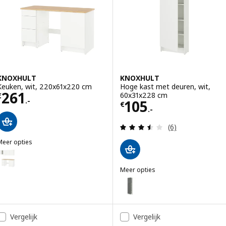
KNOXHULT
KNOXHULT
Keuken, wit, 220x61x220 cm
Hoge kast met deuren, wit,
Prijs € 261.-
261
60x31x228 cm
€
.-
Prijs € 105.-
105
€
.-
Beoordeling: 3.5
(6)
Meer opties
KNOXHULT
Optie: KNOXHULT, Keuken, wit frame, 220x61x220 cm
Meer opties
Optie: KNOXHULT, Keuken, donkergrijs, 220x61x220 cm
KNOXHULT
Optie: KNOXHULT, Hoge kast me
Optie: KNOXHULT, Hoge kast me
Vergelijk
Vergelijk