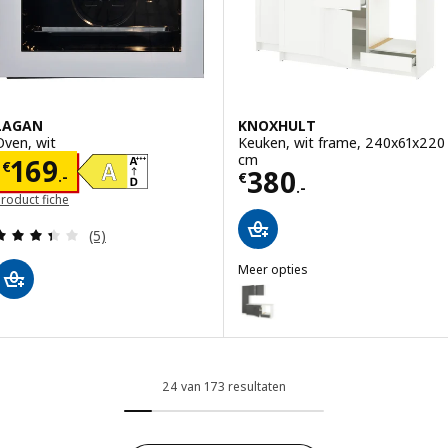
LAGAN
KNOXHULT
Oven, wit
Keuken, wit frame, 240x61x220
cm
Prijs € 169.-
169
€
Prijs € 380.-
380
.-
€
.-
roduct fiche
Beoordeling: 3.4 van 5 sterren. Totaal beoordelin
(5)
Meer opties
KNOXHULT
Optie: KNOXHULT, Keuken, donk
Optie: KNOXHULT, Keuken, wit
24 van 173 resultaten