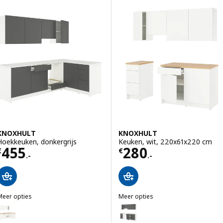
KNOXHULT
KNOXHULT
Hoekkeuken, donkergrijs
Keuken, wit, 220x61x220 cm
Prijs € 455.-
Prijs € 280.-
455
280
€
€
.-
.-
Meer opties
Meer opties
KNOXHULT
KNOXHULT
Optie: KNOXHULT, Hoekkeuken, wit
Optie: KNOXHULT, Keuken, donk