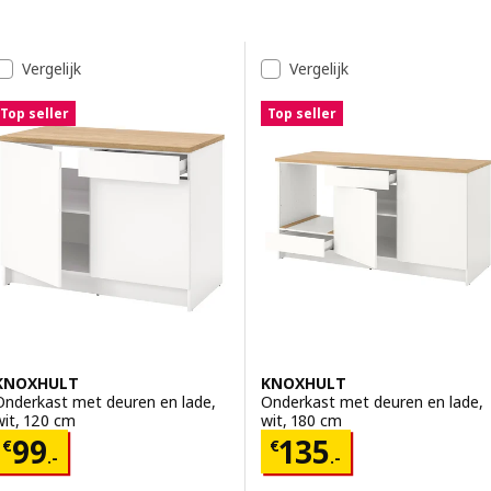
Ga naar de resultaten
Resultatenlijst
Vergelijk
Vergelijk
Top seller
Top seller
KNOXHULT
KNOXHULT
Onderkast met deuren en lade,
Onderkast met deuren en lade,
wit, 120 cm
wit, 180 cm
Prijs € 99.-
Prijs € 135.-
99
135
€
€
.-
.-