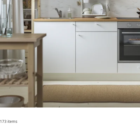
173 items
Sorteren en filteren