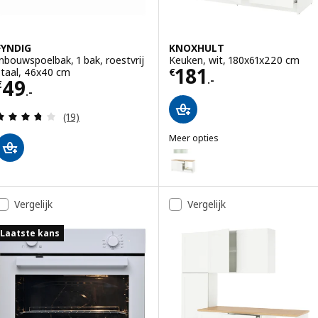
FYNDIG
KNOXHULT
Inbouwspoelbak, 1 bak, roestvrij
Keuken, wit, 180x61x220 cm
Prijs € 181.-
181
staal, 46x40 cm
€
.-
Prijs € 49.-
49
€
.-
Beoordeling: 3.7 van 5 sterren. Totaal beoordelin
(19)
Meer opties
KNOXHULT
Optie: KNOXHULT, Keuken, wit 
Optie: KNOXHULT, Keuken, donk
Vergelijk
Vergelijk
Laatste kans