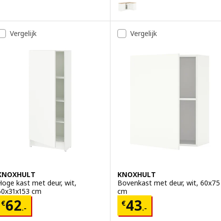
Optie: KNOXHULT, Hoekkeuken, 
Vergelijk
Vergelijk
KNOXHULT
KNOXHULT
Hoge kast met deur, wit,
Bovenkast met deur, wit, 60x75
60x31x153 cm
cm
Prijs € 62.-
Prijs € 43.-
62
43
€
€
.-
.-