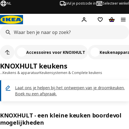
NL
Vul je postcode in
Selecteer winkel
Hej!
Log in
Boodschappenli
Winkelw
Accessoires voor KNOXHULT
Keukenappara
KNOXHULT keukens
…
Keukens & apparatuur
Keukensystemen & Complete keukens
Laat ons je helpen bij het ontwerpen van je droomkeuken.
Boek nu een afspraak.
KNOXHULT - een kleine keuken boordevol
mogelijkheden