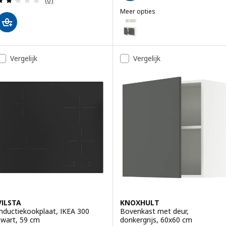
Meer opties
KNOXHULT
Optie: KNOXHULT, Keuken, donk
Optie: KNOXHULT, Keuken, wit,
Vergelijk
Vergelijk
VILSTA
KNOXHULT
Inductiekookplaat, IKEA 300
Bovenkast met deur,
zwart, 59 cm
donkergrijs, 60x60 cm