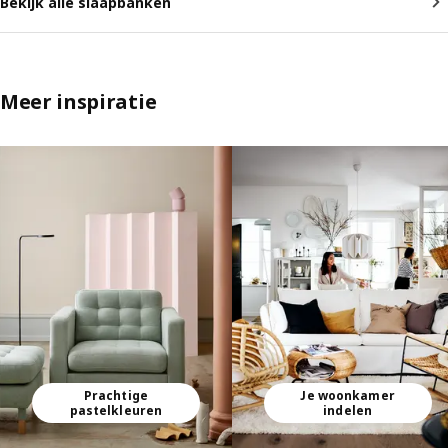
Bekijk alle slaapbanken
Meer inspiratie
Lijst overslaan
Prachtige
Je woonkamer
pastelkleuren
indelen