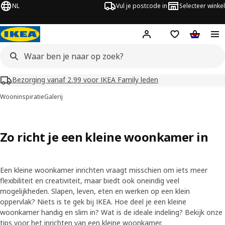
NL
Vul je postcode in
Selecteer winkel
Hej!
Log in
Boodschappenli
Winkelw
Bezorging vanaf 2.99 voor IKEA Family leden
Wooninspiratie
Galerij
Zo richt je een kleine woonkamer in
Een kleine woonkamer inrichten vraagt misschien om iets meer
flexibiliteit en creativiteit, maar biedt ook oneindig veel
mogelijkheden. Slapen, leven, eten en werken op een klein
oppervlak? Niets is te gek bij IKEA. Hoe deel je een kleine
woonkamer handig en slim in? Wat is de ideale indeling? Bekijk onze
tips voor het inrichten van een kleine woonkamer.