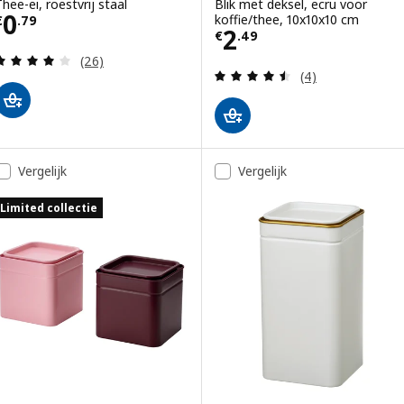
Thee-ei, roestvrij staal
Blik met deksel, ecru voor
Prijs € 0.79
0
koffie/thee, 10x10x10 cm
€
.
79
Prijs € 2.49
2
€
.
49
Beoordeling: 4.1 van 5 sterren. Totaal beoordelin
(26)
Beoordeling: 4.5
(4)
Vergelijk
Vergelijk
Limited collectie