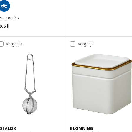
Meer opties
IKLIG
0.6 l
Vergelijk
Vergelijk
IDEALISK
BLOMNING