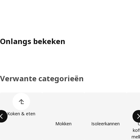
Onlangs bekeken
Verwante categorieën
Lijst overslaan
Koken & eten
Mokken
Isoleerkannen
C
kof
mel