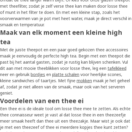
met theefilter, zodat je zelf verse thee kan maken door losse thee
of munt in het filter te doen. En met een kleine stap, zoals het
voorverwarmen van je pot met heet water, maak je direct verschil in
smaak en temperatuur.
Maak van elk moment een kleine high
tea
Met de juiste theepot en een paar goed gekozen thee accessoires
maak je eenvoudig de perfecte high tea. Begin met een theepot die
past bij het aantal gasten, zodat je rustig kan blijven schenken. Vul
dit aan met mooie theeblikken voor losse thee, leg een
tafelkleed
neer en gebruik
bordjes
en
platte schalen
voor heerlijke scones,
kleine sandwiches of taartjes. Met fijne
mokken
maak je het geheel
af, zodat je niet alleen van de smaak, maar ook van het serveren
geniet.
Voordelen van een thee ei
Een thee ei is de ideale tool om losse thee mee te zetten. Als echte
thee connaisseur weet je vast al dat losse thee in een theezeefje
meer smaak heeft dan thee uit een theezakje. Maar wist je ook dat
je met een theezeef of thee ei meerdere kopjes thee kunt zetten?