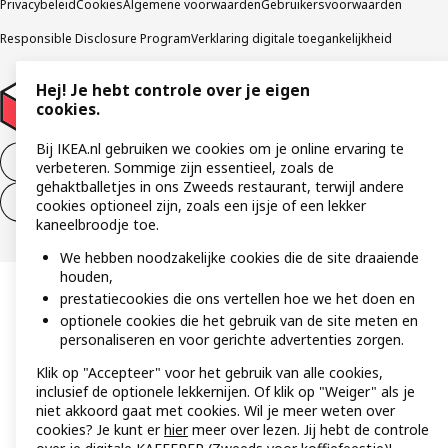
Privacybeleid
Cookies
Algemene voorwaarden
Gebruikersvoorwaarden
Responsible Disclosure Program
Verklaring digitale toegankelijkheid
Hej! Je hebt controle over je eigen
cookies.
Bij IKEA.nl gebruiken we cookies om je online ervaring te
Aankoop product ontbinden
verbeteren. Sommige zijn essentieel, zoals de
gehaktballetjes in ons Zweeds restaurant, terwijl andere
Ontbinding van je aankoop (diensten)
cookies optioneel zijn, zoals een ijsje of een lekker
kaneelbroodje toe.
We hebben noodzakelijke cookies die de site draaiende
houden,
prestatiecookies die ons vertellen hoe we het doen en
optionele cookies die het gebruik van de site meten en
personaliseren en voor gerichte advertenties zorgen.
Klik op "Accepteer" voor het gebruik van alle cookies,
inclusief de optionele lekkernijen. Of klik op "Weiger" als je
niet akkoord gaat met cookies. Wil je meer weten over
cookies? Je kunt er
hier
meer over lezen. Jij hebt de controle