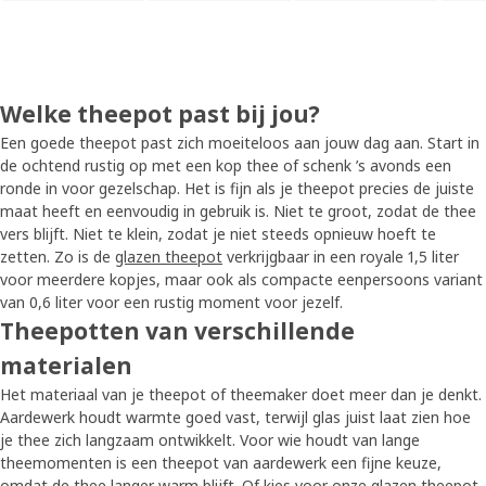
Welke theepot past bij jou?
Een goede theepot past zich moeiteloos aan jouw dag aan. Start in
de ochtend rustig op met een kop thee of schenk ’s avonds een
ronde in voor gezelschap. Het is fijn als je theepot precies de juiste
maat heeft en eenvoudig in gebruik is. Niet te groot, zodat de thee
vers blijft. Niet te klein, zodat je niet steeds opnieuw hoeft te
zetten. Zo is de
glazen theepot
verkrijgbaar in een royale 1,5 liter
voor meerdere kopjes, maar ook als compacte eenpersoons variant
van 0,6 liter voor een rustig moment voor jezelf.
Theepotten van verschillende
materialen
Het materiaal van je theepot of theemaker doet meer dan je denkt.
Aardewerk houdt warmte goed vast, terwijl glas juist laat zien hoe
je thee zich langzaam ontwikkelt. Voor wie houdt van lange
theemomenten is een theepot van aardewerk een fijne keuze,
omdat de thee langer warm blijft. Of kies voor onze glazen theepot