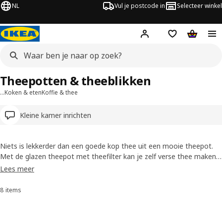
NL
Vul je postcode in
Selecteer winkel
Hej!
Log in
Boodschappenli
Winkelw
Theepotten & theeblikken
…
Koken & eten
Koffie & thee
Kleine kamer inrichten
Niets is lekkerder dan een goede kop thee uit een mooie theepot.
Met de glazen theepot met theefilter kan je zelf verse thee maken
door losse thee of munt in het filter te doen. Bij een high tea
Lees meer
kunnen naast theepotten de thee accessoires niet ontbreken. Een
stijlvol thee-ei of een leuk blik voor losse thee maakt je
8 items
Sorteren en filteren
theemoment helemaal af.