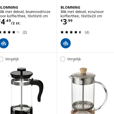
BLOMNING
BLOMNING
Blik met deksel, bruinrood/roze
Blik met deksel, ecru/voor
voor koffie/thee, 10x10x10 cm
koffie/thee, 10x10x20 cm
Prijs € 4.49/2 st.
Prijs € 3.99
4
3
€
.
49
€
.
99
/2 st.
Beoordeling: 4.3 van 5 sterren. Totaal beoordelin
Beoordeling: 4.5
(3)
(4)
Vergelijk
Vergelijk