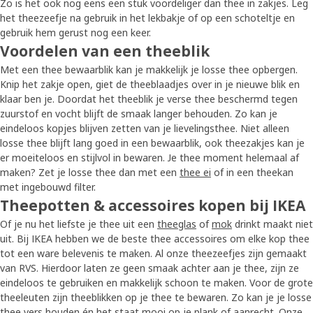
Zo is het ook nog eens een stuk voordeliger dan thee in zakjes. Leg
het theezeefje na gebruik in het lekbakje of op een schoteltje en
gebruik hem gerust nog een keer.
Voordelen van een theeblik
Met een thee bewaarblik kan je makkelijk je losse thee opbergen.
Knip het zakje open, giet de theeblaadjes over in je nieuwe blik en
klaar ben je. Doordat het theeblik je verse thee beschermd tegen
zuurstof en vocht blijft de smaak langer behouden. Zo kan je
eindeloos kopjes blijven zetten van je lievelingsthee. Niet alleen
losse thee blijft lang goed in een bewaarblik, ook theezakjes kan je
er moeiteloos en stijlvol in bewaren. Je thee moment helemaal af
maken? Zet je losse thee dan met een
thee ei
of in een theekan
met ingebouwd filter.
Theepotten & accessoires kopen bij IKEA
Of je nu het liefste je thee uit een
theeglas
of
mok
drinkt maakt niet
uit. Bij IKEA hebben we de beste thee accessoires om elke kop thee
tot een ware belevenis te maken. Al onze theezeefjes zijn gemaakt
van RVS. Hierdoor laten ze geen smaak achter aan je thee, zijn ze
eindeloos te gebruiken en makkelijk schoon te maken. Voor de grote
theeleuten zijn theeblikken op je thee te bewaren. Zo kan je je losse
thee vers houden én het staat mooi op je plank of aanrecht. Onze