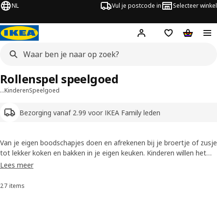
NL
Vul je postcode in
Selecteer winkel
Hej!
Log in
Boodschappenli
Winkelw
Rollenspel speelgoed
…
Kinderen
Speelgoed
Bezorging vanaf 2.99 voor IKEA Family leden
Van je eigen boodschapjes doen en afrekenen bij je broertje of zusje
tot lekker koken en bakken in je eigen keuken. Kinderen willen het
liefst alles zelf doen en met ons rollenspel speelgoed kunnen ze het
Lees meer
volwassen leven naspelen met hun eigen spulletjes.
27 items
Sorteren en filteren