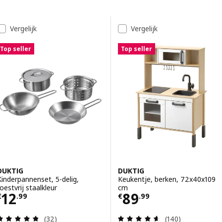
Ga naar de resultaten
Resultatenlijst
Vergelijk
Vergelijk
Top seller
Top seller
DUKTIG
DUKTIG
Kinderpannenset, 5-delig,
Keukentje, berken, 72x40x109
roestvrij staalkleur
cm
Prijs € 12.99
Prijs € 89.99
12
89
€
.
99
€
.
99
Beoordeling: 4.8 van 5 sterren. Totaal beoordelin
Beoordeling: 4.6
(32)
(140)