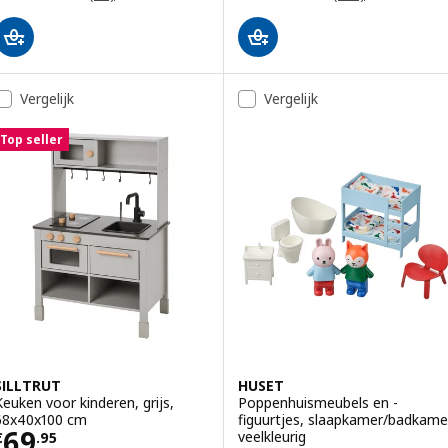
Vergelijk
Vergelijk
Top seller
SILLTRUT
HUSET
Keuken voor kinderen, grijs,
Poppenhuismeubels en -
68x40x100 cm
figuurtjes, slaapkamer/badkame
Prijs € 69.95
69
veelkleurig
€
.
95