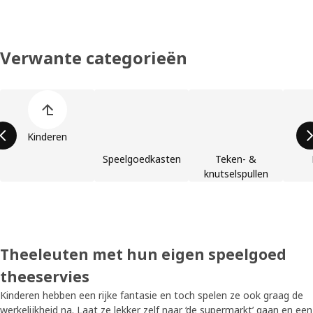
Verwante categorieën
Lijst overslaan
Kinderen
Speelgoedkasten
Teken- &
knutselspullen
Theeleuten met hun eigen speelgoed
theeservies
Kinderen hebben een rijke fantasie en toch spelen ze ook graag de
werkelijkheid na. Laat ze lekker zelf naar ‘de supermarkt’ gaan en een