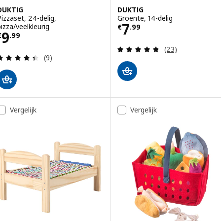
DUKTIG
DUKTIG
Pizzaset, 24-delig,
Groente, 14-delig
Prijs € 7.99
7
pizza/veelkleurig
€
.
99
Prijs € 9.99
9
€
.
99
Beoordeling: 4.8
(23)
Beoordeling: 4.4 van 5 sterren. Totaal beoordelin
(9)
Vergelijk
Vergelijk