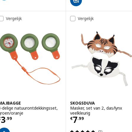
Vergelijk
Vergelijk
MAJBAGGE
SKOGSDUVA
3-delige natuurontdekkingsset,
Masker, set van 2, das/lynx
groen/oranje
veelkleurig
Prijs € 3.99
Prijs € 7.99
3
7
€
.
99
€
.
99
Beoordeling: 5 v
(1)