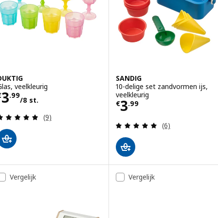
DUKTIG
SANDIG
Glas, veelkleurig
10-delige set zandvormen ijs,
Prijs € 3.99/8 st.
3
veelkleurig
€
.
99
/8 st.
Prijs € 3.99
3
€
.
99
Beoordeling: 4.9 van 5 sterren. Totaal beoordelin
(9)
Beoordeling: 5 v
(6)
Vergelijk
Vergelijk