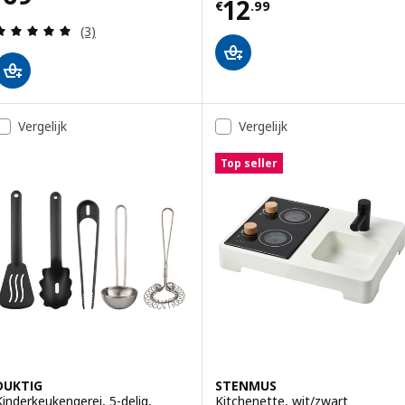
Prijs € 12.99
12
€
.
99
Beoordeling: 5 van 5 sterren. Totaal beoordeling
(3)
Vergelijk
Vergelijk
Top seller
DUKTIG
STENMUS
Kinderkeukengerei, 5-delig,
Kitchenette, wit/zwart