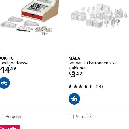
DUKTIG
MÅLA
Speelgoedkassa
Set van 10 kartonnen stad
Prijs € 14.99
14
sjablonen
€
.
99
Prijs € 3.99
3
€
.
99
Beoordeling: 4.5
(14)
Vergelijk
Vergelijk
Top seller