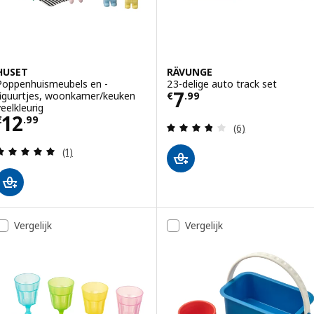
HUSET
RÄVUNGE
Poppenhuismeubels en -
23-delige auto track set
Prijs € 7.99
7
figuurtjes, woonkamer/keuken
€
.
99
veelkleurig
Prijs € 12.99
12
€
.
99
Beoordeling: 3.8
(6)
Beoordeling: 5 van 5 sterren. Totaal beoordeling
(1)
Vergelijk
Vergelijk