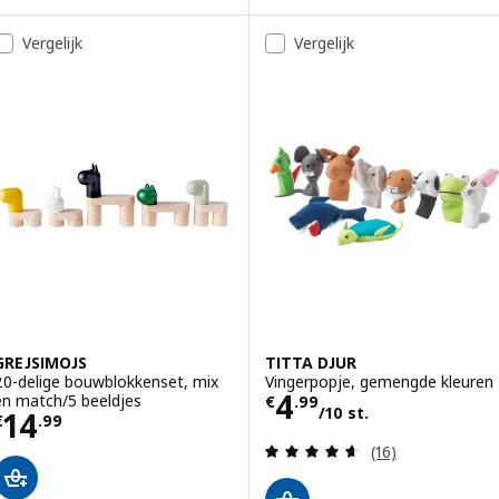
Vergelijk
Vergelijk
GREJSIMOJS
TITTA DJUR
20-delige bouwblokkenset, mix
Vingerpopje, gemengde kleuren
Prijs € 4.99/10 s
4
en match/5 beeldjes
€
.
99
/10 st.
Prijs € 14.99
14
€
.
99
Beoordeling: 4.6
(16)