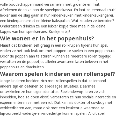
volle boodschappenmand verzamelen met groente en fruit.
Afrekenen doen ze aan de speelgoedkassa. En laat ze ‘eenmaal thuis’
lekker aan de slag gaan in hun kinderkeuken met kinderkeukengerei,
een kinderpannenset en kleine bakspullen. Wat zouden ze bereiden?
Ondertussen drinken ze een lekker kopje thee mee in de kleine
kopjes van hun speelservies. Koekje erbij?
Wie wonen er in het poppenhuis?
Naast dat kinderen zelf graag in een rol kruipen tijdens hun spel,
vinden ze het ook leuk om met poppen te spelen in een poppenhuis.
Door de poppen aan te sturen kunnen ze meerdere rollen tegelijk
vertolken en de poppetjes allerlei avonturen laten beleven in het
poppenhuis en daarbuiten.
Waarom spelen kinderen een rollenspel?
Jonge kinderen beelden zich met rollenspellen in dat ze iemand
anders zijn en oefenen zo alledaagse situaties. Daarmee
ontwikkelen ze hun eigen identiteit. Spelenderwijs leren ze zich
inbeelden, hoe ze doen alsof, verbeteren ze hun sociale interactie en
experimenteren ze met een rol. Dat kan als dokter of cowboy met
verkleedkleren aan, maar ook met een keukentje waarmee ze
bijvoorbeeld ‘vadertje-en-moedertje’ kunnen spelen. Al dit spel