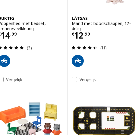
DUKTIG
LÅTSAS
Poppenbed met bedset,
Mand met boodschappen, 12-
grenen/veelkleurig
delig
Prijs € 14.99
Prijs € 12.99
14
12
€
.
99
€
.
99
Beoordeling: 5 van 5 sterren. Totaal beoordeling
Beoordeling: 4.5
(3)
(11)
Vergelijk
Vergelijk