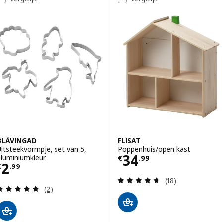
BLÅVINGAD
FLISAT
Uitsteekvormpje, set van 5,
Poppenhuis/open kast
Prijs € 34.99
34
aluminiumkleur
€
.
99
Prijs € 2.99
2
€
.
99
Beoordeling: 4.6
(18)
Beoordeling: 5 van 5 sterren. Totaal beoordeling
(2)