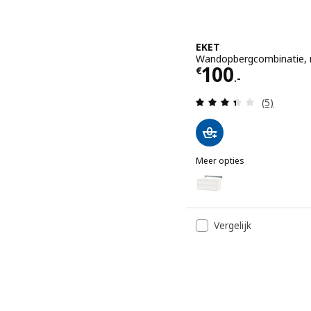
EKET
Wandopbergcombinatie, 
Prijs € 100.-
100
€
.-
Beoordelin
(5)
Meer opties
EKET
Optie: EKET, Wandopberg
Optie: EKET, Wandopberg
Vergelijk