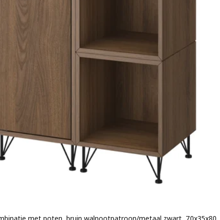
binatie met poten, bruin walnootpatroon/metaal zwart, 70x35x80