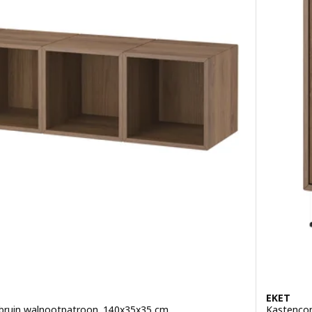
EKET
bruin walnootpatroon, 140x35x35 cm
Kastencom