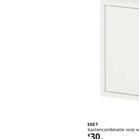
EKET
Kastencombinatie voor 
Prijs € 30.-
30
€
.-