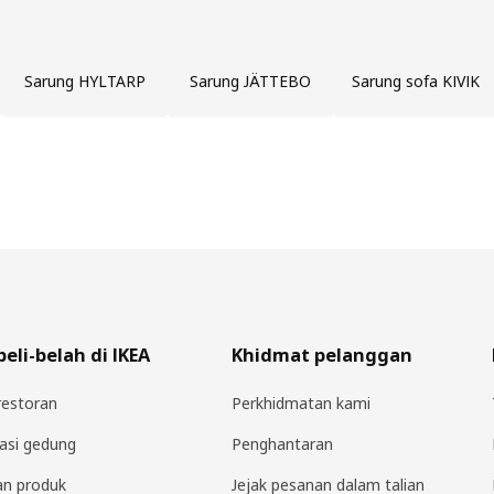
Sarung HYLTARP
Sarung JÄTTEBO
Sarung sofa KIVIK
li-belah di IKEA
Khidmat pelanggan
estoran
Perkhidmatan kami
asi gedung
Penghantaran
an produk
Jejak pesanan dalam talian