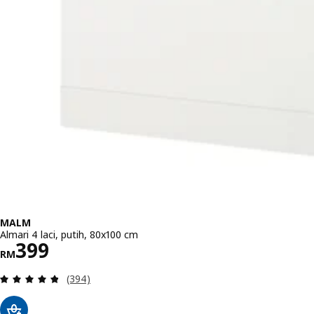
MALM
Almari 4 laci, putih, 80x100 cm
Harga RM 399
399
RM
Ulasan: 4.8 daripada 5 bintang. Jumlah ulasan:
(394)