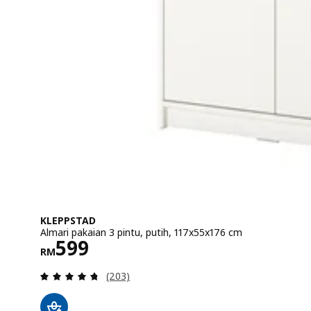
KLEPPSTAD
Almari pakaian 3 pintu, putih, 117x55x176 cm
Harga RM 599
599
RM
Ulasan: 4.7 daripada 5 bintang. Jumlah 
(203)