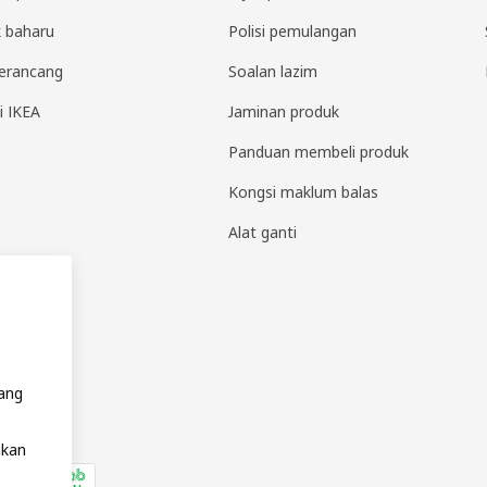
 baharu
Polisi pemulangan
erancang
Soalan lazim
i IKEA
Jaminan produk
Panduan membeli produk
Kongsi maklum balas
Alat ganti
yang
akan