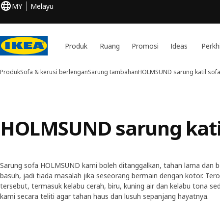
MY
Melayu
Produk
Ruang
Promosi
Ideas
Perkh
Produk
Sofa & kerusi berlengan
Sarung tambahan
HOLMSUND sarung katil sof
HOLMSUND sarung katil
Sarung sofa HOLMSUND kami boleh ditanggalkan, tahan lama dan b
basuh, jadi tiada masalah jika seseorang bermain dengan kotor. Terok
tersebut, termasuk kelabu cerah, biru, kuning air dan kelabu tona s
kami secara teliti agar tahan haus dan lusuh sepanjang hayatnya.