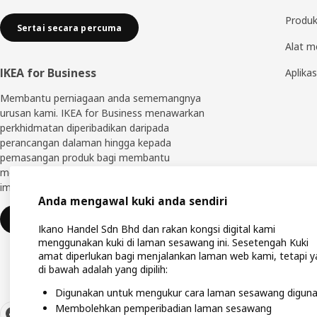
Produk
Sertai secara percuma
Alat m
IKEA for Business
Aplikas
Membantu perniagaan anda sememangnya
urusan kami. IKEA for Business menawarkan
perkhidmatan diperibadikan daripada
perancangan dalaman hingga kepada
pemasangan produk bagi membantu
mewujudkan ruang perniagaan yang anda
impikan.
Anda mengawal kuki anda sendiri
Ketahui selanjutnya
Ikano Handel Sdn Bhd dan rakan kongsi digital kami
menggunakan kuki di laman sesawang ini. Sesetengah Kuki
amat diperlukan bagi menjalankan laman web kami, tetapi 
di bawah adalah yang dipilih:
Digunakan untuk mengukur cara laman sesawang digun
Membolehkan pemperibadian laman sesawang