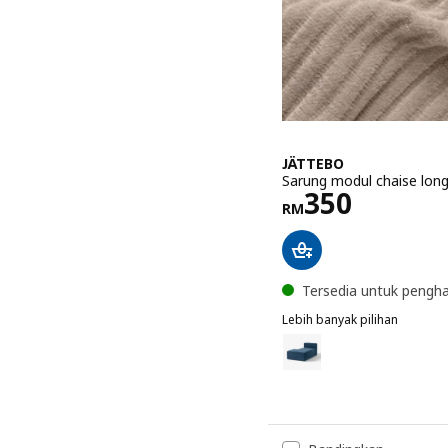
JÄTTEBO
Sarung modul chaise longu
Harga RM 3
350
RM
Tersedia untuk pengh
Lebih banyak pilihan
JÄTTEBO
Pilihan: JÄTTEBO, Sarung 
Pilihan: JÄTTEBO, Sarung 