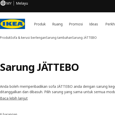
MY
Melayu
Produk
Ruang
Promosi
Ideas
Perkh
Produk
Sofa & kerusi berlengan
Sarung tambahan
Sarung JÄTTEBO
Sarung JÄTTEBO
Anda boleh memperibadikan sofa JÄTTEBO anda dengan sarung keg
ditanggalkan dan dibasuh. Pilih sarung yang sama untuk semua modu
berani dan menggunakan sedikit kombinasi? Sarung baharu menjadika
Baca lebih lanjut
betul baharu – tanpa perlu membeli sofa baharu.
6 barangan