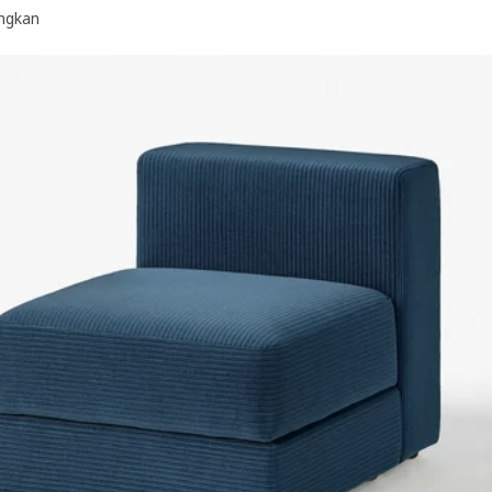
ngkan
JÄTTEBO, Sarung 1.5 tempat duduk + storan, Samsala kuning gelap-hij