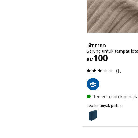
JÄTTEBO
Sarung untuk tempat leta
Harga RM 1
100
RM
Ulasan: 3 
(1)
Tersedia untuk pengh
Lebih banyak pilihan
JÄTTEBO
Pilihan: JÄTTEBO, Sarung
Pilihan: JÄTTEBO, Sarung