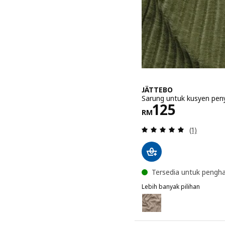
JÄTTEBO
Sarung untuk kusyen peny
Harga RM 1
125
RM
Ulasan: 5 
(1)
Tersedia untuk pengh
Lebih banyak pilihan
JÄTTEBO
Pilihan: JÄTTEBO, Sarung
Pilihan: JÄTTEBO, Sarung