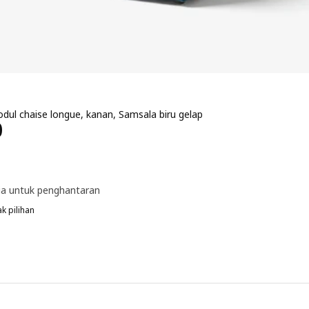
dul chaise longue, kanan, Samsala biru gelap
a RM 350
0
ia untuk penghantaran
k pilihan
ÄTTEBO, Sarung modul chaise longue, kanan, Samsala kelabu kuning a
JÄTTEBO, Sarung modul chaise longue, kanan, Samsala kuning gelap-hi