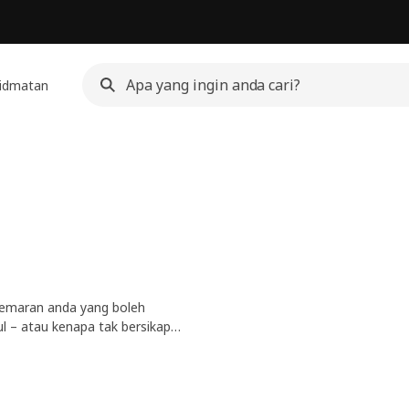
idmatan
emaran anda yang boleh
l – atau kenapa tak bersikap
n sofa anda kelihatan betul-