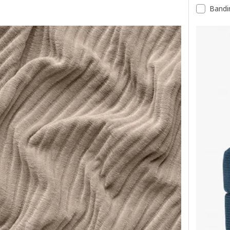
Bandi
 untuk kusyen penyandar, Samsala biru gelap
Pilihan: 