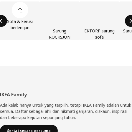
Langkau produk kategori
Sofa & kerusi
berlengan
Sarung
EKTORP sarung
Sar
ROCKSJÖN
sofa
Pengaki
IKEA Family
Ada kelab hanya untuk yang terpilih, tetapi IKEA Family adalah untuk
semua. Daftar sebagai ahli dan nikmati ganjaran, diskaun, inspirasi
dan beberapa kejutan sepanjang tahun.
Sertai secara percuma