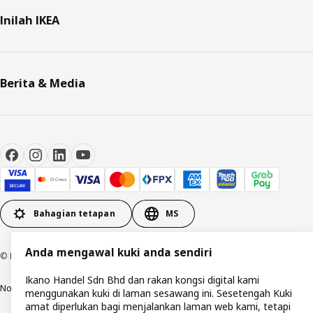
Inilah IKEA
Berita & Media
Bahagian tetapan
MS
Anda mengawal kuki anda sendiri
© Inter IKEA Systems B.V. 1999-2026
Ikano Handel Sdn Bhd dan rakan kongsi digital kami
Notis privasi
Polisi kuki
Terma penggunaan
Syarat-syarat pembelian
menggunakan kuki di laman sesawang ini. Sesetengah Kuki
amat diperlukan bagi menjalankan laman web kami, tetapi