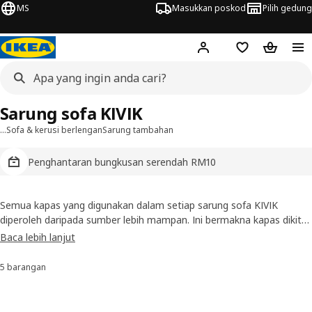
MS
Masukkan poskod
Pilih gedung
Hej!
Log masuk
Senarai beli-be
Troli bel
Sarung sofa KIVIK
…
Sofa & kerusi berlengan
Sarung tambahan
Penghantaran bungkusan serendah RM10
Semua kapas yang digunakan dalam setiap sarung sofa KIVIK
diperoleh daripada sumber lebih mampan. Ini bermakna kapas dikitar
semula atau ditanam dengan kurang sumber. Jika anda mahu
Baca lebih lanjut
menukar sofa KIVIK, pilihlah daripada putih, kelabu, kuning air, biru
dan hitam, ataupun anda boleh pilih kulit!
5 barangan
Susun dan Penapis