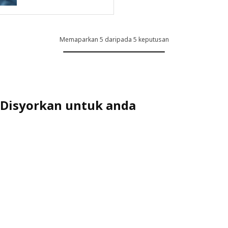
ilihan: KIVIK, Sarung sofa katil 1 tempat duduk, Gunnared kuning air
ilihan: KIVIK, Sarung sofa katil 1 tempat duduk, Gunnared kelabu se
Memaparkan 5 daripada 5 keputusan
ilihan: KIVIK, Sarung sofa katil 1 tempat duduk, Kelinge kelabu-biru fi
ilihan: KIVIK, Sarung sofa katil 1 tempat duduk, Tresund kuning air m
ilihan: KIVIK, Sarung sofa katil 1 tempat duduk, Tresund antrasit
Disyorkan untuk anda