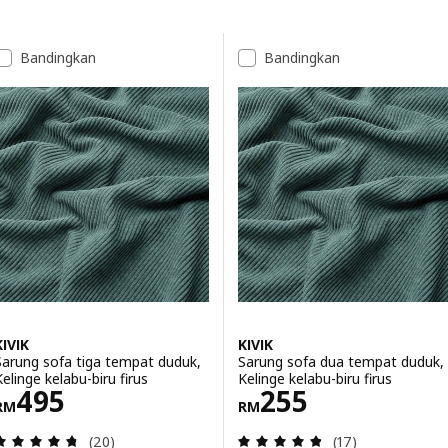
Langkau ke keputusan
Senarai keputusan
Bandingkan
Bandingkan
KIVIK
KIVIK
Sarung sofa tiga tempat duduk,
Sarung sofa dua tempat duduk,
Kelinge kelabu-biru firus
Kelinge kelabu-biru firus
Harga RM 495
Harga RM 255
495
255
RM
RM
Ulasan: 4.7 daripada 5 bintang. Jumlah ulasan:
Ulasan: 4.8 dari
(20)
(17)