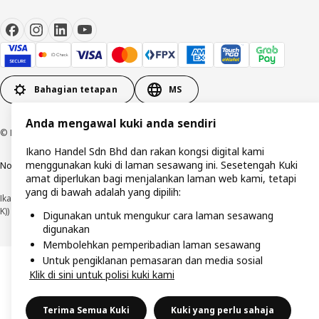
Bahagian tetapan
MS
Anda mengawal kuki anda sendiri
© Inter IKEA Systems B.V. 1999-2026
Ikano Handel Sdn Bhd dan rakan kongsi digital kami
menggunakan kuki di laman sesawang ini. Sesetengah Kuki
Notis privasi
Polisi kuki
Terma penggunaan
Syarat-syarat pembelian
amat diperlukan bagi menjalankan laman web kami, tetapi
yang di bawah adalah yang dipilih:
Ikano Handel Sdn. Bhd. (No. Pendaftaran Syarikat: 201301044794 (1074617-
K))
Digunakan untuk mengukur cara laman sesawang
digunakan
Membolehkan pemperibadian laman sesawang
Untuk pengiklanan pemasaran dan media sosial
Klik di sini untuk polisi kuki kami
Terima Semua Kuki
Kuki yang perlu sahaja