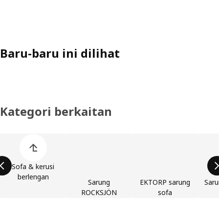
Baru-baru ini dilihat
Kategori berkaitan
Langkau produk kategori
Sofa & kerusi
berlengan
Sarung
EKTORP sarung
Sar
ROCKSJÖN
sofa