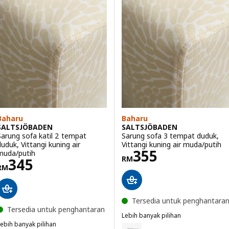
Baharu
Baharu
SALTSJÖBADEN
SALTSJÖBADEN
Sarung sofa katil 2 tempat
Sarung sofa 3 tempat duduk,
duduk, Vittangi kuning air
Vittangi kuning air muda/putih
Harga RM 355
355
muda/putih
RM
Harga RM 345
345
RM
Tersedia untuk penghantara
Tersedia untuk penghantaran
Lebih banyak pilihan
ebih banyak pilihan
SALTSJÖBADEN
Pilihan: SALTSJÖBADEN, Sarung