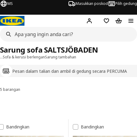
MS
Masukkan poskod
Pilih gedung
Hej!
Log masuk
Senarai beli-be
Troli bel
Sarung sofa SALTSJÖBADEN
…
Sofa & kerusi berlengan
Sarung tambahan
Pesan dalam talian dan ambil di gedung secara PERCUMA
5 barangan
Susun dan Penapis
Langkau ke keputusan
Senarai keputusan
Bandingkan
Bandingkan