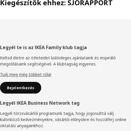
Kiegészítők ehhez: SJÖRAPPORT
Élőláb
Legyél te is az IKEA Family klub tagja
Keltsd életre az ötleteidet különleges ajánlataink és inspiráló
megoldásaink segítségével. A klubtagság ingyenes.
Tudj meg még többet róla!
Bejelentkezés
Legyél IKEA Business Network tag
Legyél törzsvásárlói programunk tagja, hogy jogosulttá válj
különböző kedvezményekre, vásárlói előnyökre és hozzáférj online
oktatási anyagainkhoz.