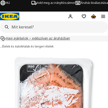
HU
Add meg az irányítószámot
Áruház kiválasztása
Hej!
Bejelentkezés
Bevásárlólista
Kosár
Havi ajánlatok – exkluzívan az áruházban
…
Ételek és italok
Halak és tengeri ételek
SJÖRAPPORT kép
ihagyása