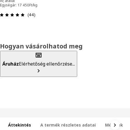
Ár, áfával
Egységár: 17 450Ft/kg
Értékelés: 4.9 / 5 csillagok. Összes vélemény: 44
(44)
Hogyan vásárolhatod meg
Áruház
Elérhetőség ellenőrzése...
Áttekintés
A termék részletes adatai
Méretek