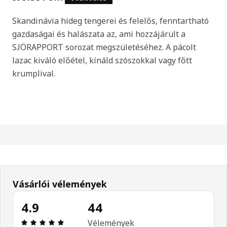
Skandinávia hideg tengerei és felelős, fenntartható
gazdaságai és halászata az, ami hozzájárult a
SJÖRAPPORT sorozat megszületéséhez. A pácolt
lazac kiváló előétel, kínáld szószokkal vagy főtt
krumplival.
Vásárlói vélemények
4.9
44
Értékelés: 4.9 / 5 csillagok. Összes vélemény: 44
Vélemények