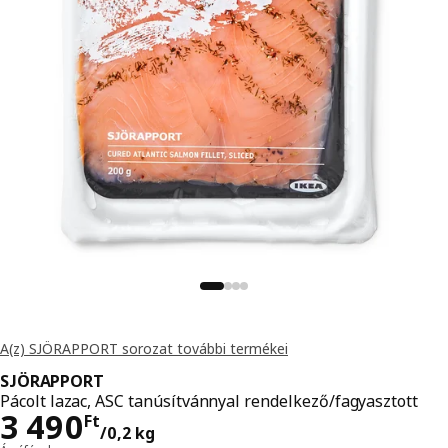
A(z) SJÖRAPPORT sorozat további termékei
SJÖRAPPORT
Pácolt lazac, ASC tanúsítvánnyal rendelkező/fagyasztott
Ár 3490Ft/0,2 kg
3 490
Ft
/0,2 kg