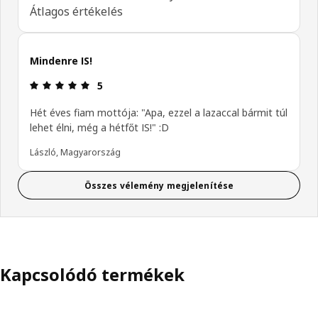
Átlagos értékelés
Mindenre IS!
Értékelés: 5 / 5 csillagok.
5
Hét éves fiam mottója: "Apa, ezzel a lazaccal bármit túl
lehet élni, még a hétfőt IS!" :D
László, Magyarország
Összes vélemény megjelenítése
Kapcsolódó termékek