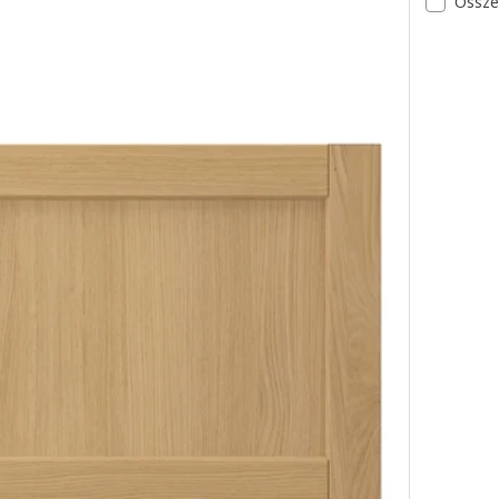
Össze
Lehetőség
jtó, tölgy, 60x200 cm
Lehetőség
jtó, tölgy, 30x60 cm
Lehetőség
jtó, tölgy, 20x80 cm
Lehetőség