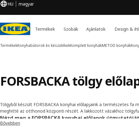
HU
magyar
Termékek
Szobák
Ajánlatok
Design & ihl
Termékek
Konyhabútorok és készülékek
Komplett konyhák
METOD konyhák
Kon
FORSBACKA tölgy előla
Tölgyből készült FORSBACKA konyhai előlapjaink a természetes fa m
meghitté az otthonod központi részét. A lakkozott vázakhoz tölgyfu
üvegpaneleket kínálunk, melyek klasszikus és tradicionális megjele
Nézd meg a FORSBACKA konyhai előlapok útmutatóját 
Bővebben
Tedd teljessé az összképet gombokkal, fogantyúkkal és konyhai mun
végeredmény egy olyan konyha legyen, ahol hosszú éveken keresztül