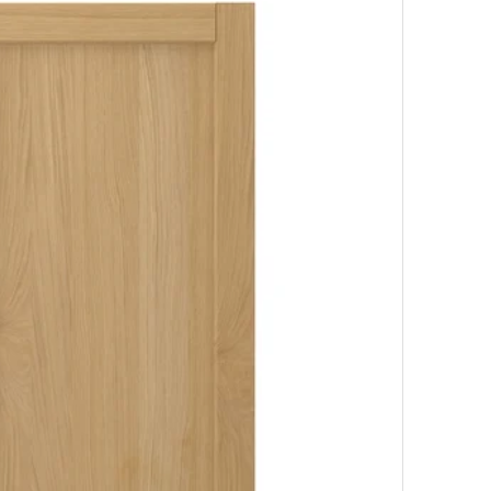
Lehetőség
iókelőlap, tölgy, 40x20 cm
Lehetőség
ókelőlap, tölgy, 80x10 cm
Lehetőség