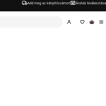
Add meg az irányítószámot
Áruház kiválasztása
Hej!
Bejelentkezés
Bevásárlólista
Kosár