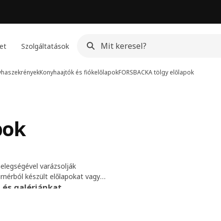
et
Szolgáltatások
yhaszekrények
Konyhaajtók és fiókelőlapok
FORSBACKA tölgy előlapok
pok
elegségével varázsolják
rnérból készült előlapokat vagy
nést kölcsönöznek a konyhádnak.
és galériánkat
kalapokkal, hogy a
 igazán jól érzed magad.