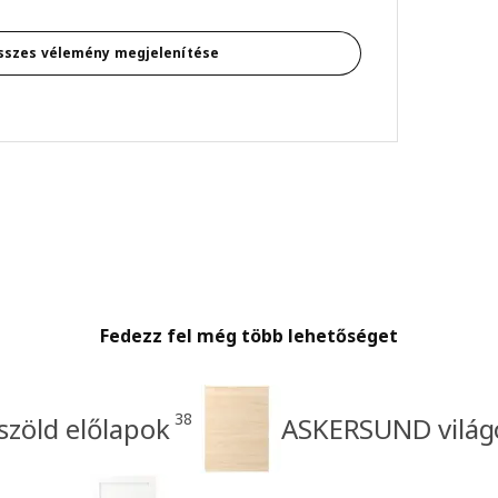
sszes vélemény megjelenítése
Fedezz fel még több lehetőséget
38
zöld előlapok
ASKERSUND világo