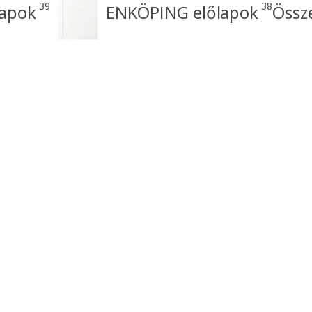
39
38
lapok
ENKÖPING előlapok
Össz