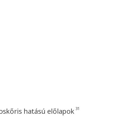
31
skőris hatású előlapok