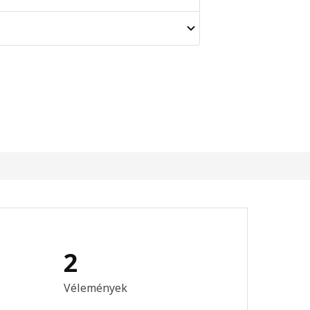
2
s: 5 / 5 csillagok. Összes vélemény: 2
Vélemények