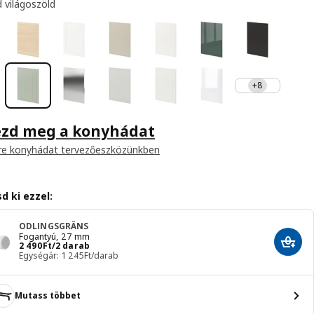
 világoszöld
+8
ezd meg a konyhádat
re konyhádat tervezőeszközünkben
d ki ezzel:
ODLINGSGRÄNS
Fogantyú, 27 mm
Ár 2490Ft/2 darab
2 490
Ft
/2 darab
Hozzá
Egységár: 1 245Ft/darab
Mutass többet