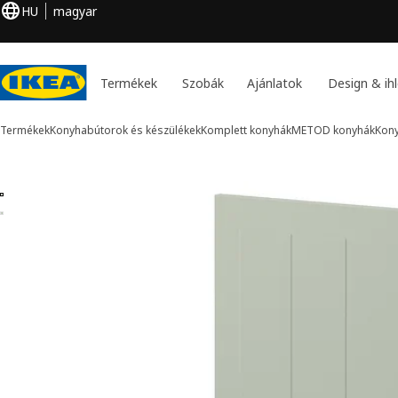
HU
magyar
Termékek
Szobák
Ajánlatok
Design & ihl
Termékek
Konyhabútorok és készülékek
Komplett konyhák
METOD konyhák
Kon
2 METOD kép
k kihagyása