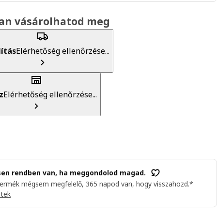
an vásárolhatod meg
lítás
Elérhetőség ellenőrzése...
z
Elérhetőség ellenőrzése...
sen rendben van, ha meggondolod magad.
termék mégsem megfelelő, 365 napod van, hogy visszahozd.*
etek