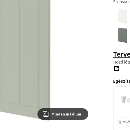
Stensund
Terv
Hozd lét
Egészíts
Minden médium