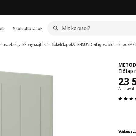
et
Szolgáltatások
yhaszekrények
Konyhaajtók és fiókelőlapok
STENSUND világoszöld előlapok
ME
METOD
Előlap 
Ár 
23 
Ár, áfával
Válassz: