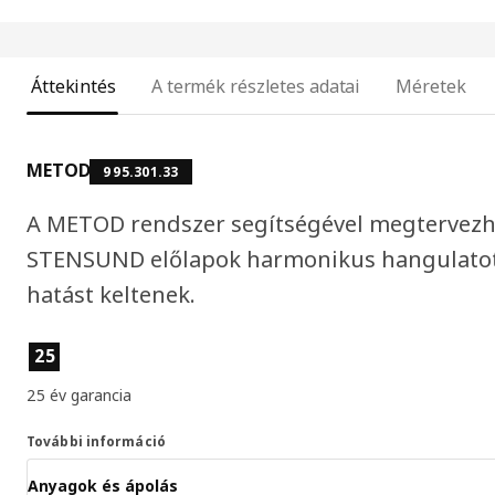
Áttekintés
A termék részletes adatai
Méretek
METOD
995.301.33
A METOD rendszer segítségével megtervezhe
STENSUND előlapok harmonikus hangulatot
hatást keltenek.
Termékjellemzők
25
25 év garancia
További információ
Anyagok és ápolás