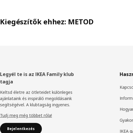
Kiegészítők ehhez: METOD
Élőláb
Legyél te is az IKEA Family klub
Hasz
tagja
Kapcso
Keltsd életre az ötleteidet különleges
Inform
ajánlataink és inspiráló megoldásaink
segítségével. A klubtagság ingyenes.
Hogyan
Tudj meg még többet róla!
Gyakor
Bejelentkezés
IKEA g