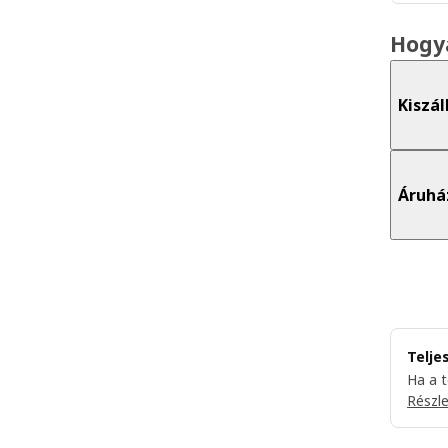
Hogy
Kiszál
Áruhá
Telje
Ha a 
Részl