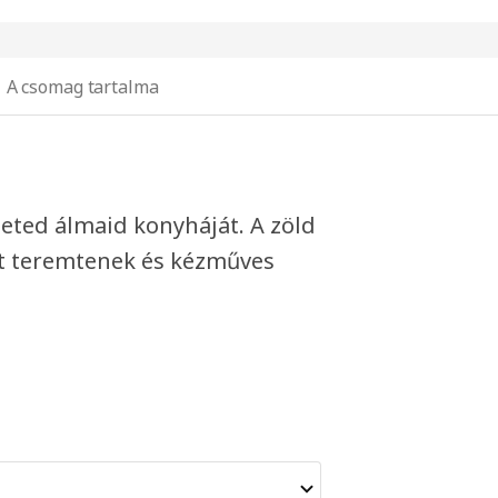
A csomag tartalma
ted álmaid konyháját. A zöld
 teremtenek és kézműves