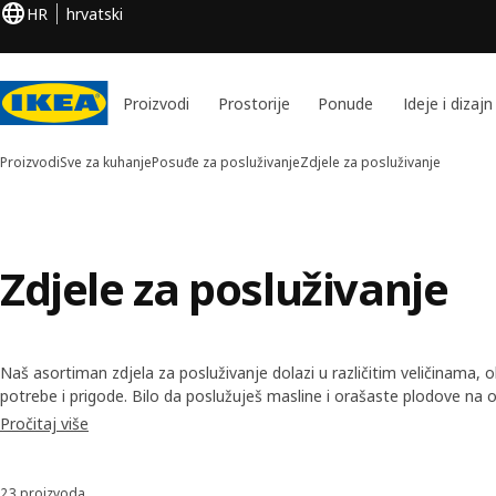
HR
hrvatski
Proizvodi
Prostorije
Ponude
Ideje i dizajn
Proizvodi
Sve za kuhanje
Posuđe za posluživanje
Zdjele za posluživanje
Zdjele za posluživanje
Naš asortiman zdjela za posluživanje dolazi u različitim veličinama, o
potrebe i prigode. Bilo da poslužuješ masline i orašaste plodove na oku
špinata tijekom večere, ovdje ćeš pronaći ono što trebaš.
Pročitaj više
23 proizvoda