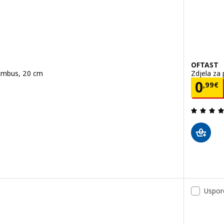
OFTAST
bambus, 20 cm
Zdjela za 
Cije
0
,
99
€
.7 od 5 zvjezdica. Ukupno recenzija:
Uspor