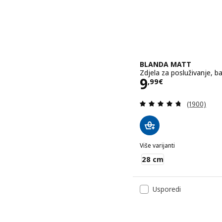
BLANDA MATT
Zdjela za posluživanje, 
Cijena 9,99€
9
,
99
€
Revizija: 4
(1900)
Više varijanti
BLANDA MATT
28 cm
Usporedi