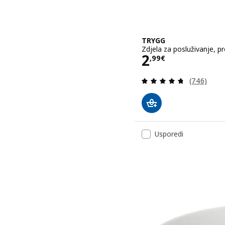
TRYGG
Zdjela za posluživanje, p
Cijena 2,99€
2
,
99
€
Revizija: 4
(746)
Usporedi