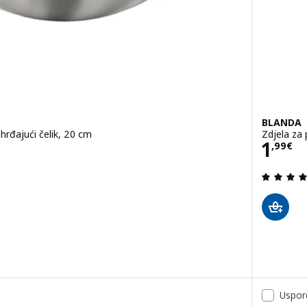
BLANDA
hrđajući čelik, 20 cm
Zdjela za 
Cije
1
,
99
€
.7 od 5 zvjezdica. Ukupno recenzija:
Uspor