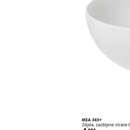
IKEA 365+
Zdjela, zaobljene strane 
,
99
€