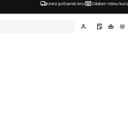
Unesi poštanski broj
Odaberi robnu kuću
Hej!
Prijavi se
Popis za kupov
Košarica