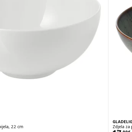
GLADELI
bijela, 22 cm
Zdjela za 
,
99
€