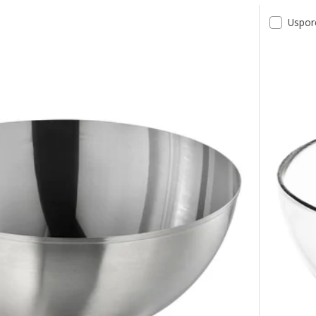
a
Uspor