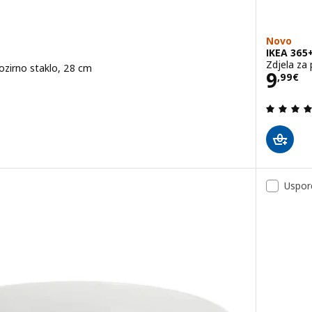
Novo
IKEA 365
Zdjela za 
rozirno staklo, 28 cm
Cije
9
,
99
€
.7 od 5 zvjezdica. Ukupno recenzija:
Uspor