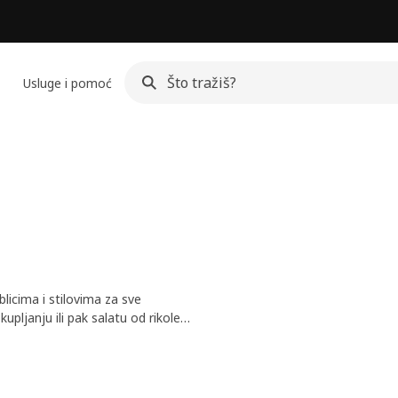
Usluge i pomoć
blicima i stilovima za sve
pljanju ili pak salatu od rikole i