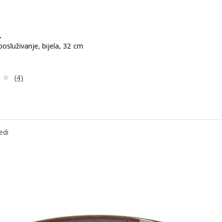
+
posluživanje, bijela, 32 cm
na 9,99€
Revizija: 4 od 5 zvjezdica. Ukupno recenzija:
(4)
edi