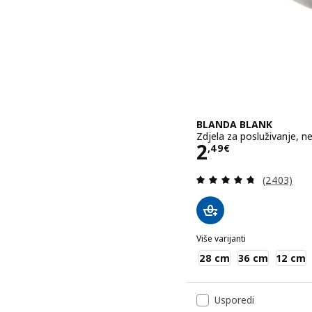
BLANDA BLANK
Zdjela za posluživanje, ne
Cijena 2,49€
2
,
49
€
Revizija: 4
(2403)
Više varijanti
BLANDA BLANK
28 cm
36 cm
12 cm
Usporedi