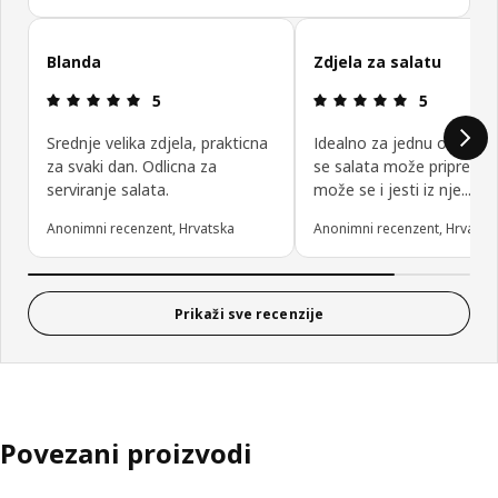
Preskoči recenzije kupaca
Blanda
Zdjela za salatu
Ocjena i recenzija: 5 od 5 zvjezdica.
Ocjena i rec
5
5
Srednje velika zdjela, prakticna
Idealno za jednu osobu...
za svaki dan. Odlicna za
se salata može pripremiti.
serviranje salata.
može se i jesti iz nje...
Anonimni recenzent, Hrvatska
Anonimni recenzent, Hrvatsk
Prikaži sve recenzije
Povezani proizvodi