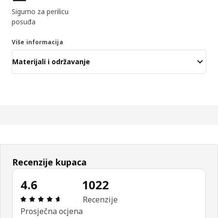
Sigurno za perilicu
posuđa
Više informacija
Materijali i održavanje
Recenzije kupaca
4.6
1022
Ocjena i recenzija: 4.6 od 5 zvjezdica. Ukupno rec
Recenzije
Prosječna ocjena