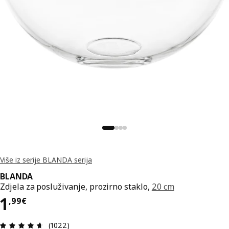
Više iz serije BLANDA serija
BLANDA
Zdjela za posluživanje, prozirno staklo,
20 cm
Cijena 1,99€
1
,
99
€
Ocjena i recenzija: 4.6 od 5 zvjezdica. Ukupno re
(1022)