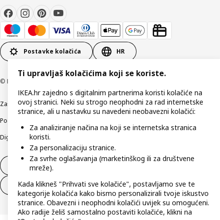
Postavke kolačića
HR
Ti upravljaš kolačićima koji se koriste.
© Inter IKEA Systems B.V 1999-2026
IKEA.hr zajedno s digitalnim partnerima koristi kolačiće na
ovoj stranici. Neki su strogo neophodni za rad internetske
Zaštita privatnosti
Kako koristimo kolačiće (Cookies)
Uvjeti poslovanja
stranice, ali u nastavku su navedeni neobavezni kolačići:
Podaci o tvrtki IKEA Hrvatska
Etično otkrivanje sigurnosnih nedostataka
Za analiziranje načina na koji se internetska stranica
koristi.
Digitalna pristupačnost
Za personalizaciju stranice.
Za svrhe oglašavanja (marketinškog ili za društvene
Jednostrani raskid ugovora
mreže).
Kada klikneš "Prihvati sve kolačiće", postavljamo sve te
Jednostrani raskid ugovora za usluge
kategorije kolačića kako bismo personalizirali tvoje iskustvo
stranice. Obavezni i neophodni kolačići uvijek su omogućeni.
Ako radije želiš samostalno postaviti kolačiće, klikni na