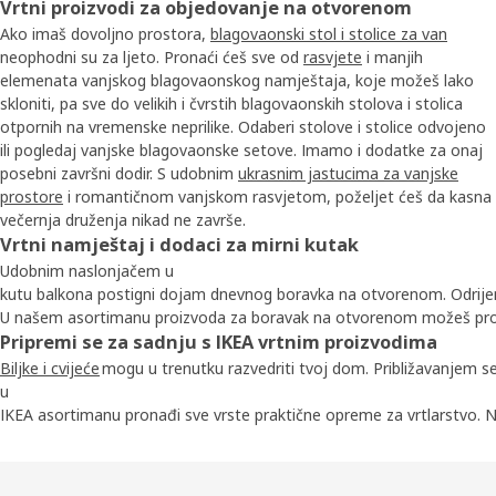
Vrtni proizvodi za objedovanje na otvorenom
Ako imaš dovoljno prostora,
blagovaonski stol i stolice za van
neophodni su za ljeto. Pronaći ćeš sve od
rasvjete
i manjih
elemenata vanjskog blagovaonskog namještaja, koje možeš lako
skloniti, pa sve do velikih i čvrstih blagovaonskih stolova i stolica
otpornih na vremenske neprilike. Odaberi stolove i stolice odvojeno
ili pogledaj vanjske blagovaonske setove. Imamo i dodatke za onaj
posebni završni dodir. S udobnim
ukrasnim jastucima za vanjske
prostore
i romantičnom vanjskom rasvjetom, poželjet ćeš da kasna
večernja druženja nikad ne završe.
Vrtni namještaj i dodaci za mirni kutak
Udobnim naslonjačem u
kutu balkona postigni dojam dnevnog boravka na otvorenom. Odrijemaj na
U našem asortimanu proizvoda za boravak na otvorenom možeš pro
Pripremi se za sadnju s IKEA vrtnim proizvodima
Biljke i cvijeće
mogu u trenutku razvedriti tvoj dom. Približavanjem s
u
IKEA asortimanu pronađi sve vrste praktične opreme za vrtlarstvo. Naš