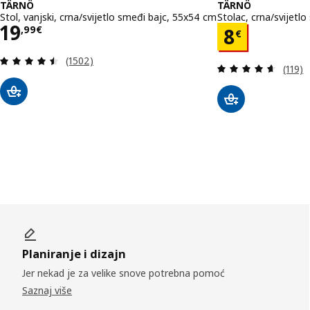
TÄRNÖ
TÄRNÖ
Stol, vanjski, crna/svijetlo smeđi bajc, 55x54 cm
Stolac, crna/svijetl
Cijena 19,99€
19
Cijena 8€
,
99
€
8
€
Revizija: 4.5 od 5 zvjezdica. Ukupno recenzija:
(1502)
Revizi
(119)
Planiranje i dizajn
Jer nekad je za velike snove potrebna pomoć
Saznaj više