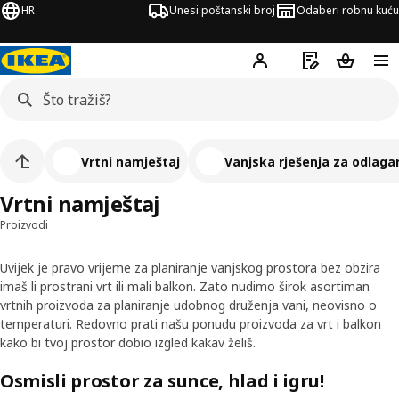
HR
Unesi poštanski broj
Odaberi robnu kuću
Hej!
Prijavi se
Popis za kupov
Košarica
Vrtni namještaj
Vanjska rješenja za odlaga
Vrtni namještaj
Proizvodi
Uvijek je pravo vrijeme za planiranje vanjskog prostora bez obzira
imaš li prostrani vrt ili mali balkon. Zato nudimo širok asortiman
vrtnih proizvoda za planiranje udobnog druženja vani, neovisno o
temperaturi. Redovno prati našu ponudu proizvoda za vrt i balkon
kako bi tvoj prostor dobio izgled kakav želiš.
Osmisli prostor za sunce, hlad i igru!