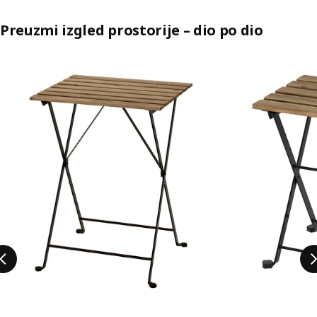
Preuzmi izgled prostorije – dio po dio
Preskoči popis