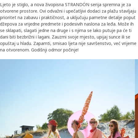
Ljeto je stiglo, a nova živopisna STRANDÖN serija spremna je za
otvorene prostore. Ovi odvažni i upečatljivi dodaci za plažu stavljaju
prioritet na zabavu i praktičnost, a uključuju pametne detalje poput
džepova za vrijedne predmete i podesivih naslona za leđa. Može ih
se sklapati, slagati jedne na druge i s njima se lako putuje pa će ti
dani biti bezbrižni i lagani. Zauzmi svoje mjesto, upijaj sunce ili se
opuštaj u hladu. Zapamti, smisao ljeta nije savršenstvo, već vrijeme
na otvorenom. Godišnji odmor počinje!
Skip listing