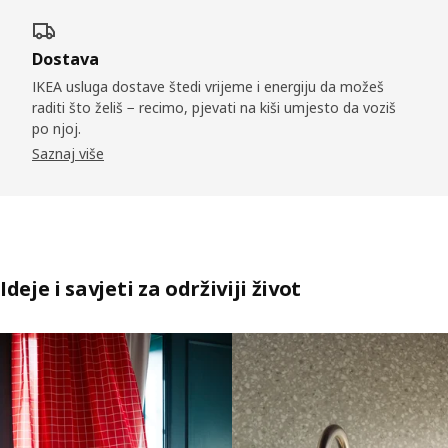
Dostava
IKEA usluga dostave štedi vrijeme i energiju da možeš
raditi što želiš − recimo, pjevati na kiši umjesto da voziš
po njoj.
Saznaj više
Ideje i savjeti za održiviji život
Preskoči oglas