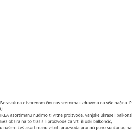
Boravak na otvorenom čini nas sretnima i zdravima na više načina.
U
IKEA asortimanu nudimo ti vrtne proizvode, vanjske ukrase i
balkons
Bez obzira na to tražiš li proizvode za vrt ili uski balkončić,
u našem ćeš asortimanu vrtnih proizvoda pronaći puno sunčanog n