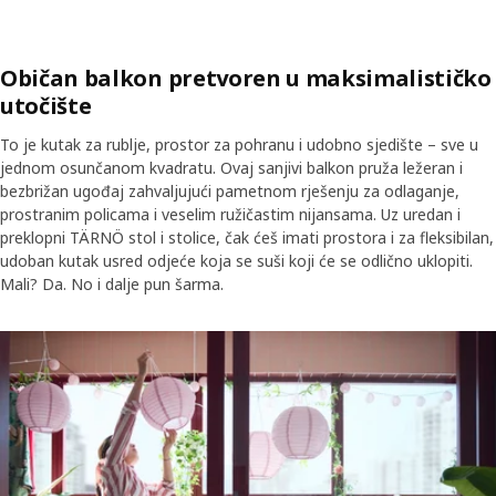
Običan balkon pretvoren u maksimalističko
utočište
To je kutak za rublje, prostor za pohranu i udobno sjedište – sve u
jednom osunčanom kvadratu. Ovaj sanjivi balkon pruža ležeran i
bezbrižan ugođaj zahvaljujući pametnom rješenju za odlaganje,
prostranim policama i veselim ružičastim nijansama. Uz uredan i
preklopni TÄRNÖ stol i stolice, čak ćeš imati prostora i za fleksibilan,
udoban kutak usred odjeće koja se suši koji će se odlično uklopiti.
Mali? Da. No i dalje pun šarma.