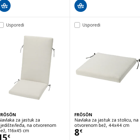
Usporedi
Usporedi
FRÖSÖN
FRÖSÖN
Navlaka za jastuk za
Navlaka za jastuk za stolicu, na
sjedište/leđa, na otvorenom
otvorenom bež, 44x44 cm
Cijena 8€
8
bež, 116x45 cm
€
Cijena 15€
15
€