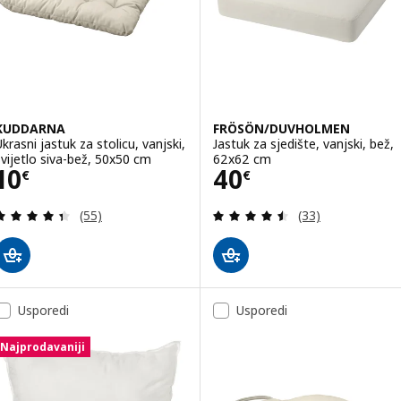
KUDDARNA
FRÖSÖN/DUVHOLMEN
Ukrasni jastuk za stolicu, vanjski,
Jastuk za sjedište, vanjski, bež,
svijetlo siva-bež, 50x50 cm
62x62 cm
Cijena 10€
Cijena 40€
10
40
€
€
Revizija: 4.4 od 5 zvjezdica. Ukupno recenzija:
Revizija: 4.5 od 
(55)
(33)
Usporedi
Usporedi
Najprodavaniji