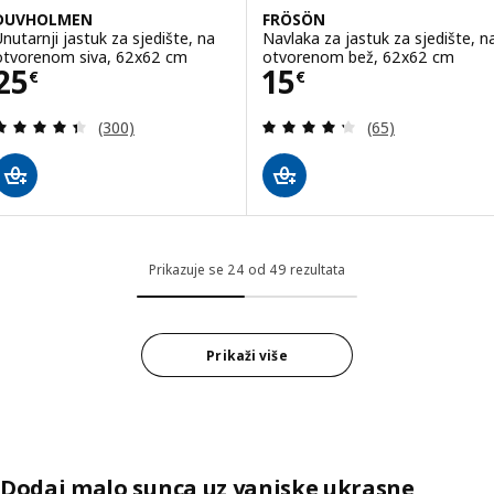
DUVHOLMEN
FRÖSÖN
Unutarnji jastuk za sjedište, na
Navlaka za jastuk za sjedište, n
otvorenom siva, 62x62 cm
otvorenom bež, 62x62 cm
Cijena 25€
Cijena 15€
25
15
€
€
Revizija: 4.4 od 5 zvjezdica. Ukupno recenzija:
Revizija: 4.3 od 
(300)
(65)
Prikazuje se 24 od 49 rezultata
Prikaži više
Dodaj malo sunca uz vanjske ukrasne