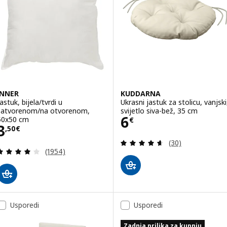
INNER
KUDDARNA
astuk, bijela/tvrdi u
Ukrasni jastuk za stolicu, vanjski
zatvorenom/na otvorenom,
svijetlo siva-bež, 35 cm
Cijena 6€
6
50x50 cm
€
Cijena 3,50€
3
,
50
€
Revizija: 4.6 od 
(30)
Revizija: 3.9 od 5 zvjezdica. Ukupno recenzija:
(1954)
Usporedi
Usporedi
Zadnja prilika za kupnju