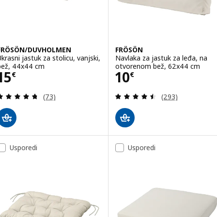
FRÖSÖN/DUVHOLMEN
FRÖSÖN
Ukrasni jastuk za stolicu, vanjski,
Navlaka za jastuk za leđa, na
bež, 44x44 cm
otvorenom bež, 62x44 cm
Cijena 15€
Cijena 10€
15
10
€
€
Revizija: 4.7 od 5 zvjezdica. Ukupno recenzija:
Revizija: 4.5 od 
(73)
(293)
Usporedi
Usporedi