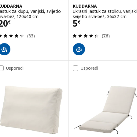
KUDDARNA
KUDDARNA
Jastuk za klupu, vanjski, svijetlo
Ukrasni jastuk za stolicu, vanjski
siva-bež, 120x40 cm
svijetlo siva-bež, 36x32 cm
Cijena 20€
Cijena 5€
20
5
€
€
Revizija: 4.4 od 5 zvjezdica. Ukupno recenzija:
Revizija: 4.4 od 
(53)
(76)
Usporedi
Usporedi