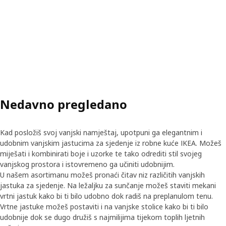
Nedavno pregledano
Kad posložiš svoj vanjski namještaj, upotpuni ga elegantnim i
udobnim vanjskim jastucima za sjedenje iz robne kuće IKEA. Možeš
miješati i kombinirati boje i uzorke te tako odrediti stil svojeg
vanjskog prostora i istovremeno ga učiniti udobnijim.
U našem asortimanu možeš pronaći čitav niz različitih vanjskih
jastuka za sjedenje. Na ležaljku za sunčanje možeš staviti mekani
vrtni jastuk kako bi ti bilo udobno dok radiš na preplanulom tenu.
Vrtne jastuke možeš postaviti i na vanjske stolice kako bi ti bilo
udobnije dok se dugo družiš s najmilijima tijekom toplih ljetnih