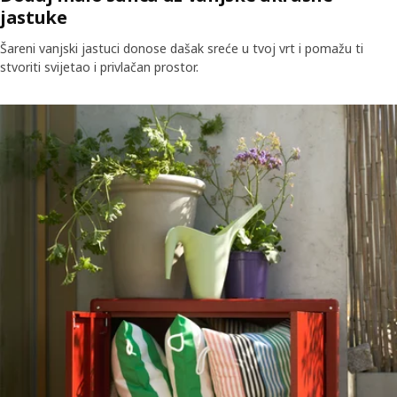
jastuke
Šareni vanjski jastuci donose dašak sreće u tvoj vrt i pomažu ti
stvoriti svijetao i privlačan prostor.