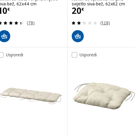
siva-bež, 62x44 cm
svijetlo siva-bež, 62x62 cm
Cijena 10€
Cijena 20€
10
20
€
€
Revizija: 4.4 od 5 zvjezdica. Ukupno recenzija:
Revizija: 2.2 od 
(78)
(128)
Usporedi
Usporedi