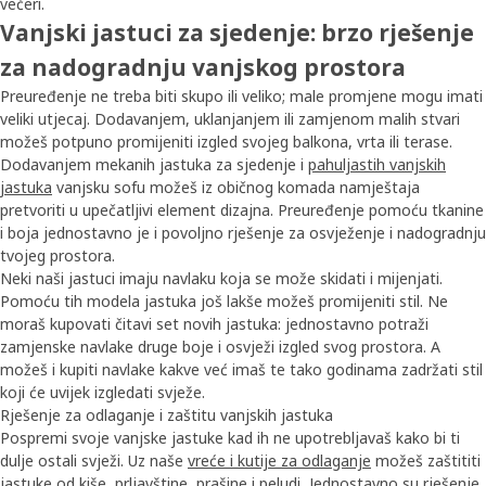
večeri.
Vanjski jastuci za sjedenje: brzo rješenje
za nadogradnju vanjskog prostora
Preuređenje ne treba biti skupo ili veliko; male promjene mogu imati
veliki utjecaj. Dodavanjem, uklanjanjem ili zamjenom malih stvari
možeš potpuno promijeniti izgled svojeg balkona, vrta ili terase.
Dodavanjem mekanih jastuka za sjedenje i
pahuljastih vanjskih
jastuka
vanjsku sofu možeš iz običnog komada namještaja
pretvoriti u upečatljivi element dizajna. Preuređenje pomoću tkanine
i boja jednostavno je i povoljno rješenje za osvježenje i nadogradnju
tvojeg prostora.
Neki naši jastuci imaju navlaku koja se može skidati i mijenjati.
Pomoću tih modela jastuka još lakše možeš promijeniti stil. Ne
moraš kupovati čitavi set novih jastuka: jednostavno potraži
zamjenske navlake druge boje i osvježi izgled svog prostora. A
možeš i kupiti navlake kakve već imaš te tako godinama zadržati stil
koji će uvijek izgledati svježe.
Rješenje za odlaganje i zaštitu vanjskih jastuka
Pospremi svoje vanjske jastuke kad ih ne upotrebljavaš kako bi ti
dulje ostali svježi. Uz naše
vreće i kutije za odlaganje
možeš zaštititi
jastuke od kiše, prljavštine, prašine i peludi. Jednostavno su rješenje