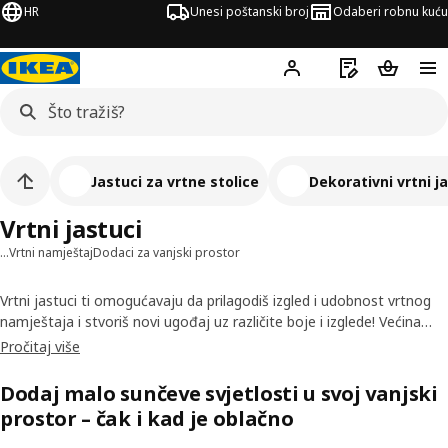
HR
Unesi poštanski broj
Odaberi robnu kuću
Hej!
Prijavi se
Popis za kupov
Košarica
Jastuci za vrtne stolice
Dekorativni vrtni j
Vrtni jastuci
…
Vrtni namještaj
Dodaci za vanjski prostor
Vrtni jastuci ti omogućavaju da prilagodiš izgled i udobnost vrtnog
namještaja i stvoriš novi ugođaj uz različite boje i izglede! Većina
ima navlake koje se skidaju i peru pa jastuke za vanjske stolice
Pročitaj više
možeš lako i jednostavno održavati i osvježiti po potrebi.
Dodaj malo sunčeve svjetlosti u svoj vanjski
prostor – čak i kad je oblačno