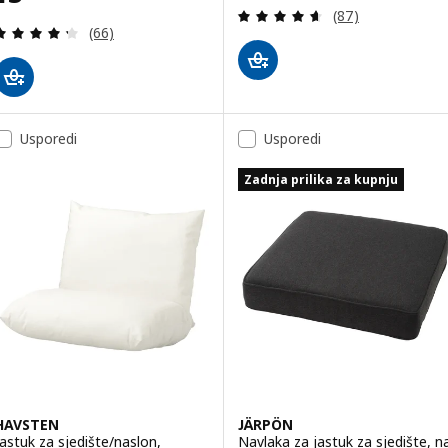
Revizija: 4.6 od 
(87)
Revizija: 4.3 od 5 zvjezdica. Ukupno recenzija:
(66)
Usporedi
Usporedi
Zadnja prilika za kupnju
HAVSTEN
JÄRPÖN
Jastuk za sjedište/naslon,
Navlaka za jastuk za sjedište, n