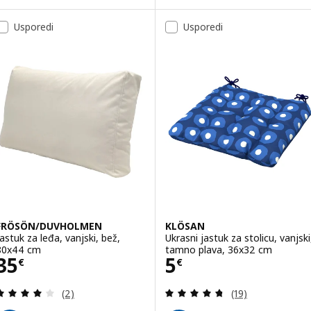
Usporedi
Usporedi
FRÖSÖN/DUVHOLMEN
KLÖSAN
Jastuk za leđa, vanjski, bež,
Ukrasni jastuk za stolicu, vanjski
80x44 cm
tamno plava, 36x32 cm
Cijena 35€
Cijena 5€
35
5
€
€
Revizija: 4 od 5 zvjezdica. Ukupno recenzija:
Revizija: 4.7 od 
(2)
(19)