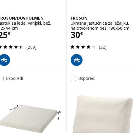
FRÖSÖN/DUVHOLMEN
FRÖSÖN
Jastuk za leđa, vanjski, bež,
Ukrasna jastučnica za ležaljku,
62x44 cm
na otvorenom bež, 190x60 cm
Cijena 25€
Cijena 30€
25
30
€
€
Revizija: 4.5 od 5 zvjezdica. Ukupno recenzija:
Revizija: 4.2 od 
(209)
(32)
Usporedi
Usporedi