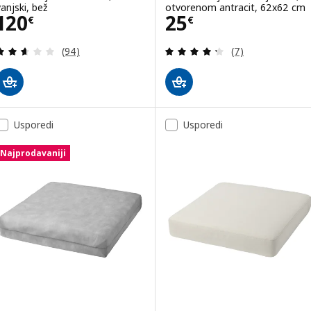
vanjski, bež
otvorenom antracit, 62x62 cm
Cijena 120€
Cijena 25€
120
25
€
€
Revizija: 2.6 od 5 zvjezdica. Ukupno recenzija:
Revizija: 4.3 od 
(94)
(7)
Usporedi
Usporedi
Najprodavaniji