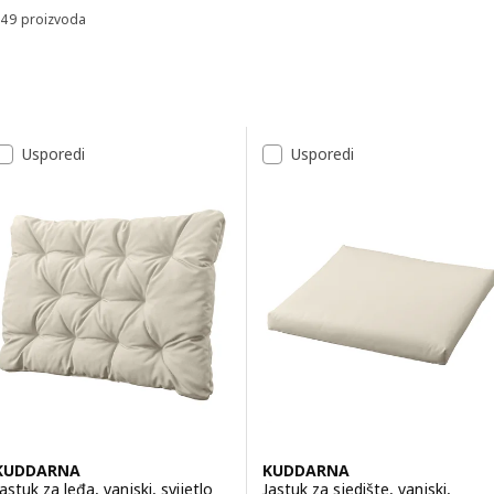
49 proizvoda
Sortiraj i filtriraj
Preskoči na rezultate
Popis rezultata
Usporedi
Usporedi
KUDDARNA
KUDDARNA
Jastuk za leđa, vanjski, svijetlo
Jastuk za sjedište, vanjski,