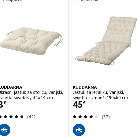
KUDDARNA
KUDDARNA
Ukrasni jastuk za stolicu, vanjski,
Jastuk za ležaljku, vanjski,
svijetlo siva-bež, 44x44 cm
svijetlo siva-bež, 190x60 cm
Cijena 8€
Cijena 45€
8
45
€
€
Revizija: 4.7 od 5 zvjezdica. Ukupno recenzija:
Revizija: 4.3 od 
(42)
(37)