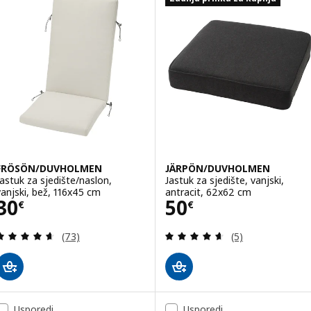
FRÖSÖN/DUVHOLMEN
JÄRPÖN/DUVHOLMEN
Jastuk za sjedište/naslon,
Jastuk za sjedište, vanjski,
vanjski, bež, 116x45 cm
antracit, 62x62 cm
Cijena 30€
Cijena 50€
30
50
€
€
Revizija: 4.6 od 5 zvjezdica. Ukupno recenzija:
Revizija: 4.6 od 
(73)
(5)
Usporedi
Usporedi