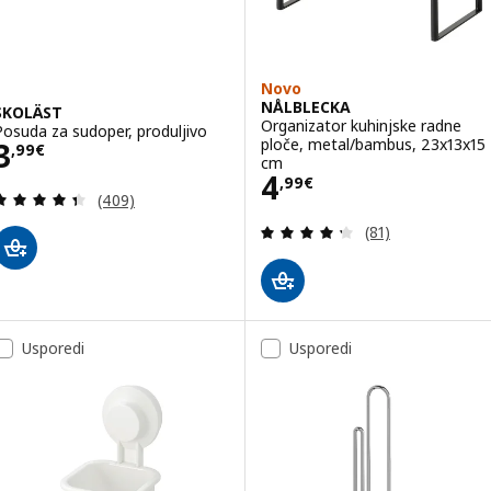
Novo
NÅLBLECKA
SKOLÄST
Organizator kuhinjske radne
Posuda za sudoper, produljivo
Cijena 3,99€
ploče, metal/bambus, 23x13x15
3
,
99
€
cm
Cijena 4,99€
4
,
99
€
Revizija: 4.4 od 5 zvjezdica. Ukupno recenzija:
(409)
Revizija: 4.3 od 
(81)
Usporedi
Usporedi