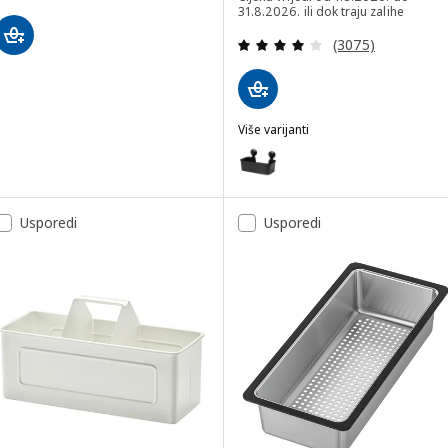
31.8.2026. ili dok traju zalihe
Revizija: 4.1 od 
(3075)
Više varijanti
TISKEN
Mogućnost: TISKEN, Košara+vak
Usporedi
Usporedi