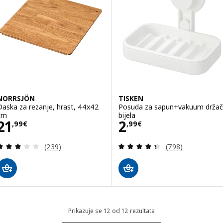
NORRSJÖN
TISKEN
Daska za rezanje, hrast, 44x42
Posuda za sapun+vakuum držač
cm
bijela
Cijena 21,99€
Cijena 2,99€
21
2
,
99
€
,
99
€
Revizija: 3 od 5 zvjezdica. Ukupno recenzija:
Revizija: 4.4 od 
(239)
(798)
Prikazuje se 12 od 12 rezultata