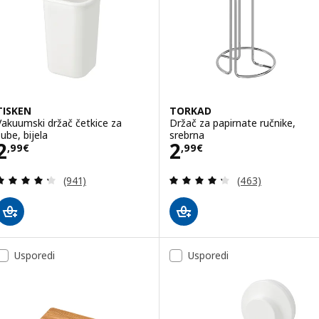
TISKEN
TORKAD
Vakuumski držač četkice za
Držač za papirnate ručnike,
zube, bijela
srebrna
Cijena 2,99€
Cijena 2,99€
2
2
,
99
€
,
99
€
Revizija: 4.3 od 5 zvjezdica. Ukupno recenzija:
Revizija: 4.3 od 
(941)
(463)
Usporedi
Usporedi