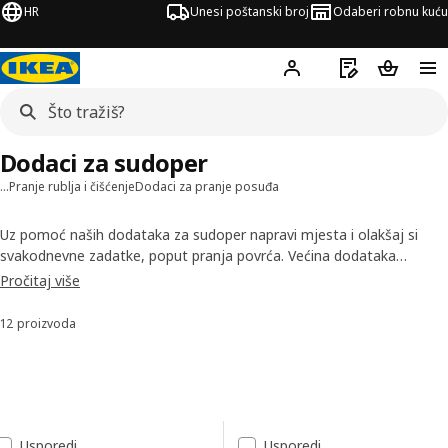
HR
Unesi poštanski broj
Odaberi robnu kuću
Hej!
Prijavi se
Popis za kupov
Košarica
Dodaci za sudoper
…
Pranje rublja i čišćenje
Dodaci za pranje posuđa
Uz pomoć naših dodataka za sudoper napravi mjesta i olakšaj si
svakodnevne zadatke, poput pranja povrća. Većina dodataka
dizajnirana je tako da stane u naše sudopere i pomogne ti u
Pročitaj više
pripremanju hrane. Osim toga, ovdje možeš pronaći sifone i odvode
za naše sudopere.
12 proizvoda
Sortiraj i filtriraj
Preskoči na rezultate
Popis rezultata
Usporedi
Usporedi