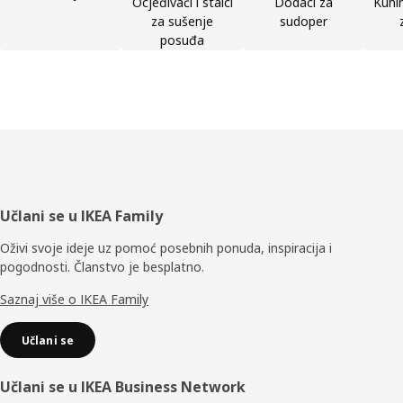
Ocjeđivači i stalci
Dodaci za
Kuhin
za sušenje
sudoper
posuđa
Podnožje
Učlani se u IKEA Family
Oživi svoje ideje uz pomoć posebnih ponuda, inspiracija i
pogodnosti. Članstvo je besplatno.
Saznaj više o IKEA Family
Učlani se
Učlani se u IKEA Business Network