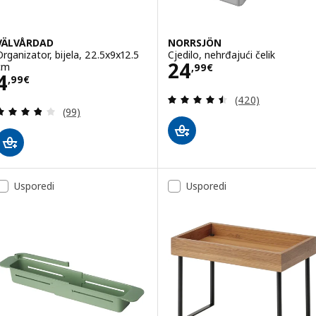
VÄLVÅRDAD
NORRSJÖN
Organizator, bijela, 22.5x9x12.5
Cjedilo, nehrđajući čelik
Cijena 24,99€
24
cm
,
99
€
Cijena 4,99€
4
,
99
€
Revizija: 4.5 od 
(420)
Revizija: 3.8 od 5 zvjezdica. Ukupno recenzija:
(99)
Usporedi
Usporedi