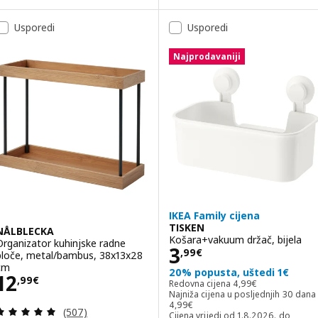
Usporedi
Usporedi
Najprodavaniji
IKEA Family cijena
TISKEN
NÅLBLECKA
Košara+vakuum držač, bijela
Organizator kuhinjske radne
Cijena 3,99€
3
,
99
€
ploče, metal/bambus, 38x13x28
cm
20% popusta, uštedi 1€
Cijena 12,99€
12
,
99
€
Redovna cijena 4,99
Redovna cijena
4
,
99
€
Najniža cijena u posljednjih 30 dana
Najniža cijena u posljednjih 30 dana
4
,
99
€
Revizija: 4.9 od 5 zvjezdica. Ukupno recenzija:
(507)
Cijena vrijedi od 1.8.2026. do