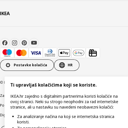
IKEA
Postavke kolačića
HR
© Inter IKEA Systems B.V 1999-2026
Ti upravljaš kolačićima koji se koriste.
Zaštita privatnosti
Kako koristimo kolačiće (Cookies)
Uvjeti poslovanja
IKEA.hr zajedno s digitalnim partnerima koristi kolačiće na
ovoj stranici. Neki su strogo neophodni za rad internetske
Podaci o tvrtki IKEA Hrvatska
Etično otkrivanje sigurnosnih nedostataka
stranice, ali u nastavku su navedeni neobavezni kolačići:
Digitalna pristupačnost
Za analiziranje načina na koji se internetska stranica
koristi.