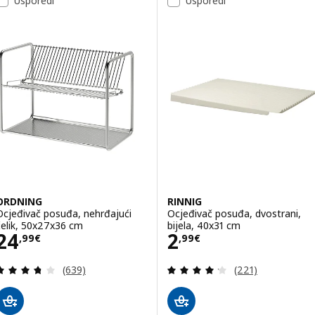
Usporedi
Usporedi
ORDNING
RINNIG
Ocjeđivač posuđa, nehrđajući
Ocjeđivač posuđa, dvostrani,
čelik, 50x27x36 cm
bijela, 40x31 cm
Cijena 24,99€
Cijena 2,99€
24
2
,
99
€
,
99
€
Revizija: 3.7 od 5 zvjezdica. Ukupno recenzija:
Revizija: 4.2 od 
(639)
(221)