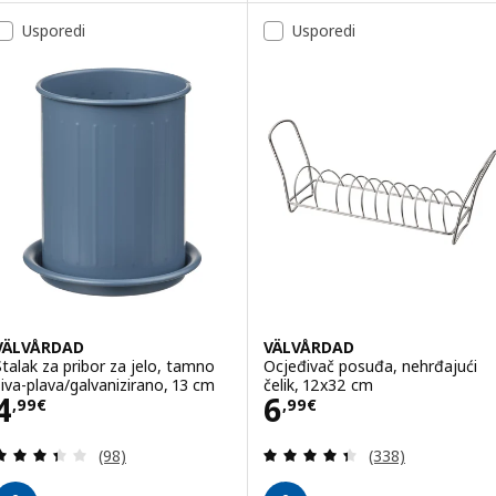
Usporedi
Usporedi
VÄLVÅRDAD
VÄLVÅRDAD
Stalak za pribor za jelo, tamno
Ocjeđivač posuđa, nehrđajući
siva-plava/galvanizirano, 13 cm
čelik, 12x32 cm
Cijena 4,99€
Cijena 6,99€
4
6
,
99
€
,
99
€
Revizija: 3.4 od 5 zvjezdica. Ukupno recenzija:
Revizija: 4.4 od 
(98)
(338)