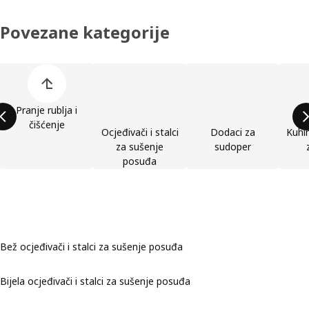
Povezane kategorije
Preskoči popis kategorija proizvoda
Pranje rublja i
čišćenje
Ocjeđivači i stalci
Dodaci za
Kuhin
za sušenje
sudoper
posuđa
Bež ocjeđivači i stalci za sušenje posuđa
Bijela ocjeđivači i stalci za sušenje posuđa