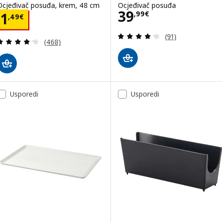
Ocjeđivač posuđa, krem, 48 cm
Ocjeđivač posuđa
Cijena 39,99€
39
Cijena 1,49€
,
99
€
1
,
49
€
Revizija: 4.2 od 
(91)
Revizija: 4.2 od 5 zvjezdica. Ukupno recenzija:
(468)
Usporedi
Usporedi