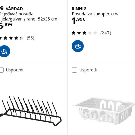
VÄLVÅRDAD
RINNIG
Ocjeđivač posuđa,
Posuda za sudoper, crna
Cijena 1,99€
1
bijela/galvanizirano, 52x35 cm
,
99
€
Cijena 6,99€
6
,
99
€
Revizija: 2.9 od 
(247)
Revizija: 4.4 od 5 zvjezdica. Ukupno recenzija:
(55)
Usporedi
Usporedi