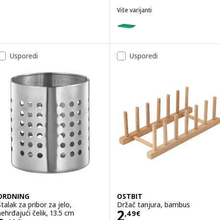
Više varijanti
RINNIG
Mogućnost: RINNIG, Ocjeđivač p
Usporedi
Usporedi
ORDNING
OSTBIT
Stalak za pribor za jelo,
Držač tanjura, bambus
Cijena 2,49€
2
nehrđajući čelik, 13.5 cm
,
49
€