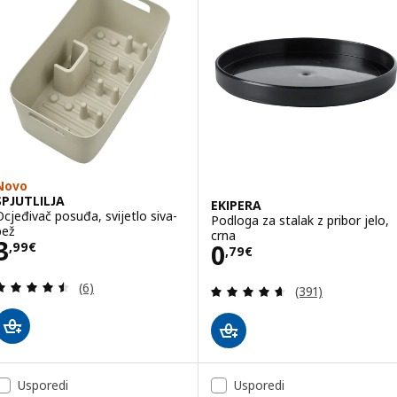
Novo
SPJUTLILJA
EKIPERA
Ocjeđivač posuđa, svijetlo siva-
Podloga za stalak z pribor jelo,
bež
crna
Cijena 3,99€
3
Cijena 0,79€
0
,
99
€
,
79
€
Revizija: 4.5 od 5 zvjezdica. Ukupno recenzija:
(6)
Revizija: 4.6 od 
(391)
Usporedi
Usporedi