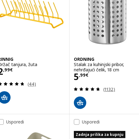
RINNIG
ORDNING
Držač tanjura, žuta
Stalak za kuhinjski pribor,
Cijena 2,99€
2
nehrđajući čelik, 18 cm
,
99
€
Cijena 5,99€
5
,
99
€
Revizija: 4.7 od 5 zvjezdica. Ukupno recenzija:
(44)
Revizija: 4.7 od 
(1132)
Usporedi
Usporedi
Zadnja prilika za kupnju