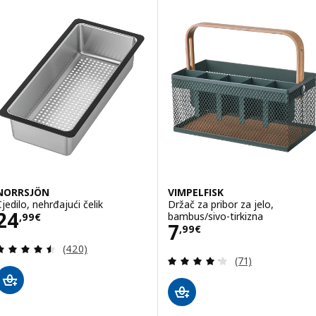
NORRSJÖN
VIMPELFISK
Cjedilo, nehrđajući čelik
Držač za pribor za jelo,
Cijena 24,99€
24
bambus/sivo-tirkizna
,
99
€
Cijena 7,99€
7
,
99
€
Revizija: 4.5 od 5 zvjezdica. Ukupno recenzija:
(420)
Revizija: 4.2 od 
(71)