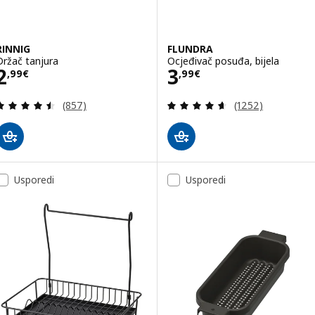
RINNIG
FLUNDRA
Držač tanjura
Ocjeđivač posuđa, bijela
Cijena 2,99€
Cijena 3,99€
2
3
,
99
€
,
99
€
Revizija: 4.5 od 5 zvjezdica. Ukupno recenzija:
Revizija: 4.6 od 
(857)
(1252)
Usporedi
Usporedi