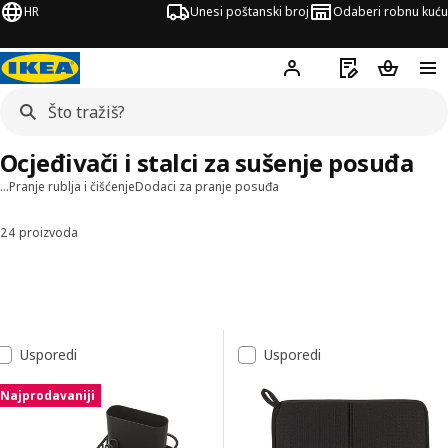
HR
Unesi poštanski broj
Odaberi robnu kuću
Hej!
Prijavi se
Popis za kupov
Košarica
Ocjeđivači i stalci za sušenje posuđa
…
Pranje rublja i čišćenje
Dodaci za pranje posuđa
24 proizvoda
Sortiraj i filtriraj
Preskoči na rezultate
Popis rezultata
Usporedi
Usporedi
Najprodavaniji