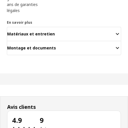
ans de garanties
légales
En savoir plus
Matériaux et entretien
Montage et documents
Avis clients
4.9
9
Avis: 4.9 sur 5 étoiles Nombre total d'avis: 9