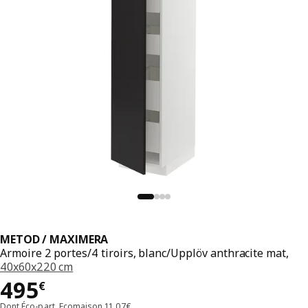
METOD / MAXIMERA
Armoire 2 portes/4 tiroirs, blanc/Upplöv anthracite mat,
40x60x220 cm
Prix 495€
495
€
Dont Éco-part. Ecomaison 11,07€