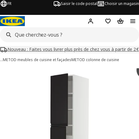
FR
Saisir le code postal
Choisir un magasin
Mon compte
Favoris
Panier
Nouveau : Faites vous livrer plus près de chez vous à partir de 2€
…
METOD meubles de cuisine et façades
METOD colonne de cuisine
images de METOD / MAXIMERA
les images