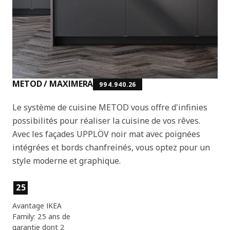
METOD / MAXIMERA
994.940.26
Le système de cuisine METOD vous offre d'infinies
possibilités pour réaliser la cuisine de vos rêves.
Avec les façades UPPLÖV noir mat avec poignées
intégrées et bords chanfreinés, vous optez pour un
style moderne et graphique.
Caractéristiques du produit
25
Avantage IKEA
Family: 25 ans de
garantie dont 2