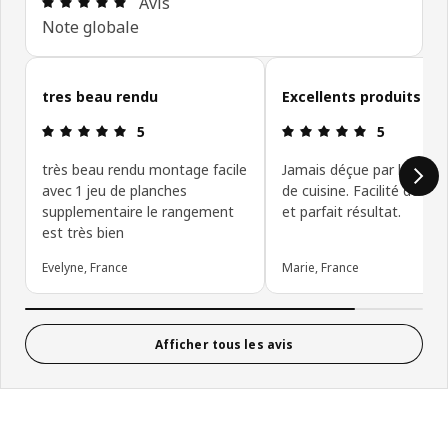
Avis
Note globale
Ignorer les avis clients
tres beau rendu
Excellents produits
Avis: 5 sur 5 étoiles
Avis: 5 sur 5
5
5
très beau rendu montage facile
Jamais déçue par les meu
avec 1 jeu de planches
de cuisine. Facilité de m
supplementaire le rangement
et parfait résultat.
est très bien
Evelyne, France
Marie, France
Afficher tous les avis