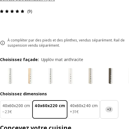
Avis: 4.9 sur 5 étoiles Nombre total d'avis: 9
(9)
À compléter par des pieds et des plinthes, vendus séparément. Rail de
suspension vendu séparément.
Choisissez façade
:
Upplöv mat anthracite
Choisissez dimensions
40x60x200 cm
40x60x220 cm
40x60x240 cm
+3
23€
31€
−
23
€
+
31
€
Concevez votre cuisine