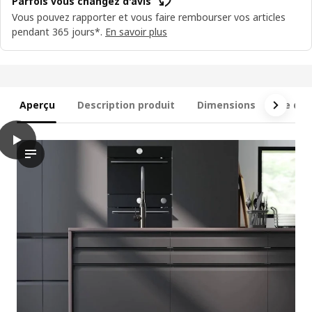
Parfois vous changez d'avis
Vous pouvez rapporter et vous faire rembourser vos articles
pendant 365 jours*.
En savoir plus
Aperçu
Description produit
Dimensions
Ce qui 
play
METOD / MAXIMERA Armoire 2 portes/4 tiroirs, blanc/Upplöv an
La vidéo présente une démonstration ou une présentation d’une 