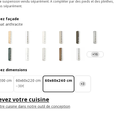
de suspension vendu séparément. À compléter par des pieds et des plinthes,
us séparément.
sez façade
at anthracite
+16
sez dimensions
200 cm
60x60x220 cm
60x60x240 cm
+3
38€
−
38
€
vez votre cuisine
tre cuisine dans notre outil de conception