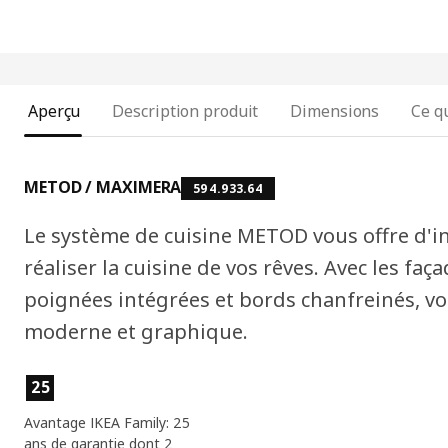
Aperçu
Description produit
Dimensions
Ce qu
METOD / MAXIMERA
594.933.64
Le système de cuisine METOD vous offre d'in
réaliser la cuisine de vos rêves. Avec les f
poignées intégrées et bords chanfreinés, vo
moderne et graphique.
Caractéristiques du produit
25
Avantage IKEA Family: 25
ans de garantie dont 2