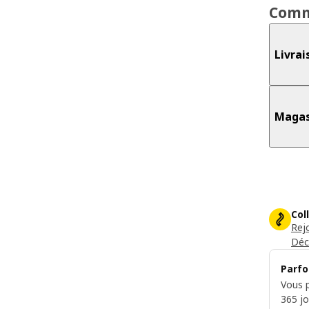
Comm
Livrai
Magas
Col
Rej
Déc
Parfo
Vous p
365 jo