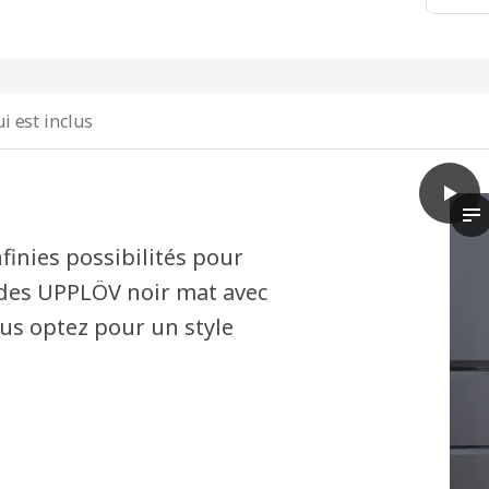
i est inclus
play
METOD
Da
finies possibilités pour
açades UPPLÖV noir mat avec
us optez pour un style