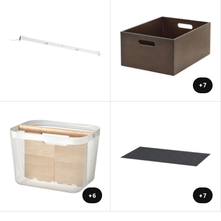
+7
+6
+7