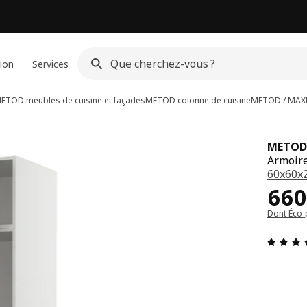
ion
Services
ETOD meubles de cuisine et façades
METOD colonne de cuisine
METOD / MAX
METOD
Armoire
60x60x
Pri
660
Dont Éco-