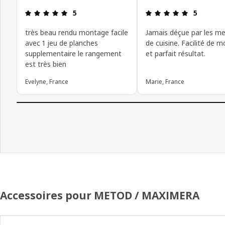
Avis: 5 sur 5 étoiles
Avis: 5 sur 
5
5
très beau rendu montage facile
Jamais déçue par les m
avec 1 jeu de planches
de cuisine. Facilité de 
supplementaire le rangement
et parfait résultat.
est très bien
Evelyne, France
Marie, France
Accessoires pour METOD / MAXIMERA