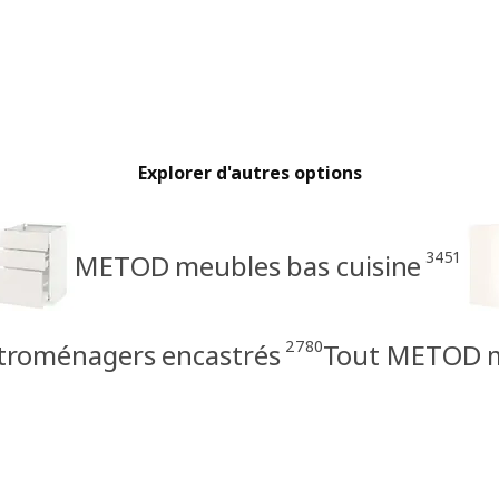
Explorer d'autres options
3451
METOD meubles bas cuisine
2780
troménagers encastrés
Tout METOD me