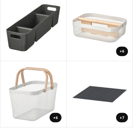
+6
+6
+7