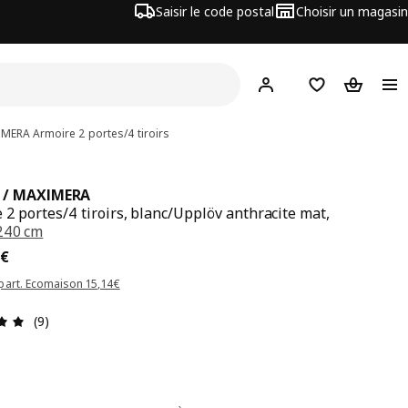
Saisir le code postal
Choisir un magasin
Mon compte
Favoris
Panier
IMERA
Armoire 2 portes/4 tiroirs
 / MAXIMERA
 2 portes/4 tiroirs, blanc/Upplöv anthracite mat,
240 cm
x 660€
€
part. Ecomaison 15,14€
Avis: 4.9 sur 5 étoiles Nombre total d'avis: 9
(9)