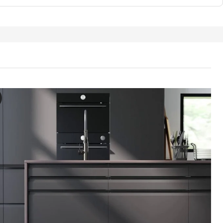
 / MAXIMERA Armoire 2 portes/4 tiroirs, blanc/Upplöv anthracite
ns cette vidéo, une caractéristique de l’armoire haute METOD avec 2 p