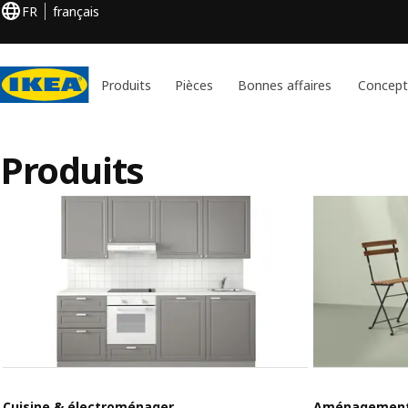
FR
français
Produits
Pièces
Bonnes affaires
Concept
Produits
Cuisine & électroménager
Aménagement 