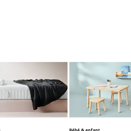
s
Bébé & enfant