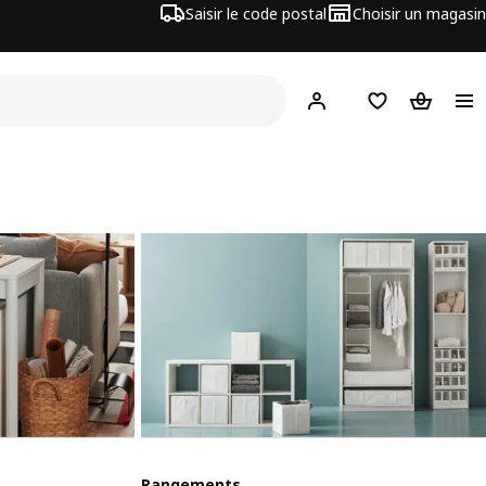
Saisir le code postal
Choisir un magasin
Mon compte
Favoris
Panier
Rangements