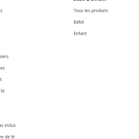
ts
Tous les produits
Bébé
Enfant
siers
tes
t
lit
s inclus
e de lit