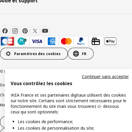
Aide et support
Paramètres des cookies
FR
© Inter IKEA Systems B.V 1999-2026
Continuer sans accepter
Vous contrôlez les cookies
Documents juridiques et informations légales
IKEA France et ses partenaires digitaux utilisent des cookies
Charte de protection des données
Politique relative aux cookies
sur notre site. Certains sont strictement nécessaires pour le
Mentions légales
Alertes fraude
Rappel produit
Accessibilité : non conforme
fonctionnement du site mais vous trouverez ci- dessous
ceux qui sont optionnels:
Les cookies de performance;
Formulaire de rétractation – produits
Les cookies de personnalisation du site;