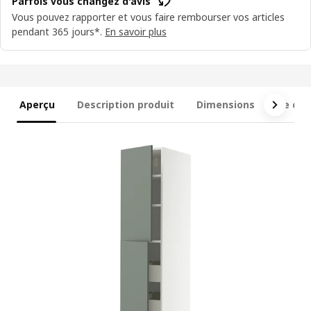
Parfois vous changez d'avis
Vous pouvez rapporter et vous faire rembourser vos articles
pendant 365 jours*.
En savoir plus
Aperçu
Description produit
Dimensions
Ce qui 