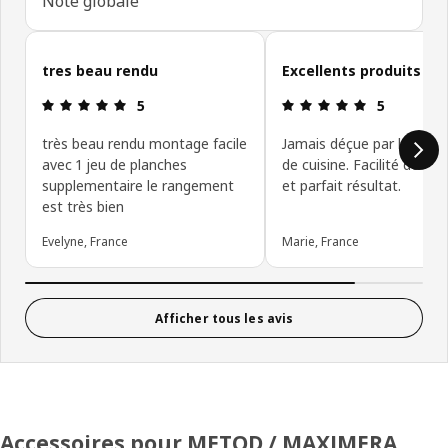
Note globale
Ignorer les avis clients
tres beau rendu
Excellents produits
Avis: 5 sur 5 étoiles
Avis: 5 sur 5
5
5
très beau rendu montage facile
Jamais déçue par les meu
avec 1 jeu de planches
de cuisine. Facilité de m
supplementaire le rangement
et parfait résultat.
est très bien
Evelyne, France
Marie, France
Afficher tous les avis
Accessoires pour METOD / MAXIMERA