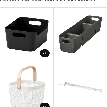
+7
+6