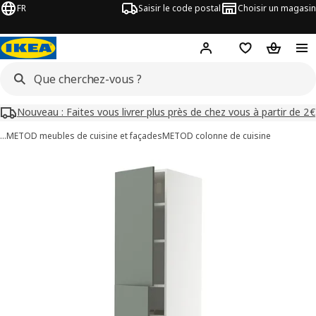
FR
Saisir le code postal
Choisir un magasin
Mon compte
Favoris
Panier
Nouveau : Faites vous livrer plus près de chez vous à partir de 2€
…
METOD meubles de cuisine et façades
METOD colonne de cuisine
images de METOD / MAXIMERA
les images