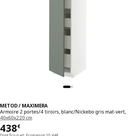
METOD / MAXIMERA
Armoire 2 portes/4 tiroirs, blanc/Nickebo gris mat-vert,
40x60x220 cm
Prix 438€
438
€
Dont Éco-part. Ecomaison 10,44€