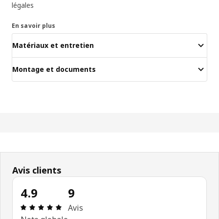
légales
En savoir plus
Matériaux et entretien
Montage et documents
Avis clients
4.9
9
Avis: 4.9 sur 5 étoiles Nombre total d'avis: 9
Avis