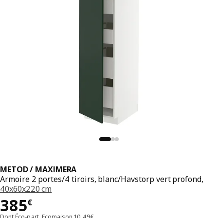
METOD / MAXIMERA
Armoire 2 portes/4 tiroirs, blanc/Havstorp vert profond,
40x60x220 cm
Prix 385€
385
€
Dont Éco-part. Ecomaison 10,49€