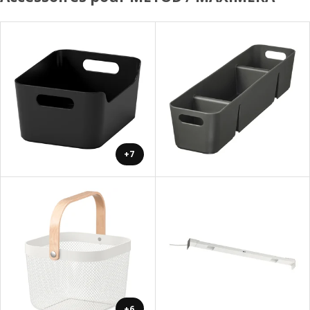
+7
+6