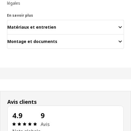
légales
En savoir plus
Matériaux et entretien
Montage et documents
Avis clients
4.9
9
Avis: 4.9 sur 5 étoiles Nombre total d'avis: 9
Avis