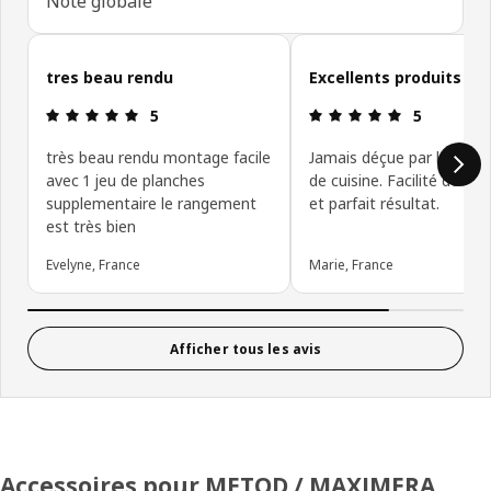
Note globale
Ignorer les avis clients
tres beau rendu
Excellents produits
Avis: 5 sur 5 étoiles
Avis: 5 sur 5
5
5
très beau rendu montage facile
Jamais déçue par les meu
avec 1 jeu de planches
de cuisine. Facilité de m
supplementaire le rangement
et parfait résultat.
est très bien
Evelyne, France
Marie, France
Afficher tous les avis
Accessoires pour METOD / MAXIMERA