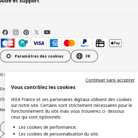
Aide et support
Paramètres des cookies
FR
© Inter IKEA Systems B.V 1999-2026
Continuer sans accepter
Vous contrôlez les cookies
Documents juridiques et informations légales
IKEA France et ses partenaires digitaux utilisent des cookies
Charte de protection des données
Politique relative aux cookies
sur notre site. Certains sont strictement nécessaires pour le
Mentions légales
Alertes fraude
Rappel produit
Accessibilité : non conforme
fonctionnement du site mais vous trouverez ci- dessous
ceux qui sont optionnels:
Les cookies de performance;
Formulaire de rétractation – produits
Les cookies de personnalisation du site;