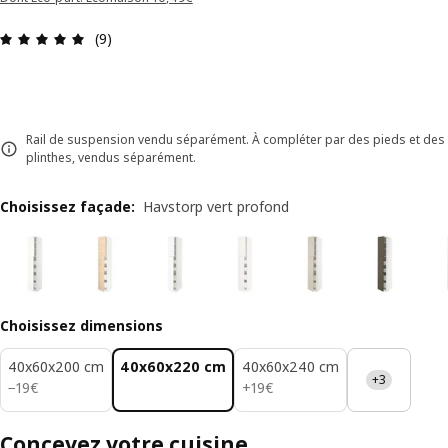
Avis: 4.9 sur 5 étoiles Nombre total d'avis: 9
(9)
Rail de suspension vendu séparément. À compléter par des pieds et des
plinthes, vendus séparément.
Choisissez façade
:
Havstorp vert profond
Choisissez dimensions
40x60x200 cm
40x60x220 cm
40x60x240 cm
+3
19€
19€
−
19
€
+
19
€
Concevez votre cuisine