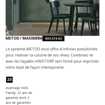
METOD / MAXIMERA
895.574.63
Le système METOD vous offre d'infinies possibilités
pour réaliser la cuisine de vos rêves. Combinez-le
avec les façades HAVSTORP vert foncé pour exprimer
votre style de façon intemporelle.
Caractéristiques du produit
25
Avantage IKEA
Family: 25 ans de
garantie dont 2
ans de garanties