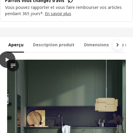
Parfois vous changez d'avis
Vous pouvez rapporter et vous faire rembourser vos articles
pendant 365 jours*.
En savoir plus
Aperçu
Description produit
Dimensions
Ce qui 
play
METOD / MAXIMERA Armoire 2 portes/4 tiroirs, blanc/Havstorp 
Dans la vidéo, une armoire avec 2 portes et 4 tiroirs est prés