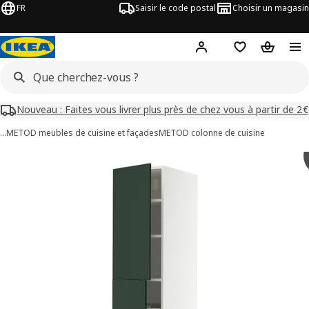
FR
Saisir le code postal
Choisir un magasin
Mon compte
Favoris
Panier
Nouveau : Faites vous livrer plus près de chez vous à partir de 2€
…
METOD meubles de cuisine et façades
METOD colonne de cuisine
images de METOD / MAXIMERA
les images