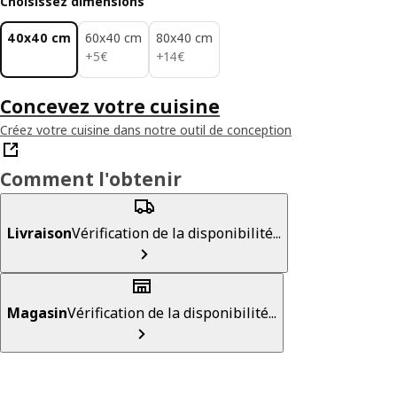
Choisissez dimensions
40x40 cm
60x40 cm
80x40 cm
5€
14€
+
5
€
+
14
€
Concevez votre cuisine
Créez votre cuisine dans notre outil de conception
Comment l'obtenir
Livraison
Vérification de la disponibilité...
Magasin
Vérification de la disponibilité...