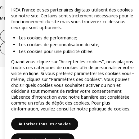
Charte de protection des données
Politique relative aux cookies
IKEA France et ses partenaires digitaux utilisent des cookies
sur notre site. Certains sont strictement nécessaires pour le
Mentions légales
Alertes fraude
Rappel produit
Accessibilité : non conforme
fonctionnement du site mais vous trouverez ci- dessous
ceux qui sont optionnels:
Formulaire de rétractation – produits
Les cookies de performance;
Les cookies de personnalisation du site;
Formulaire de rétractation – services
Les cookies pour une publicité ciblée.
Quand vous cliquez sur "Accepter les cookies", nous plaçons
toutes ces catégories de cookies afin de personnaliser votre
visite en ligne. Si vous préférez paramétrer les cookies vous–
même, cliquez sur "Paramètres des cookies". Vous pouvez
choisir quels cookies vous souhaitez activer ou non et
décider à tout moment de retirer votre consentement.
L’absence d’interaction avec notre bannière est considérée
comme un refus de dépôt des cookies. Pour plus
d’information, veuillez consulter notre
politique de cookies
.
Autoriser tous les cookies