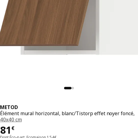
METOD
Élément mural horizontal, blanc/Tistorp effet noyer foncé,
40x40 cm
Prix 81€
81
€
Dont Éco-part. Ecomaison 1,54€