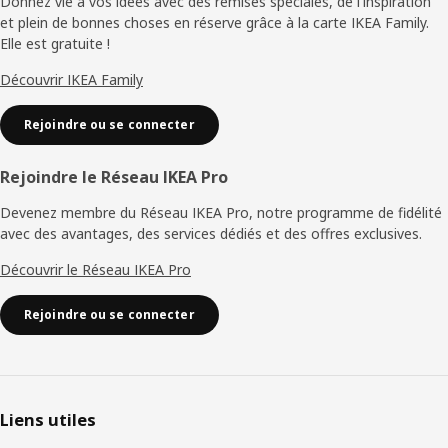
de
Donnez vie à vos idées avec des remises spéciales, de l'inspiration
et plein de bonnes choses en réserve grâce à la carte IKEA Family.
page
Elle est gratuite !
Découvrir IKEA Family
Rejoindre ou se connecter
Rejoindre le Réseau IKEA Pro
Devenez membre du Réseau IKEA Pro, notre programme de fidélité
avec des avantages, des services dédiés et des offres exclusives.
Découvrir le Réseau IKEA Pro
Rejoindre ou se connecter
Liens utiles