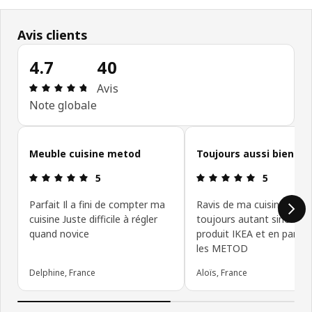
Avis clients
4.7
40
Avis: 4.7 sur 5 étoiles Nombre total d'avis: 40
Avis
Note globale
Ignorer les avis clients
Meuble cuisine metod
Toujours aussi bien
Avis: 5 sur 5 étoiles
Avis: 5 sur 5
5
5
Parfait Il a fini de compter ma
Ravis de ma cuisine, j’aim
cuisine Juste difficile à régler
toujours autant sinon plu
quand novice
produit IKEA et en particu
les METOD
Delphine, France
Aloïs, France