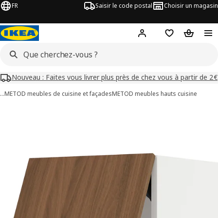
FR
Saisir le code postal
Choisir un magasin
Mon compte
Favoris
Panier
Nouveau : Faites vous livrer plus près de chez vous à partir de 2€
…
METOD meubles de cuisine et façades
METOD meubles hauts cuisine
images de METOD
les images