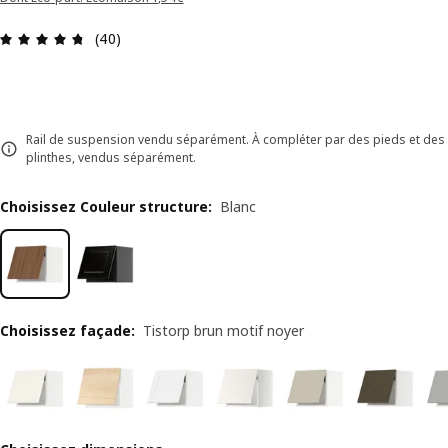
Avis: 4.7 sur 5 étoiles Nombre total d'avis: 40
(40)
Rail de suspension vendu séparément. À compléter par des pieds et des
plinthes, vendus séparément.
Choisissez Couleur structure
:
Blanc
Choisissez façade
:
Tistorp brun motif noyer