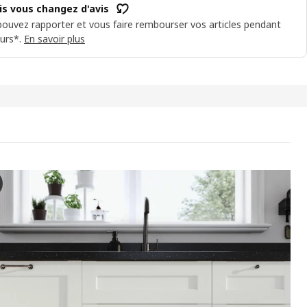
is vous changez d'avis
ouvez rapporter et vous faire rembourser vos articles pendant
urs*.
En savoir plus
 Élément mural horizontal, blanc Enköping/blanc effet bois, 40x40
 vidéo présente une démonstration d’une armoire murale, spécifiqueme