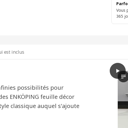
Parfo
Vous p
365 jo
i est inclus
play
METOD
La
finies possibilités pour
çades ENKÖPING feuille décor
tyle classique auquel s'ajoute