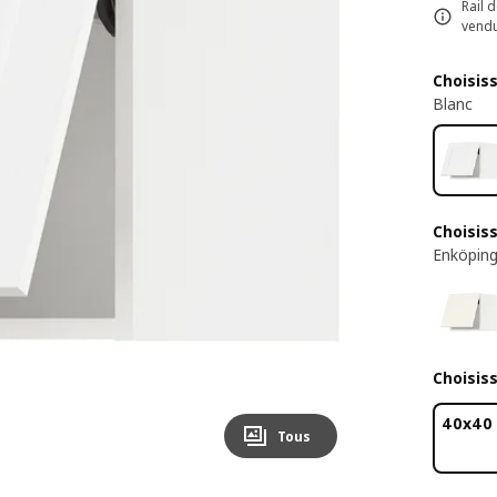
Rail 
vend
Choisis
Blanc
Choisis
Enköping
Choisis
40x40
Tous