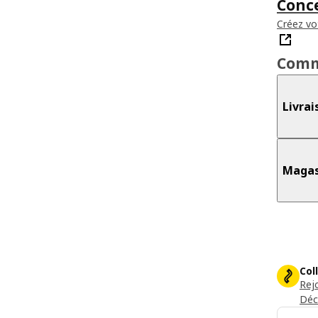
Conce
Créez vo
Comm
Livrai
Magas
Col
Rej
Déc