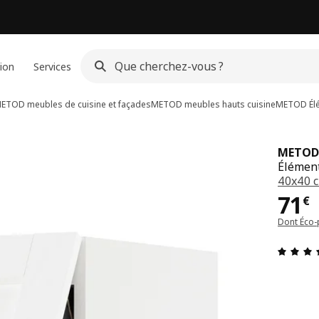
ion
Services
ETOD meubles de cuisine et façades
METOD meubles hauts cuisine
METOD
Él
METOD
Élément
40x40 
Pri
71
€
Dont Éco-