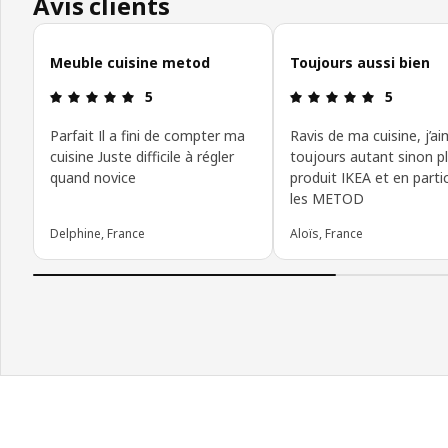
Avis clients
Ignorer les avis clients
Meuble cuisine metod
Toujours aussi bien
Avis: 5 sur 5 étoiles
Avis: 5 sur 
5
5
Parfait Il a fini de compter ma
Ravis de ma cuisine, j’a
cuisine Juste difficile à régler
toujours autant sinon pl
quand novice
produit IKEA et en partic
les METOD
Delphine, France
Aloïs, France