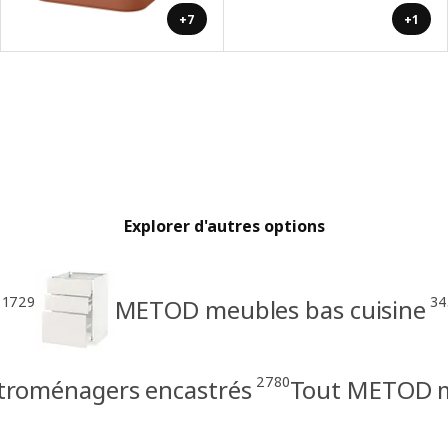
+7
+1
Explorer d'autres options
1729
34
METOD meubles bas cuisine
2780
troménagers encastrés
Tout METOD me