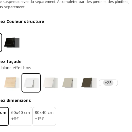
de suspension vendu séparément. À compléter par des pieds et des plinthes,
us séparément.
sez Couleur structure
sez façade
 blanc effet bois
+28
sez dimensions
 cm
60x40 cm
80x40 cm
8€
15€
+
8
€
+
15
€