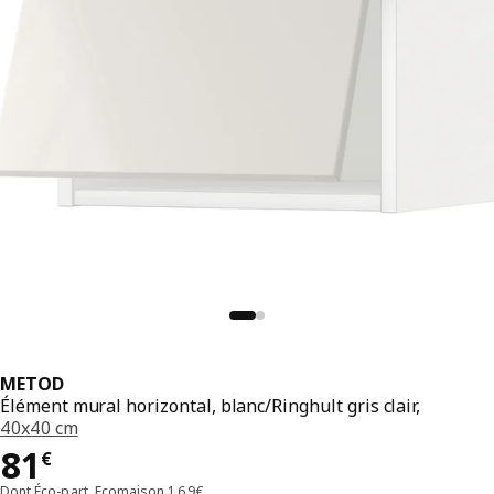
METOD
Élément mural horizontal, blanc/Ringhult gris clair,
40x40 cm
Prix 81€
81
€
Dont Éco-part. Ecomaison 1,69€