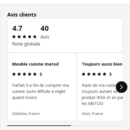
Avis clients
4.7
40
Avis: 4.7 sur 5 étoiles Nombre total d'avis: 40
Avis
Note globale
Ignorer les avis clients
Meuble cuisine metod
Toujours aussi bien
Avis: 5 sur 5 étoiles
Avis: 5 sur 5
5
5
Parfait Il a fini de compter ma
Ravis de ma cuisine, j’aim
cuisine Juste difficile à régler
toujours autant sinon plu
quand novice
produit IKEA et en particu
les METOD
Delphine, France
Aloïs, France