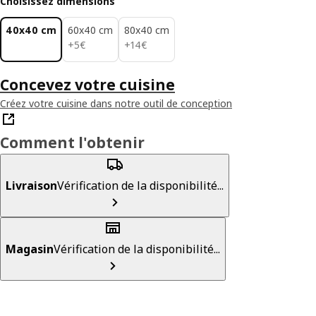
Choisissez dimensions
40x40 cm
60x40 cm
80x40 cm
5€
14€
+
5
€
+
14
€
Concevez votre cuisine
Créez votre cuisine dans notre outil de conception
Comment l'obtenir
Livraison
Vérification de la disponibilité...
Magasin
Vérification de la disponibilité...