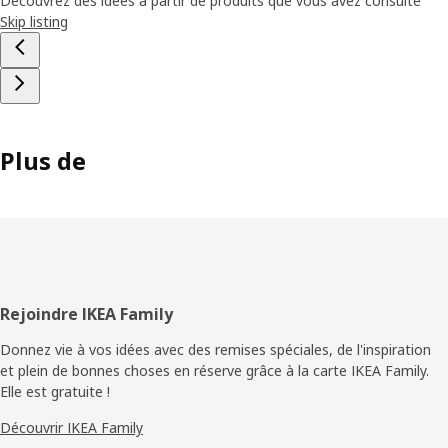
Découvrez des idées à partir de produits que vous avez consulté
Skip listing
Plus de
Pied
Rejoindre IKEA Family
de
Donnez vie à vos idées avec des remises spéciales, de l'inspiration
et plein de bonnes choses en réserve grâce à la carte IKEA Family.
page
Elle est gratuite !
Découvrir IKEA Family