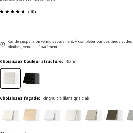
Avis: 4.7 sur 5 étoiles Nombre total d'avis: 40
(40)
Rail de suspension vendu séparément. À compléter par des pieds et des
plinthes, vendus séparément.
Choisissez Couleur structure
:
Blanc
Choisissez façade
:
Ringhult brillant gris clair