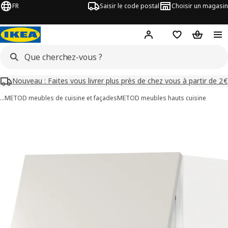
FR
Saisir le code postal
Choisir un magasin
Mon compte
Favoris
Panier
Nouveau : Faites vous livrer plus près de chez vous à partir de 2€
…
METOD meubles de cuisine et façades
METOD meubles hauts cuisine
images de METOD
les images