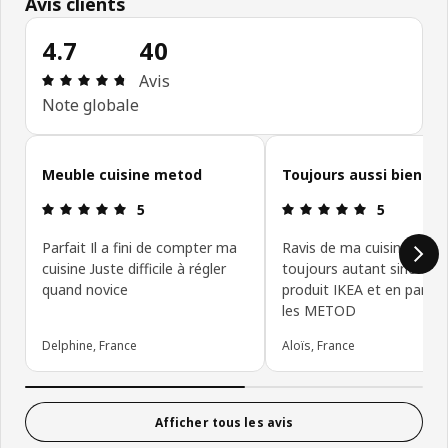
Avis clients
4.7
40
Avis: 4.7 sur 5 étoiles Nombre total d'avis: 40
Avis
Note globale
Ignorer les avis clients
Meuble cuisine metod
Toujours aussi bien
Avis: 5 sur 5 étoiles
Avis: 5 sur 5
5
5
Parfait Il a fini de compter ma
Ravis de ma cuisine, j’aim
cuisine Juste difficile à régler
toujours autant sinon plu
quand novice
produit IKEA et en particu
les METOD
Delphine, France
Aloïs, France
Afficher tous les avis