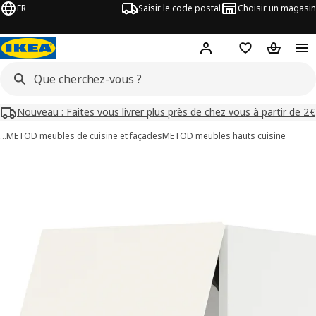
FR
Saisir le code postal
Choisir un magasin
Mon compte
Favoris
Panier
Nouveau : Faites vous livrer plus près de chez vous à partir de 2€
…
METOD meubles de cuisine et façades
METOD meubles hauts cuisine
images de METOD
les images