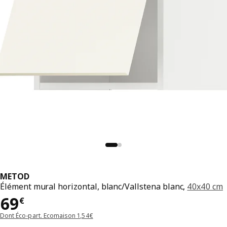
METOD
Élément mural horizontal, blanc/Vallstena blanc,
40x40 cm
Prix 69€
69
€
Dont Éco-part. Ecomaison 1,54€