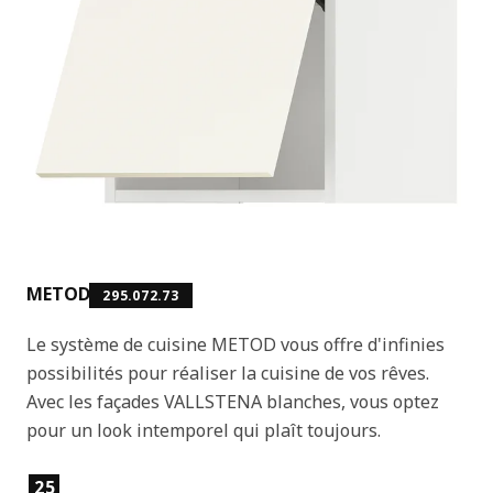
METOD
295.072.73
Le système de cuisine METOD vous offre d'infinies
possibilités pour réaliser la cuisine de vos rêves.
Avec les façades VALLSTENA blanches, vous optez
pour un look intemporel qui plaît toujours.
Caractéristiques du produit
25