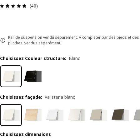
Avis: 4.7 sur 5 étoiles Nombre total d'avis: 40
(40)
Rail de suspension vendu séparément. À compléter par des pieds et des
plinthes, vendus séparément.
Choisissez Couleur structure
:
Blanc
Choisissez façade
:
Vallstena blanc
Choisissez dimensions