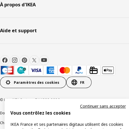
À propos d'IKEA
Aide et support
Paramètres des cookies
FR
© Inter IKEA Systems B.V 1999-2026
Continuer sans accepter
Vous contrôlez les cookies
Documents juridiques et informations légales
Charte de protection des données
Politique relative aux cookies
IKEA France et ses partenaires digitaux utilisent des cookies