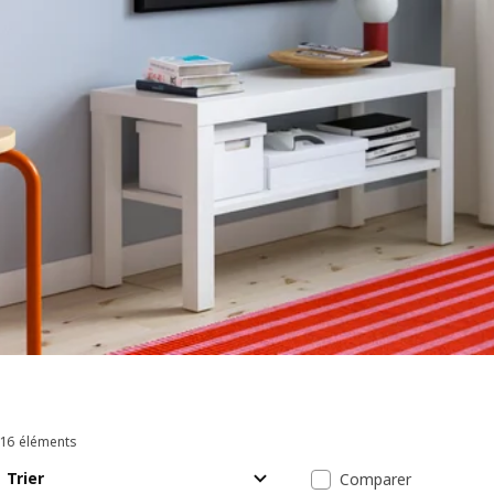
16 éléments
Trier et filtrer
Passer aux résultats
Liste des résul
Trier
Comparer