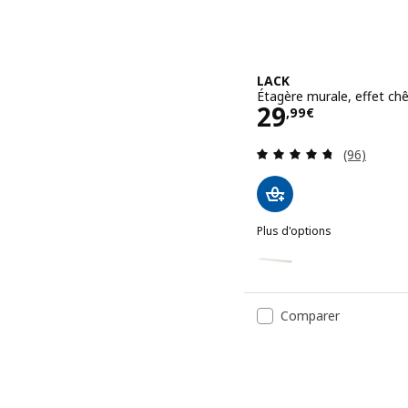
LACK
Étagère murale, effet ch
Prix 29,99€
29
,
99
€
Révision: 
(96)
Plus d'options
LACK
Option : LACK, Étagère m
Option : LACK, Étagère m
Comparer