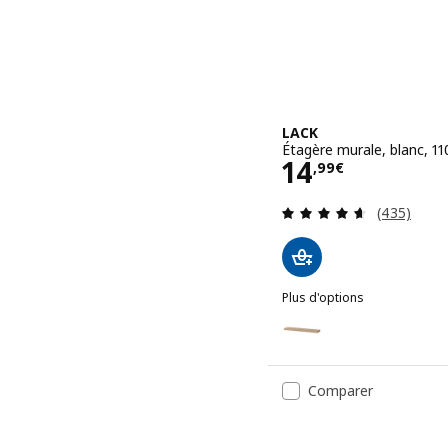
LACK
Étagère murale, blanc, 1
Prix 14,99€
14
,
99
€
Révision: 
(435)
Plus d'options
LACK
Option : LACK, Étagère mu
Option : LACK, Étagère mu
Comparer
Option : LACK, Étagère mu