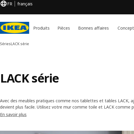
FR
français
Produits
Pièces
Bonnes affaires
Concept
Séries
LACK série
LACK série
Avec des meubles pratiques comme nos tablettes et tables LACK, a
devient plus facile. Utilisez votre mur comme toile et LACK comme p
dissimulées, vous avez une entière liberté. Peu importe votre inspira
En savoir plus
unique.
Skip listing