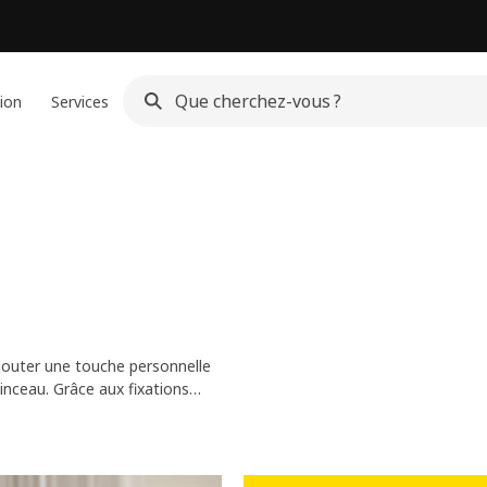
ion
Services
jouter une touche personnelle
inceau. Grâce aux fixations
tion, votre décor sera vôtre et