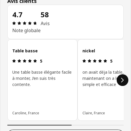
Avis clients
4.7
58
Avis: 4.7 sur 5 étoiles Nombre total d'avis: 58
Avis
Note globale
Ignorer les avis clients
Table basse
nickel
Avis: 5 sur 5 étoiles
Avis: 5 sur 5
5
5
Une table basse élégante facile
on avait déja la table, voi
à monter, J’en suis très
maintenant on a le meubl
contente.
simple et efficace
Caroline, France
Claire, France