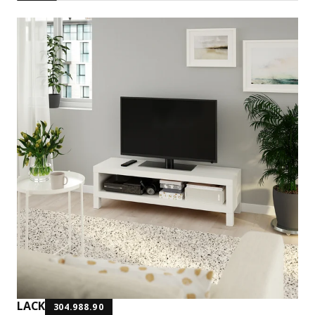
LACK
304.988.90