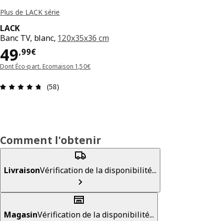
Plus de LACK série
LACK
Banc TV, blanc,
120x35x36 cm
Prix 49,99€
49
,
99
€
Dont Éco-part. Ecomaison 1,50€
Avis: 4.7 sur 5 étoiles Nombre total d'avis: 58
(58)
Comment l'obtenir
Livraison
Vérification de la disponibilité...
Magasin
Vérification de la disponibilité...