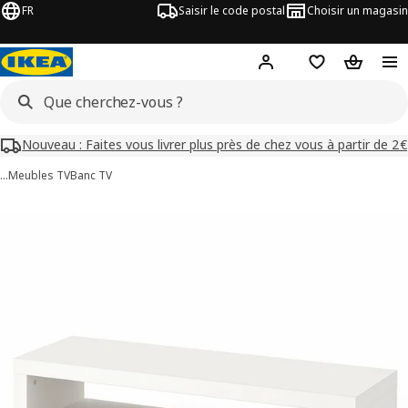
FR
Saisir le code postal
Choisir un magasin
Mon compte
Favoris
Panier
Nouveau : Faites vous livrer plus près de chez vous à partir de 2€
…
Meubles TV
Banc TV
images de LACK
les images