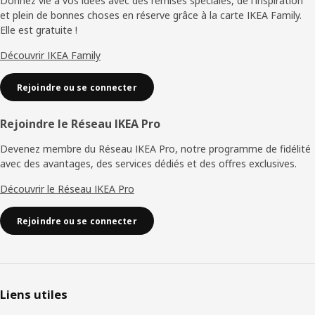
de
Donnez vie à vos idées avec des remises spéciales, de l'inspiration
et plein de bonnes choses en réserve grâce à la carte IKEA Family.
page
Elle est gratuite !
Découvrir IKEA Family
Rejoindre ou se connecter
Rejoindre le Réseau IKEA Pro
Devenez membre du Réseau IKEA Pro, notre programme de fidélité
avec des avantages, des services dédiés et des offres exclusives.
Découvrir le Réseau IKEA Pro
Rejoindre ou se connecter
Liens utiles