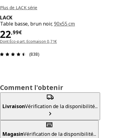
Plus de LACK série
LACK
Table basse, brun noir,
90x55 cm
Prix 22,99€
22
,
99
€
Dont Éco-part. Ecomaison 0,71€
Avis: 4.5 sur 5 étoiles Nombre total d'avis: 838
(838)
Comment l'obtenir
Livraison
Vérification de la disponibilité...
Magasin
Vérification de la disponibilité...