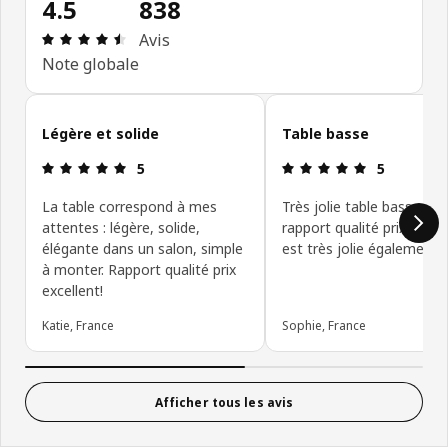
4.5
838
Avis: 4.5 sur 5 étoiles Nombre total d'avis: 838
Avis
Note globale
Ignorer les avis clients
Légère et solide
Table basse
Avis: 5 sur 5 étoiles
Avis: 5 sur 5
5
5
La table correspond à mes
Très jolie table basse , u
attentes : légère, solide,
rapport qualité prix La co
élégante dans un salon, simple
est très jolie également
à monter. Rapport qualité prix
excellent!
Katie, France
Sophie, France
Afficher tous les avis