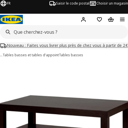
FR
Saisir le code postal
Choisir un magasin
Mon compte
Favoris
Panier
Nouveau : Faites vous livrer plus près de chez vous à partir de 2€
…
Tables basses et tables d'appoint
Tables basses
images de LACK
les images