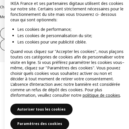
IKEA France et ses partenaires digitaux utilisent des cookies
Charte de protection des données
Politique relative aux cookies
sur notre site. Certains sont strictement nécessaires pour le
fonctionnement du site mais vous trouverez ci- dessous
Mentions légales
Alertes fraude
Rappel produit
Accessibilité : non conforme
ceux qui sont optionnels:
Les cookies de performance;
Formulaire de rétractation – produits
Les cookies de personnalisation du site;
Les cookies pour une publicité ciblée.
Formulaire de rétractation – services
Quand vous cliquez sur "Accepter les cookies", nous plaçons
toutes ces catégories de cookies afin de personnaliser votre
visite en ligne. Si vous préférez paramétrer les cookies vous–
même, cliquez sur "Paramètres des cookies". Vous pouvez
choisir quels cookies vous souhaitez activer ou non et
décider à tout moment de retirer votre consentement.
L’absence d’interaction avec notre bannière est considérée
comme un refus de dépôt des cookies. Pour plus
d’information, veuillez consulter notre
politique de cookies
.
Autoriser tous les cookies
Paramètres des cookies