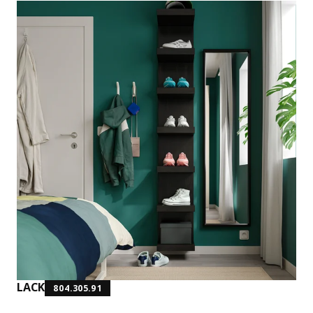
LACK
804.305.91