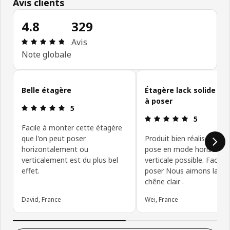
Avis clients
4.8
329
Avis: 4.8 sur 5 étoiles Nombre total d'avis: 329
Avis
Note globale
Ignorer les avis clients
Belle étagère
Étagère lack solide et 
à poser
Avis: 5 sur 5 étoiles
5
Avis: 5 sur 5
5
Facile à monter cette étagère
que l'on peut poser
Produit bien réalisé et so
horizontalement ou
pose en mode horizontal
verticalement est du plus bel
verticale possible. Facile 
effet.
poser Nous aimons la 
chêne clair .
David, France
Wei, France