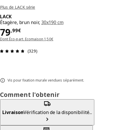
Plus de LACK série
LACK
Étagère, brun noir,
30x190 cm
Prix 79,99€
79
,
99
€
Dont Éco-part. Ecomaison 1,50€
Avis: 4.8 sur 5 étoiles Nombre total d'avis: 329
(329)
Vis pour fixation murale vendues séparément.
Comment l'obtenir
Livraison
Vérification de la disponibilité...