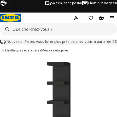
FR
Saisir le code postal
Choisir un magasin
Mon compte
Favoris
Panier
Nouveau : Faites vous livrer plus près de chez vous à partir de 2€
…
Bibliothèques et étagères
Meubles étagères
images de LACK
les images