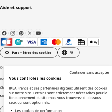
Aide et support
Paramètres des cookies
FR
© Inter IKEA Systems B.V 1999-2026
Continuer sans accepter
Vous contrôlez les cookies
Documents juridiques et informations légales
Charte de protection des données
Politique relative aux cookies
IKEA France et ses partenaires digitaux utilisent des cookies
sur notre site. Certains sont strictement nécessaires pour le
Mentions légales
Alertes fraude
Rappel produit
Accessibilité : non conforme
fonctionnement du site mais vous trouverez ci- dessous
ceux qui sont optionnels:
Les cookies de performance;
Formulaire de rétractation – produits