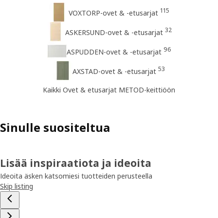
115
VOXTORP-ovet & -etusarjat
32
ASKERSUND-ovet & -etusarjat
96
ASPUDDEN-ovet & -etusarjat
53
AXSTAD-ovet & -etusarjat
Kaikki Ovet & etusarjat METOD-keittiöön
Sinulle suositeltua
Lisää inspiraatiota ja ideoita
Ideoita äsken katsomiesi tuotteiden perusteella
Skip listing