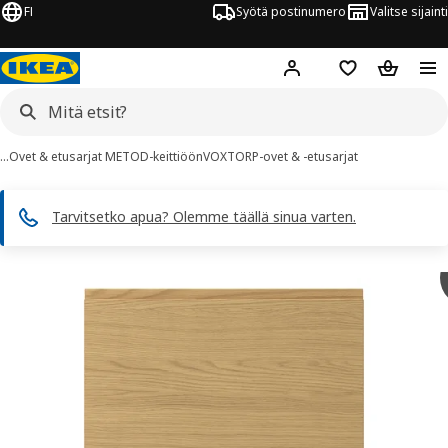
FI
Syötä postinumero
Valitse sijainti
Hej!
Kirjaudu sisään
Suosikit
Ostoskor
…
Ovet & etusarjat METOD-keittiöön
VOXTORP-ovet & -etusarjat
Tarvitsetko apua? Olemme täällä sinua varten.
VOXTORP kuvaa
 kuvat