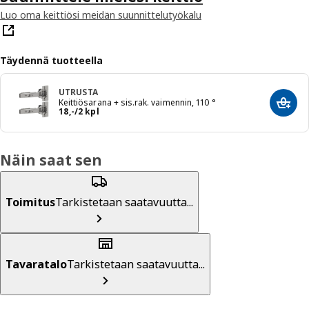
Luo oma keittiösi meidän suunnittelutyökalu
Täydennä tuotteella
UTRUSTA
Keittiösarana + sis.rak. vaimennin, 110 °
Lisää
Hinta 18,-/2 kpl
18
,
-
/2 kpl
Näin saat sen
Toimitus
Tarkistetaan saatavuutta...
Tavaratalo
Tarkistetaan saatavuutta...