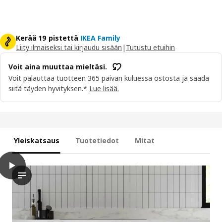
Kerää 19 pistettä
IKEA Family
Liity ilmaiseksi tai kirjaudu sisään
|
Tutustu etuihin
Voit aina muuttaa mieltäsi.
Voit palauttaa tuotteen 365 päivän kuluessa ostosta ja saada
siitä täyden hyvityksen.*
Lue lisää.
Yleiskatsaus
Tuotetiedot
Mitat
play
VOXTORP Ovi, tammikuvio, 60x100 cm
Videolla esitellään ovi, joka integroidaan avoimeen kaappiin