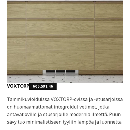
VOXTORP
605.591.46
Tammikuvioiduissa VOXTORP-ovissa ja -etusarjoissa
on huomaamattomat integroidut vetimet, jotka
antavat oville ja etusarjoille modernia ilmettä. Puun
sävy tuo minimalistiseen tyyliin lämpöä ja luonnetta.