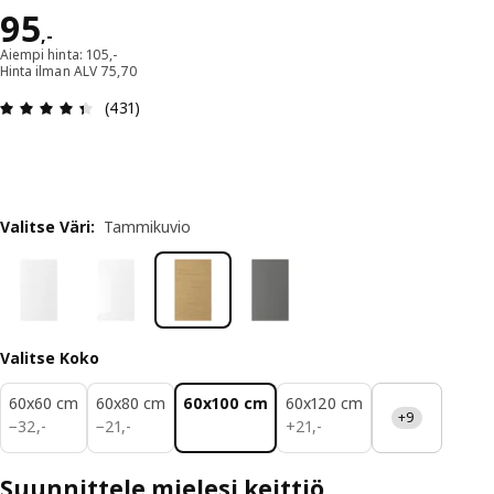
Hinta 95,-
95
,
-
Aiempi hinta: 105,-
Hinta ilman ALV 75,70
: 4.4 / 5 tähteä. Arvostelut yhteensä: 431
(431)
Valitse Väri
:
Tammikuvio
Valitse Koko
60x60 cm
60x80 cm
60x100 cm
60x120 cm
+9
32,-
21,-
21,-
−
32
,
-
−
21
,
-
+
21
,
-
Suunnittele mielesi keittiö