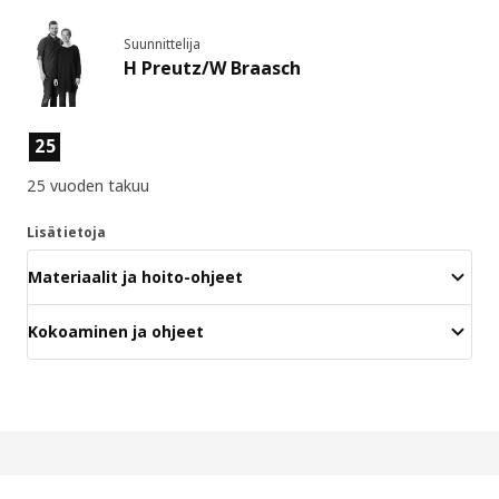
Suunnittelija
H Preutz/W Braasch
Tuotteen ominaisuudet
25
25 vuoden takuu
Lisätietoja
Materiaalit ja hoito-ohjeet
Kokoaminen ja ohjeet