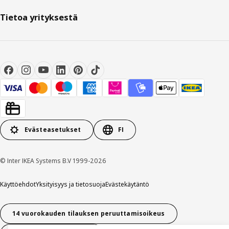
Tietoa yrityksestä
Evästeasetukset
FI
© Inter IKEA Systems B.V 1999-2026
Käyttöehdot
Yksityisyys ja tietosuoja
Evästekäytäntö
14 vuorokauden tilauksen peruuttamisoikeus