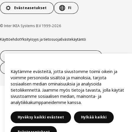
Evästeasetukset
FI
© Inter IKEA Systems B.V 1999-2026
Käyttöehdot
Yksityisyys ja tietosuoja
Evästekäytäntö
14 vuorokauden tilauksen peruuttamisoikeus
Peru sopimus (palvelut)
Käytämme evästeitä, jotta sivustomme toimii oikein ja
voimme personoida sisältöä ja mainoksia, tarjota
sosiaalisen median ominaisuuksia ja analysoida
tietoliikennettä. Jaamme myös tietoja tavasta, jolla käytät
sivustoamme sosiaalisen median, mainonta- ja
analytiikkakumppaneidemme kanssa.
Hyväksy kaikki evästeet
Hylkää kaikki
Evästeasetukset