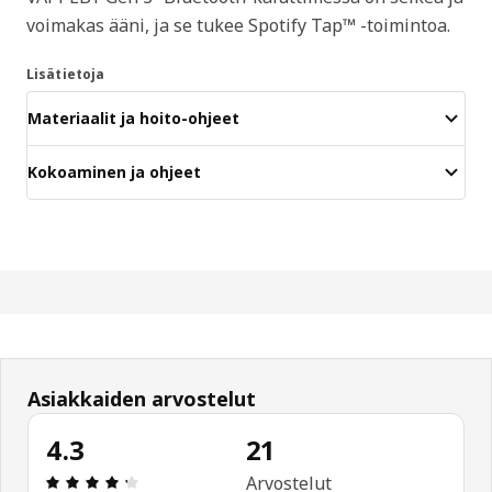
voimakas ääni, ja se tukee Spotify Tap™ -toimintoa.
Lisätietoja
Materiaalit ja hoito-ohjeet
Kokoaminen ja ohjeet
Asiakkaiden arvostelut
4.3
21
: 4.3 / 5 tähteä. Arvostelut yhteensä: 21
Arvostelut