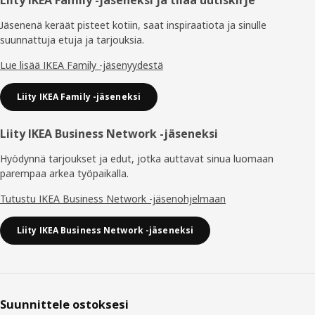
Alatunniste
Jäsenenä keräät pisteet kotiin, saat inspiraatiota ja sinulle
suunnattuja etuja ja tarjouksia.​
Lue lisää IKEA Family -jäsenyydestä
Liity IKEA Family -jäseneksi
Liity IKEA Business Network -jäseneksi
Hyödynnä tarjoukset ja edut, jotka auttavat sinua luomaan
parempaa arkea työpaikalla.
Tutustu IKEA Business Network -jäsenohjelmaan
Liity IKEA Business Network -jäseneksi
Suunnittele ostoksesi