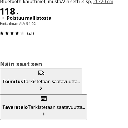
Bluetooth-kaiuttimet, musta/2:n setti 3. sp,
20x20 cm
Hinta 118,-
118
,
-
Poistuu mallistosta
Hinta ilman ALV 94,02
: 4.3 / 5 tähteä. Arvostelut yhteensä: 21
(21)
Näin saat sen
Toimitus
Tarkistetaan saatavuutta...
Tavaratalo
Tarkistetaan saatavuutta...