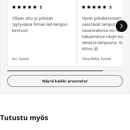
: 5 / 5 tähteä.
: 5 / 5 tähte
5
5
Ollaan oltu jo pitkään
Hyvät pitkäkestoiset ene
tyytyväisiä firman led-lampun
säästävät lamput. Ihana 
kestoon.
tavaratalossa voi itse val
haluamansa sävyn esillä
olevista lampuista. Huipp
Kiitos 😃
Ari, Suomi
Tiina Riitta, Suomi
Näytä kaikki arvostelut
Tutustu myös