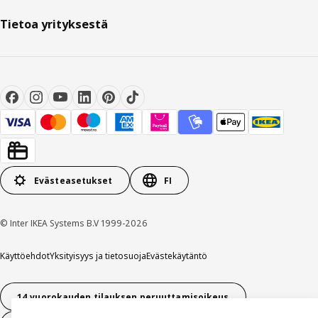
Tietoa yrityksestä
Evästeasetukset
FI
© Inter IKEA Systems B.V 1999-2026
Käyttöehdot
Yksityisyys ja tietosuoja
Evästekäytäntö
14 vuorokauden tilauksen peruuttamisoikeus