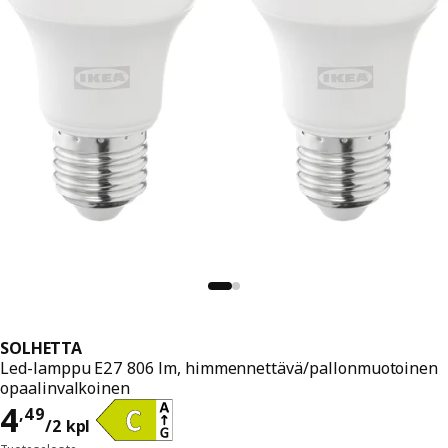
SOLHETTA
Led-lamppu E27 806 lm, himmennettävä/pallonmuotoinen
opaalinvalkoinen
Hinta 4,49/2 kpl
4
,
49
/2 kpl