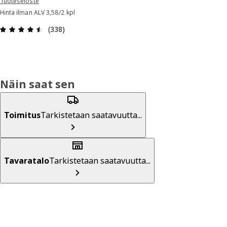
Tuoteseloste
Hinta ilman ALV 3,58/2 kpl
: 4.5 / 5 tähteä. Arvostelut yhteensä: 338
(338)
Näin saat sen
Toimitus
Tarkistetaan saatavuutta...
Tavaratalo
Tarkistetaan saatavuutta...