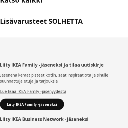
Lisävarusteet SOLHETTA
Alatunniste
Liity IKEA Family -jäseneksi ja tilaa uutiskirje
Jäsenenä keräät pisteet kotiin, saat inspiraatiota ja sinulle
suunnattuja etuja ja tarjouksia.​
Lue lisää IKEA Family -jäsenyydestä
Liity IKEA Family -jäseneksi
Liity IKEA Business Network -jäseneksi