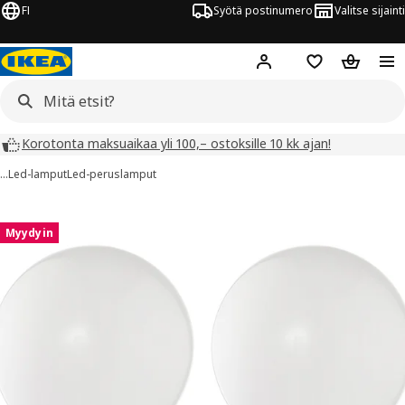
FI
Syötä postinumero
Valitse sijainti
Hej!
Kirjaudu sisään
Suosikit
Ostoskor
Korotonta maksuaikaa yli 100,– ostoksille 10 kk ajan!
…
Led-lamput
Led-peruslamput
SOLHETTA kuvaa
 kuvat
Myydyin